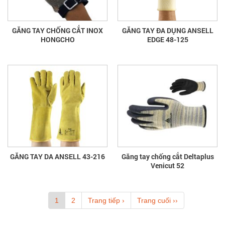
GĂNG TAY CHỐNG CẮT INOX
GĂNG TAY ĐA DỤNG ANSELL
HONGCHO
EDGE 48-125
GĂNG TAY DA ANSELL 43-216
Găng tay chống cắt Deltaplus
Venicut 52
1
2
Trang tiếp ›
Trang cuối ››