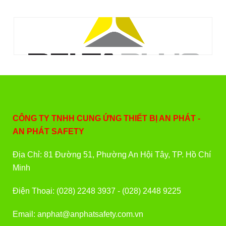
CÔNG TY TNHH CUNG ỨNG THIẾT BỊ AN PHÁT -
AN PHÁT SAFETY
Địa Chỉ: 81 Đường 51, Phường An Hội Tây, TP. Hồ Chí
Minh
Điện Thoại: (028) 2248 3937 - (028) 2448 9225
Email: anphat@anphatsafety.com.vn