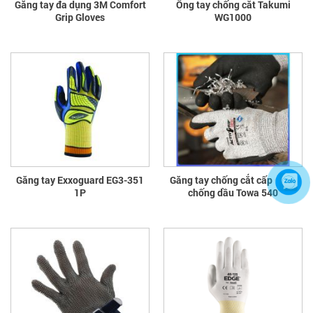
Găng tay đa dụng 3M Comfort
Ống tay chống cắt Takumi
Grip Gloves
WG1000
Găng tay Exxoguard EG3-351
Găng tay chống cắt cấp độ 5,
1P
chống dầu Towa 540