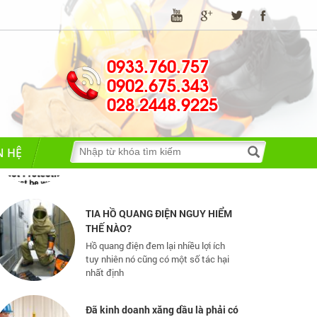
0933.760.757
0902.675.343
028.2448.9225
Những quy định và hệ thống pháp
luật về bảo hộ lao động
Những quy định và hệ thống pháp luật
N HỆ
về bảo hộ lao động
TIA HỒ QUANG ĐIỆN NGUY HIỂM
THẾ NÀO?
Hồ quang điện đem lại nhiều lợi ích
tuy nhiên nó cũng có một số tác hại
nhất định
Đã kinh doanh xăng dầu là phải có
Spill Kit