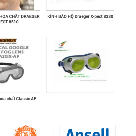
THU
HÓA CHẤT DRAEGER
KÍNH BẢO HỘ Draeger X-pect 8330
PECT 8510
bao ho lao dong - Khóa tập huấn
Truyền thông viên nguồn về AT-
VSLĐ
bao ho lao dong - Khóa tập huấn
Truyền thông viên nguồn về AT-VSLĐ
quần áo bảo hộ - Hội nghị Mạng
thông tin quốc gia về ATVSLĐ lần
thứ 16
quần áo bảo hộ - Hội nghị Mạng thông
tin quốc gia về ATVSLĐ lần thứ 16
hóa chất Classic AF
Hướng dẫn chọn mua và sử dụng
mũ bảo hộ
Hướng dẫn chọn mua và sử dụng mũ
bảo hộ, nón bảo hộ