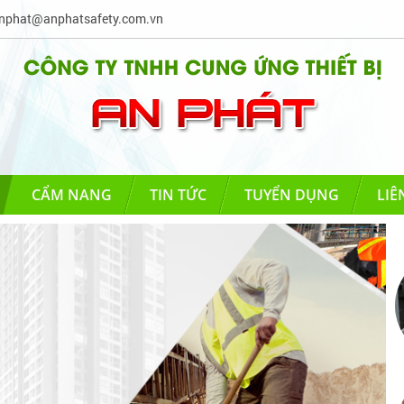
phat@anphatsafety.com.vn
CẨM NANG
TIN TỨC
TUYỂN DỤNG
LIÊ