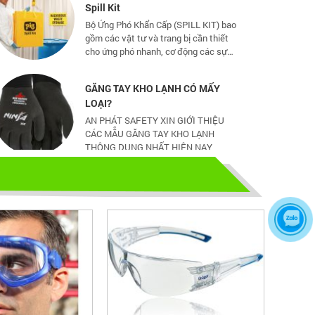
Bộ Ứng Phó Khẩn Cấp (SPILL KIT) bao
gồm các vật tư và trang bị cần thiết
cho ứng phó nhanh, cơ động các sự
cố tràn đổ dầu và hoá chất mức vừa
và nhỏ
GĂNG TAY KHO LẠNH CÓ MẤY
LOẠI?
AN PHÁT SAFETY XIN GIỚI THIỆU
CÁC MẪU GĂNG TAY KHO LẠNH
THÔNG DỤNG NHẤT HIỆN NAY
CHỌN GIÀY BẢO HỘ - ĐỪNG ĐỂ
CHÂN BẠN NGUY HIỂM
Hãy chọn lựa 1 đôi giày bảo hộ phù
hợp nhé
TỦ ĐỰNG HÓA CHẤT CÓ LỌC HẤP
THU
TỦ ĐỰNG HÓA CHẤT CÓ LỌC HẤP