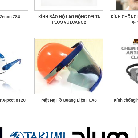
 Zenon Z84
KÍNH BẢO HỘ LAO ĐỘNG DELTA
KÍNH CHỐNG 
PLUS VULCANO2
X-
r X-pect 8120
Mặt Nạ Hồ Quang Điện FCA8
Kính chống 