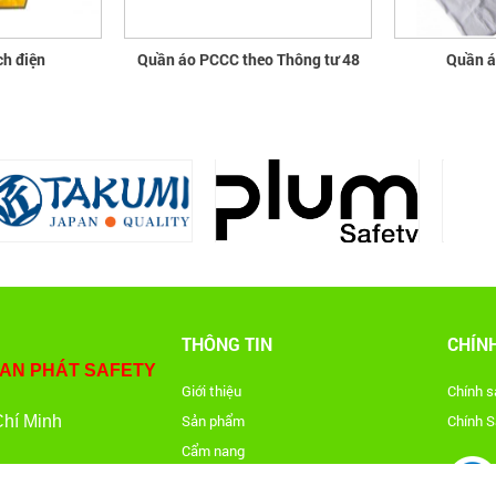
ch điện
Quần áo PCCC theo Thông tư 48
Quần á
THÔNG TIN
CHÍN
 AN PHÁT SAFETY
Giới thiệu
Chính 
Sản phẩm
Chính S
Chí Minh
Cẩm nang
Tin tức