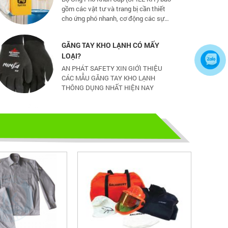
gồm các vật tư và trang bị cần thiết
cho ứng phó nhanh, cơ động các sự
cố tràn đổ dầu và hoá chất mức vừa
và nhỏ
GĂNG TAY KHO LẠNH CÓ MẤY
LOẠI?
AN PHÁT SAFETY XIN GIỚI THIỆU
CÁC MẪU GĂNG TAY KHO LẠNH
THÔNG DỤNG NHẤT HIỆN NAY
CHỌN GIÀY BẢO HỘ - ĐỪNG ĐỂ
CHÂN BẠN NGUY HIỂM
Hãy chọn lựa 1 đôi giày bảo hộ phù
hợp nhé
TỦ ĐỰNG HÓA CHẤT CÓ LỌC HẤP
THU
TỦ ĐỰNG HÓA CHẤT CÓ LỌC HẤP
THU