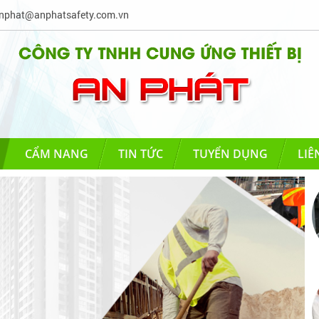
phat@anphatsafety.com.vn
CẨM NANG
TIN TỨC
TUYỂN DỤNG
LIÊ