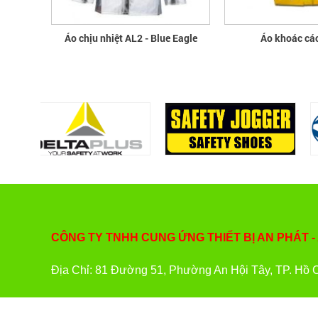
Áo chịu nhiệt AL2 - Blue Eagle
Áo khoác cá
CÔNG TY TNHH CUNG ỨNG THIẾT BỊ AN PHÁT -
Địa Chỉ: 81 Đường 51, Phường An Hội Tây, TP. Hồ 
Điện Thoại: (028) 2248 3937 - (028) 2448 9225