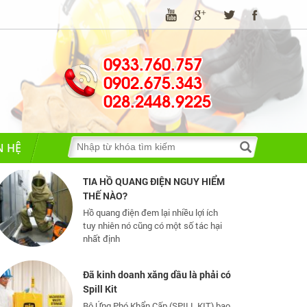
0933.760.757
0902.675.343
Những quy định và hệ thống pháp
luật về bảo hộ lao động
028.2448.9225
Những quy định và hệ thống pháp luật
về bảo hộ lao động
N HỆ
TIA HỒ QUANG ĐIỆN NGUY HIỂM
THẾ NÀO?
Hồ quang điện đem lại nhiều lợi ích
tuy nhiên nó cũng có một số tác hại
nhất định
Đã kinh doanh xăng dầu là phải có
Spill Kit
Bộ Ứng Phó Khẩn Cấp (SPILL KIT) bao