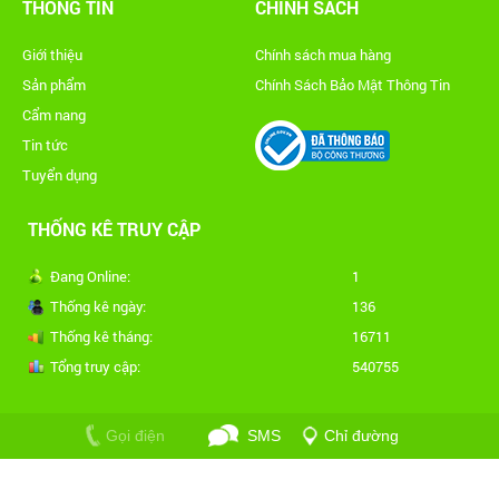
THÔNG TIN
CHÍNH SÁCH
Giới thiệu
Chính sách mua hàng
Sản phẩm
Chính Sách Bảo Mật Thông Tin
Cẩm nang
Tin tức
Tuyển dụng
THỐNG KÊ TRUY CẬP
Đang Online:
1
Thống kê ngày:
136
Thống kê tháng:
16711
Tổng truy cập:
540755
Gọi điện
SMS
Chỉ đường
Copyright © 2018 An Phát. All Rights Reserved. Designed by Nina