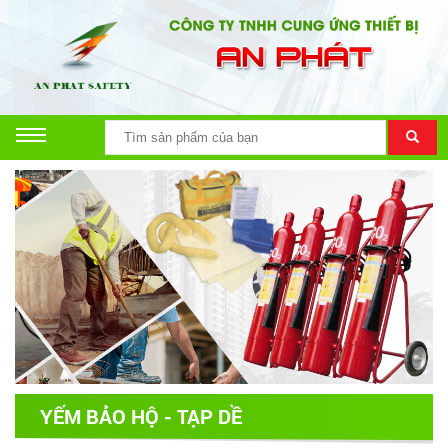
YẾM BẢO HỘ - TẠP DỀ