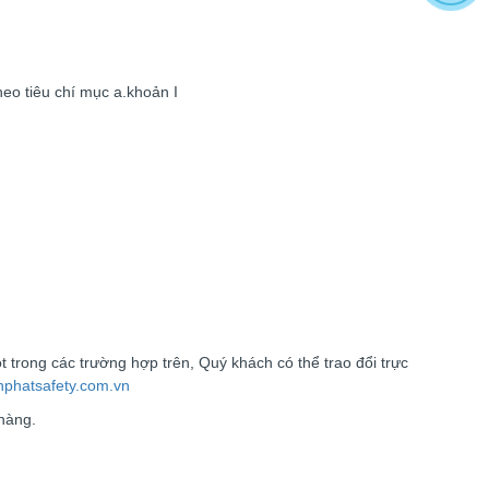
bao ho lao dong - Khóa tập huấn
Truyền thông viên nguồn về AT-
heo tiêu chí mục a.khoản I
VSLĐ
bao ho lao dong - Khóa tập huấn
Truyền thông viên nguồn về AT-VSLĐ
quần áo bảo hộ - Hội nghị Mạng
thông tin quốc gia về ATVSLĐ lần
thứ 16
quần áo bảo hộ - Hội nghị Mạng thông
tin quốc gia về ATVSLĐ lần thứ 16
Hướng dẫn chọn mua và sử dụng
 trong các trường hợp trên, Quý khách có thể trao đổi trực
mũ bảo hộ
phatsafety.com.vn
Hướng dẫn chọn mua và sử dụng mũ
 hàng.
bảo hộ, nón bảo hộ