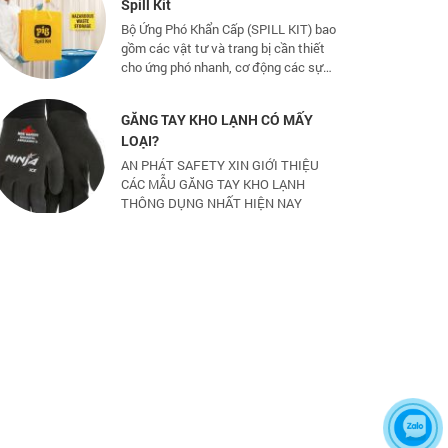
Bộ Ứng Phó Khẩn Cấp (SPILL KIT) bao
gồm các vật tư và trang bị cần thiết
cho ứng phó nhanh, cơ động các sự
cố tràn đổ dầu và hoá chất mức vừa
và nhỏ
GĂNG TAY KHO LẠNH CÓ MẤY
LOẠI?
AN PHÁT SAFETY XIN GIỚI THIỆU
CÁC MẪU GĂNG TAY KHO LẠNH
THÔNG DỤNG NHẤT HIỆN NAY
CHỌN GIÀY BẢO HỘ - ĐỪNG ĐỂ
CHÂN BẠN NGUY HIỂM
Hãy chọn lựa 1 đôi giày bảo hộ phù
hợp nhé
TỦ ĐỰNG HÓA CHẤT CÓ LỌC HẤP
THU
TỦ ĐỰNG HÓA CHẤT CÓ LỌC HẤP
THU