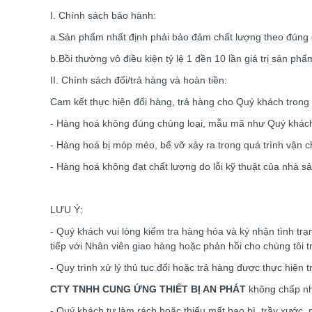
I. Chính sách bảo hành:
a.Sản phẩm nhất định phải bảo đảm chất lượng theo đúng 
b.Bồi thường vô điều kiện tỷ lệ 1 đền 10 lần giá trị sản p
II. Chính sách đổi/trả hàng và hoàn tiền:
Cam kết thực hiện đổi hàng, trả hàng cho Quý khách tron
- Hàng hoá không đúng chủng loại, mẫu mã như Quý khách
- Hàng hoá bị móp méo, bể vỡ xảy ra trong quá trình vận
- Hàng hoá không đạt chất lượng do lỗi kỹ thuật của nhà sả
LƯU Ý:
- Quý khách vui lòng kiểm tra hàng hóa và ký nhận tình trạ
tiếp với Nhân viên giao hàng hoặc phản hồi cho chúng tôi 
- Quy trình xử lý thủ tục đổi hoặc trả hàng được thực hiện
CTY TNHH CUNG ỨNG THIẾT BỊ AN PHÁT
không chấp nhậ
- Quý khách tự làm rách hoặc thiếu mất bao bì, trầy xước