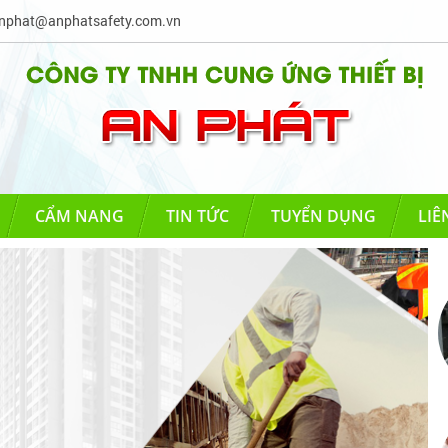
phat@anphatsafety.com.vn
CẨM NANG
TIN TỨC
TUYỂN DỤNG
LIÊ