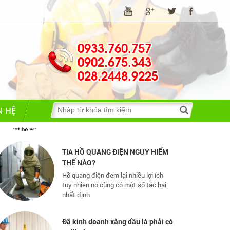
0933.760.757
0902.675.343
028.2448.9225
Những quy định và hệ thống pháp
luật về bảo hộ lao động
Những quy định và hệ thống pháp luật
về bảo hộ lao động
N HỆ
TIA HỒ QUANG ĐIỆN NGUY HIỂM
THẾ NÀO?
Hồ quang điện đem lại nhiều lợi ích
tuy nhiên nó cũng có một số tác hại
nhất định
Đã kinh doanh xăng dầu là phải có
Spill Kit