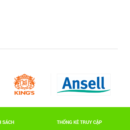
Những quy định và hệ thống pháp
luật về bảo hộ lao động
Những quy định và hệ thống pháp luật
về bảo hộ lao động
TIA HỒ QUANG ĐIỆN NGUY HIỂM
THẾ NÀO?
Hồ quang điện đem lại nhiều lợi ích
tuy nhiên nó cũng có một số tác hại
nhất định
Đã kinh doanh xăng dầu là phải có
Spill Kit
Bộ Ứng Phó Khẩn Cấp (SPILL KIT) bao
gồm các vật tư và trang bị cần thiết
cho ứng phó nhanh, cơ động các sự
cố tràn đổ dầu và hoá chất mức vừa
và nhỏ
H SÁCH
THỐNG KÊ TRUY CẬP
GĂNG TAY KHO LẠNH CÓ MẤY