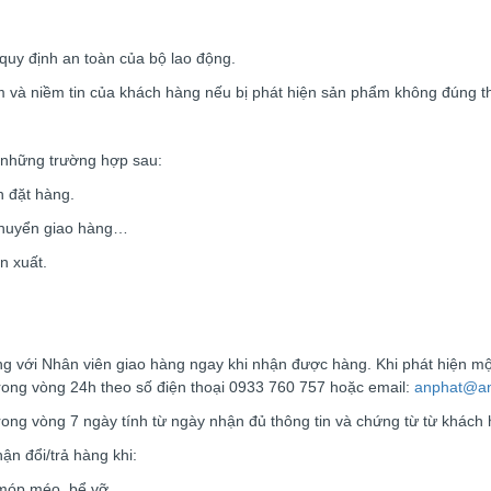
quy định an toàn của bộ lao động.
hẩm và niềm tin của khách hàng nếu bị phát hiện sản phẩm không đúng t
g những trường hợp sau:
 đặt hàng.
 chuyển giao hàng…
n xuất.
ng với Nhân viên giao hàng ngay khi nhận được hàng. Khi phát hiện một
trong vòng 24h theo số điện thoại 0933 760 757 hoặc email:
anphat@an
 trong vòng 7 ngày tính từ ngày nhận đủ thông tin và chứng từ từ khách
n đổi/trả hàng khi:
, móp méo, bể vỡ…