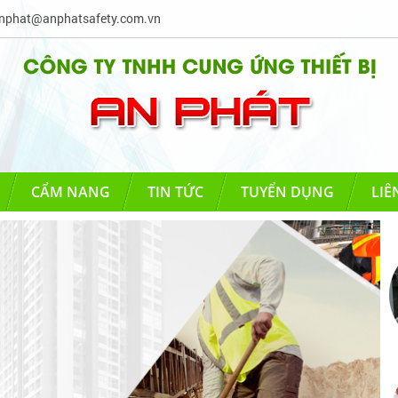
phat@anphatsafety.com.vn
CẨM NANG
TIN TỨC
TUYỂN DỤNG
LIÊ