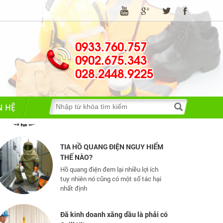
0933.760.757
0902.675.343
028.2448.9225
Những quy định và hệ thống pháp
luật về bảo hộ lao động
Những quy định và hệ thống pháp luật
về bảo hộ lao động
N HỆ
TIA HỒ QUANG ĐIỆN NGUY HIỂM
THẾ NÀO?
Hồ quang điện đem lại nhiều lợi ích
tuy nhiên nó cũng có một số tác hại
nhất định
Đã kinh doanh xăng dầu là phải có
Spill Kit