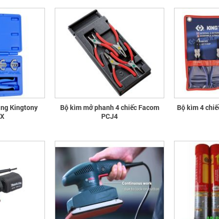
ăng Kingtony
Bộ kìm mở phanh 4 chiếc Facom
Bộ kìm 4 chi
GX
PCJ4