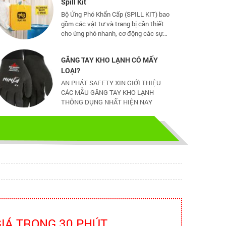
Bộ Ứng Phó Khẩn Cấp (SPILL KIT) bao
gồm các vật tư và trang bị cần thiết
cho ứng phó nhanh, cơ động các sự
cố tràn đổ dầu và hoá chất mức vừa
và nhỏ
GĂNG TAY KHO LẠNH CÓ MẤY
LOẠI?
AN PHÁT SAFETY XIN GIỚI THIỆU
CÁC MẪU GĂNG TAY KHO LẠNH
THÔNG DỤNG NHẤT HIỆN NAY
CHỌN GIÀY BẢO HỘ - ĐỪNG ĐỂ
CHÂN BẠN NGUY HIỂM
Hãy chọn lựa 1 đôi giày bảo hộ phù
hợp nhé
TỦ ĐỰNG HÓA CHẤT CÓ LỌC HẤP
THU
TỦ ĐỰNG HÓA CHẤT CÓ LỌC HẤP
THU
GIÁ TRONG 30 PHÚT