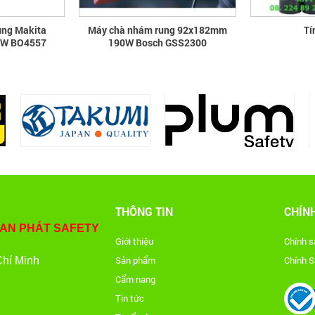
ung Makita
Máy chà nhám rung 92x182mm
Tí
0W BO4557
190W Bosch GSS2300
THÔNG TIN
CHÍN
 AN PHÁT SAFETY
Giới thiệu
Chính 
Sản phẩm
Chính S
Chí Minh
Cẩm nang
Tin tức