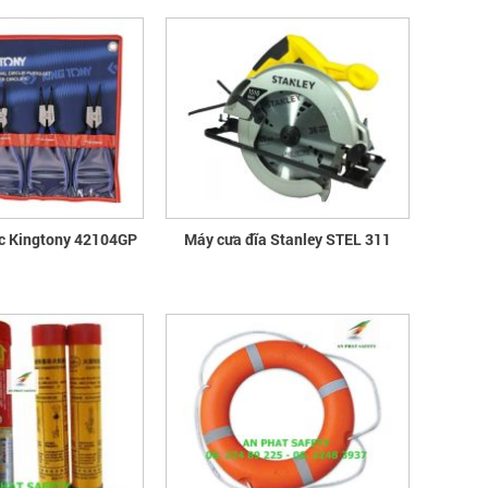
Những quy định và hệ thống pháp
luật về bảo hộ lao động
Những quy định và hệ thống pháp luật
về bảo hộ lao động
TIA HỒ QUANG ĐIỆN NGUY HIỂM
THẾ NÀO?
Hồ quang điện đem lại nhiều lợi ích
tuy nhiên nó cũng có một số tác hại
ếc Kingtony 42104GP
Máy cưa đĩa Stanley STEL 311
nhất định
Đã kinh doanh xăng dầu là phải có
Spill Kit
Bộ Ứng Phó Khẩn Cấp (SPILL KIT) bao
gồm các vật tư và trang bị cần thiết
cho ứng phó nhanh, cơ động các sự
cố tràn đổ dầu và hoá chất mức vừa
và nhỏ
GĂNG TAY KHO LẠNH CÓ MẤY
LOẠI?