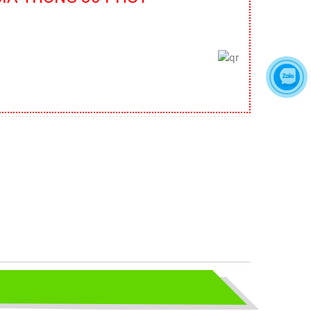
bao ho lao dong - Khóa tập huấn
Truyền thông viên nguồn về AT-
VSLĐ
bao ho lao dong - Khóa tập huấn
Truyền thông viên nguồn về AT-VSLĐ
quần áo bảo hộ - Hội nghị Mạng
thông tin quốc gia về ATVSLĐ lần
thứ 16
quần áo bảo hộ - Hội nghị Mạng thông
tin quốc gia về ATVSLĐ lần thứ 16
Hướng dẫn chọn mua và sử dụng
mũ bảo hộ
Hướng dẫn chọn mua và sử dụng mũ
bảo hộ, nón bảo hộ