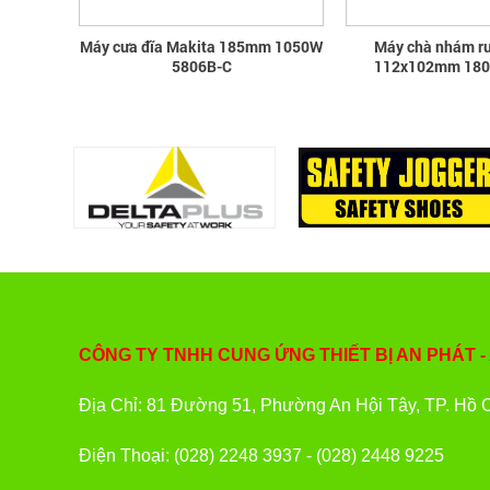
Máy cưa đĩa Makita 185mm 1050W
Máy chà nhám r
5806B-C
112x102mm 18
CÔNG TY TNHH CUNG ỨNG THIẾT BỊ AN PHÁT -
Địa Chỉ: 81 Đường 51, Phường An Hội Tây, TP. Hồ 
Điện Thoại: (028) 2248 3937 - (028) 2448 9225