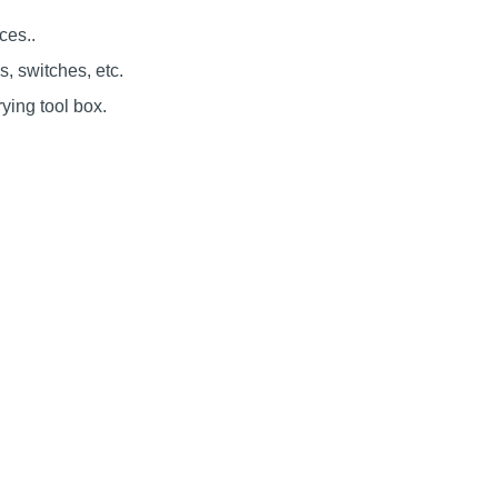
ces..
es, switches, etc.
rying tool box.