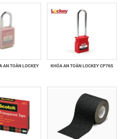
thứ 16
quần áo bảo hộ - Hội nghị Mạng thông
tin quốc gia về ATVSLĐ lần thứ 16
Hướng dẫn chọn mua và sử dụng
mũ bảo hộ
Hướng dẫn chọn mua và sử dụng mũ
bảo hộ, nón bảo hộ
A AN TOÀN LOCKEY
KHÓA AN TOÀN LOCKEY CP76S