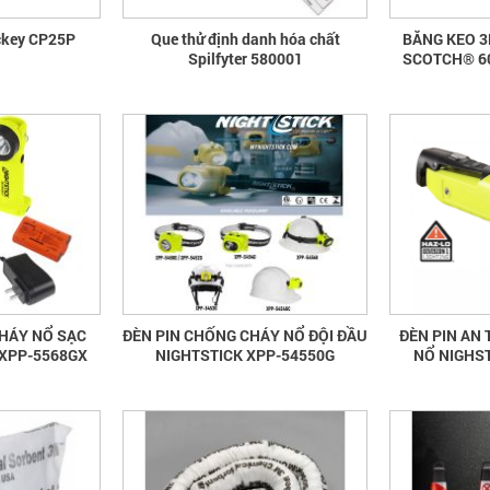
Khóa an toàn Lockey CP25P
Que thử định danh hóa chất
BĂNG KEO 3
Spilfyter 580001
SCOTCH® 60
HÁY NỔ SẠC
ĐÈN PIN CHỐNG CHÁY NỔ ĐỘI ĐẦU
ĐÈN PIN AN
 XPP-5568GX
NIGHTSTICK XPP-54550G
NỔ NIGHS