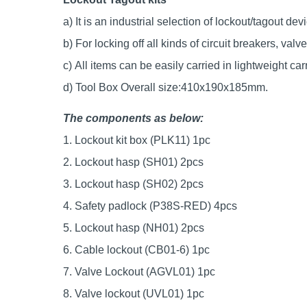
a)
It is an industrial selection of lockout/tagout devi
b)
For locking off all kinds of circuit breakers, valv
c)
All items can be easily carried in lightweight car
d)
Tool Box Overall size:410x190x185mm.
The components as below:
1.
Lockout kit box (PLK11) 1pc
2.
Lockout hasp (SH01) 2pcs
3.
Lockout hasp (SH02) 2pcs
4.
Safety padlock (P38S-RED) 4pcs
5.
Lockout hasp (NH01) 2pcs
6.
Cable lockout (CB01-6) 1pc
7.
Valve Lockout (AGVL01) 1pc
8.
Valve lockout (UVL01) 1pc