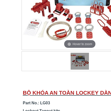
Hover to zoom
BỘ KHÓA AN TOÀN LOCKEY DÀ
Part No.: LG03
Lockout Tagout kits