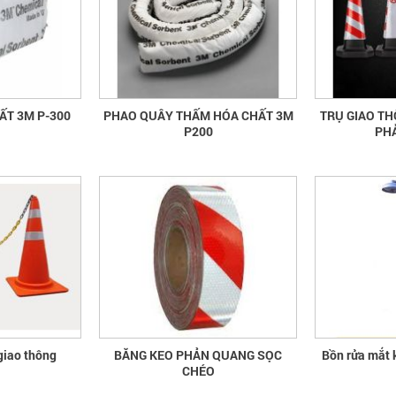
ẤT 3M P-300
PHAO QUÂY THẤM HÓA CHẤT 3M
TRỤ GIAO T
P200
PH
 giao thông
BĂNG KEO PHẢN QUANG SỌC
Bồn rửa mắt 
CHÉO