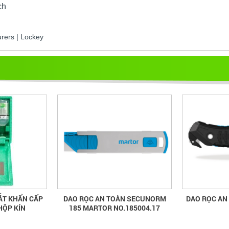
ch
ẮT KHẨN CẤP
DAO RỌC AN TOÀN SECUNORM
DAO RỌC AN
HỘP KÍN
185 MARTOR NO.185004.17