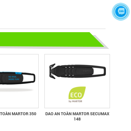
CHÂN BẠN NGUY HIỂM
Hãy chọn lựa 1 đôi giày bảo hộ phù
hợp nhé
TỦ ĐỰNG HÓA CHẤT CÓ LỌC HẤP
THU
TỦ ĐỰNG HÓA CHẤT CÓ LỌC HẤP
THU
bao ho lao dong - Khóa tập huấn
Truyền thông viên nguồn về AT-
VSLĐ
bao ho lao dong - Khóa tập huấn
Truyền thông viên nguồn về AT-VSLĐ
 TOÀN MARTOR 350
DAO AN TOÀN MARTOR SECUMAX
148
quần áo bảo hộ - Hội nghị Mạng
thông tin quốc gia về ATVSLĐ lần