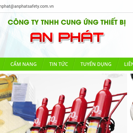
phat@anphatsafety.com.vn
CẨM NANG
TIN TỨC
TUYỂN DỤNG
LIÊ