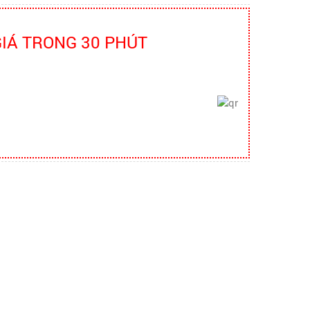
bao ho lao dong - Khóa tập huấn
Truyền thông viên nguồn về AT-VSLĐ
GIÁ TRONG 30 PHÚT
quần áo bảo hộ - Hội nghị Mạng
thông tin quốc gia về ATVSLĐ lần
thứ 16
quần áo bảo hộ - Hội nghị Mạng thông
tin quốc gia về ATVSLĐ lần thứ 16
Hướng dẫn chọn mua và sử dụng
mũ bảo hộ
Hướng dẫn chọn mua và sử dụng mũ
bảo hộ, nón bảo hộ
Những quy định và hệ thống pháp
luật về bảo hộ lao động
Những quy định và hệ thống pháp luật
về bảo hộ lao động