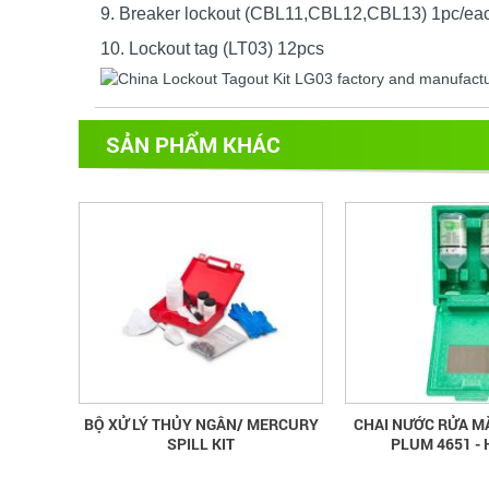
9.
Breaker lockout (CBL11,CBL12,CBL13) 1pc/ea
10.
Lockout tag (LT03) 12pcs
SẢN PHẨM KHÁC
BỘ XỬ LÝ THỦY NGÂN/ MERCURY
CHAI NƯỚC RỬA M
SPILL KIT
PLUM 4651 - 