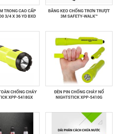
M TRONG CAO CẤP
BĂNG KEO CHỐNG TRƠN TRƯỢT
0 3/4 X 36 YD BXD
3M SAFETY-WALK™
 TOÀN CHỐNG CHÁY
ĐÈN PIN CHỐNG CHÁY NỔ
TICK XPP-5418GX
NIGHTSTICK XPP-5410G