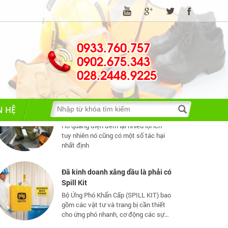
Những quy định và hệ thống pháp
luật về bảo hộ lao động
Những quy định và hệ thống pháp luật
0933.760.757
về bảo hộ lao động
0902.675.343
028.2448.9225
TIA HỒ QUANG ĐIỆN NGUY HIỂM
THẾ NÀO?
Hồ quang điện đem lại nhiều lợi ích
N HỆ
tuy nhiên nó cũng có một số tác hại
nhất định
Đã kinh doanh xăng dầu là phải có
Spill Kit
Bộ Ứng Phó Khẩn Cấp (SPILL KIT) bao
gồm các vật tư và trang bị cần thiết
cho ứng phó nhanh, cơ động các sự
cố tràn đổ dầu và hoá chất mức vừa
và nhỏ
GĂNG TAY KHO LẠNH CÓ MẤY