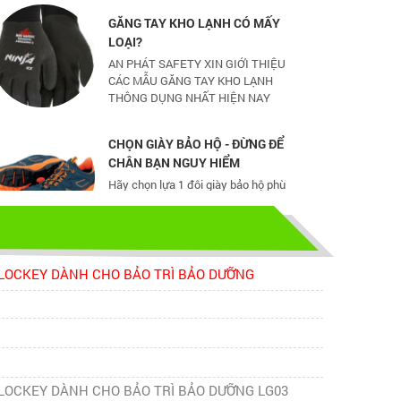
LOẠI?
AN PHÁT SAFETY XIN GIỚI THIỆU
CÁC MẪU GĂNG TAY KHO LẠNH
THÔNG DỤNG NHẤT HIỆN NAY
CHỌN GIÀY BẢO HỘ - ĐỪNG ĐỂ
CHÂN BẠN NGUY HIỂM
Hãy chọn lựa 1 đôi giày bảo hộ phù
hợp nhé
TỦ ĐỰNG HÓA CHẤT CÓ LỌC HẤP
THU
TỦ ĐỰNG HÓA CHẤT CÓ LỌC HẤP
LOCKEY DÀNH CHO BẢO TRÌ BẢO DƯỠNG
THU
bao ho lao dong - Khóa tập huấn
Truyền thông viên nguồn về AT-
VSLĐ
LOCKEY DÀNH CHO BẢO TRÌ BẢO DƯỠNG LG03