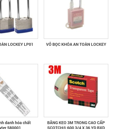
quần áo bảo hộ - Hội nghị Mạng
thông tin quốc gia về ATVSLĐ lần
thứ 16
quần áo bảo hộ - Hội nghị Mạng thông
tin quốc gia về ATVSLĐ lần thứ 16
OÀN LOCKEY LP01
VỎ BỌC KHÓA AN TOÀN LOCKEY
Hướng dẫn chọn mua và sử dụng
mũ bảo hộ
Hướng dẫn chọn mua và sử dụng mũ
bảo hộ, nón bảo hộ
ịnh danh hóa chất
BĂNG KEO 3M TRONG CAO CẤP
fyter 580001
SCOTCH® 600 3/4 X 36 YD BXD