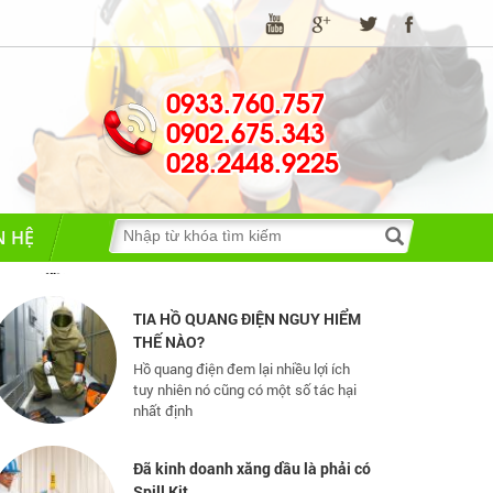
0933.760.757
0902.675.343
Những quy định và hệ thống pháp
luật về bảo hộ lao động
028.2448.9225
Những quy định và hệ thống pháp luật
về bảo hộ lao động
N HỆ
TIA HỒ QUANG ĐIỆN NGUY HIỂM
THẾ NÀO?
Hồ quang điện đem lại nhiều lợi ích
tuy nhiên nó cũng có một số tác hại
nhất định
Đã kinh doanh xăng dầu là phải có
Spill Kit
Bộ Ứng Phó Khẩn Cấp (SPILL KIT) bao