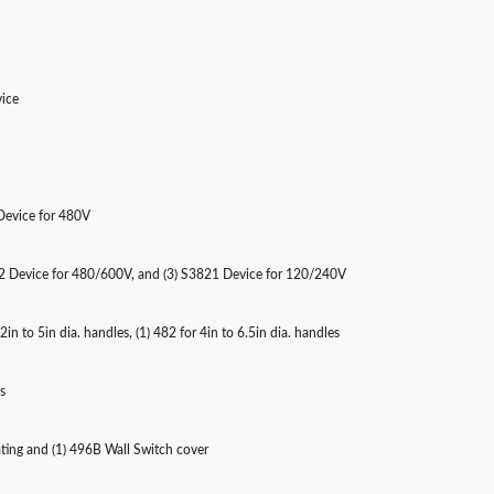
vice
 Device for 480V
822 Device for 480/600V, and (3) S3821 Device for 120/240V
2in to 5in dia. handles, (1) 482 for 4in to 6.5in dia. handles
s
tating and (1) 496B Wall Switch cover