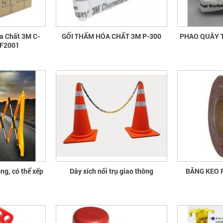
a Chất 3M C-
GỐI THẤM HÓA CHẤT 3M P-300
PHAO QUÂY 
F2001
ng, có thể xếp
Dây xích nối trụ giao thông
BĂNG KEO 