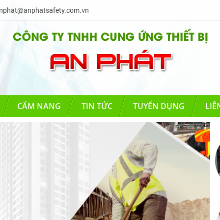
phat@anphatsafety.com.vn
CẨM NANG
TIN TỨC
TUYỂN DỤNG
LIÊ