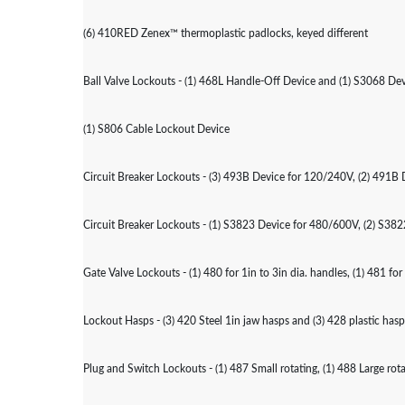
(6) 410RED Zenex™ thermoplastic padlocks, keyed different
Ball Valve Lockouts - (1) 468L Handle-Off Device and (1) S3068 De
(1) S806 Cable Lockout Device
Circuit Breaker Lockouts - (3) 493B Device for 120/240V, (2) 491B
Circuit Breaker Lockouts - (1) S3823 Device for 480/600V, (2) S3
Gate Valve Lockouts - (1) 480 for 1in to 3in dia. handles, (1) 481 for 
Lockout Hasps - (3) 420 Steel 1in jaw hasps and (3) 428 plastic hasp
Plug and Switch Lockouts - (1) 487 Small rotating, (1) 488 Large ro