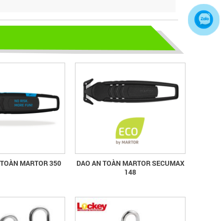
CÁC MẪU GĂNG TAY KHO LẠNH
THÔNG DỤNG NHẤT HIỆN NAY
CHỌN GIÀY BẢO HỘ - ĐỪNG ĐỂ
CHÂN BẠN NGUY HIỂM
Hãy chọn lựa 1 đôi giày bảo hộ phù
hợp nhé
TỦ ĐỰNG HÓA CHẤT CÓ LỌC HẤP
THU
TỦ ĐỰNG HÓA CHẤT CÓ LỌC HẤP
THU
 TOÀN MARTOR 350
DAO AN TOÀN MARTOR SECUMAX
148
bao ho lao dong - Khóa tập huấn
Truyền thông viên nguồn về AT-
VSLĐ
bao ho lao dong - Khóa tập huấn
Truyền thông viên nguồn về AT-VSLĐ