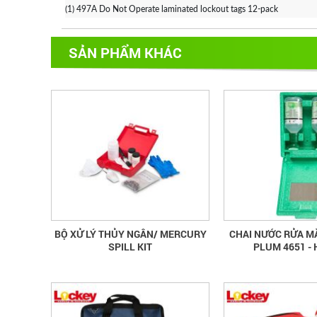
(1) 497A Do Not Operate laminated lockout tags 12-pack
SẢN PHẨM KHÁC
BỘ XỬ LÝ THỦY NGÂN/ MERCURY
CHAI NƯỚC RỬA M
SPILL KIT
PLUM 4651 - 