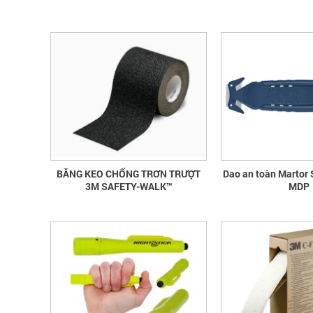
BĂNG KEO CHỐNG TRƠN TRƯỢT
Dao an toàn Marto
3M SAFETY-WALK™
MDP