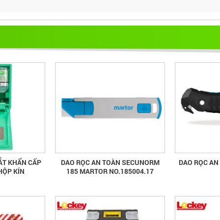
ẮT KHẨN CẤP
DAO RỌC AN TOÀN SECUNORM
DAO RỌC AN
HỘP KÍN
185 MARTOR NO.185004.17