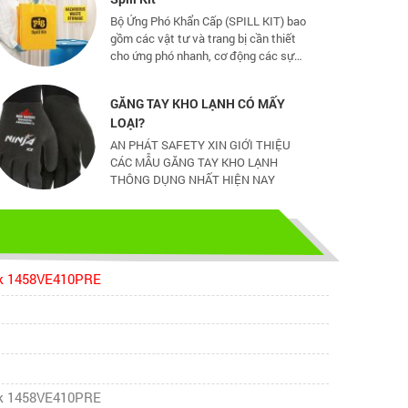
gồm các vật tư và trang bị cần thiết
cho ứng phó nhanh, cơ động các sự
cố tràn đổ dầu và hoá chất mức vừa
và nhỏ
GĂNG TAY KHO LẠNH CÓ MẤY
LOẠI?
AN PHÁT SAFETY XIN GIỚI THIỆU
CÁC MẪU GĂNG TAY KHO LẠNH
THÔNG DỤNG NHẤT HIỆN NAY
CHỌN GIÀY BẢO HỘ - ĐỪNG ĐỂ
CHÂN BẠN NGUY HIỂM
Hãy chọn lựa 1 đôi giày bảo hộ phù
hợp nhé
ck 1458VE410PRE
TỦ ĐỰNG HÓA CHẤT CÓ LỌC HẤP
THU
TỦ ĐỰNG HÓA CHẤT CÓ LỌC HẤP
THU
ck 1458VE410PRE