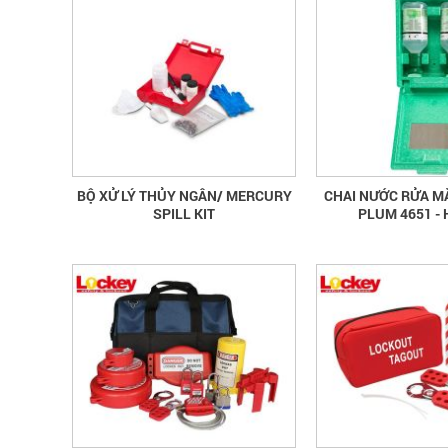
BỘ XỬ LÝ THỦY NGÂN/ MERCURY
CHAI NƯỚC RỬA M
SPILL KIT
PLUM 4651 - 