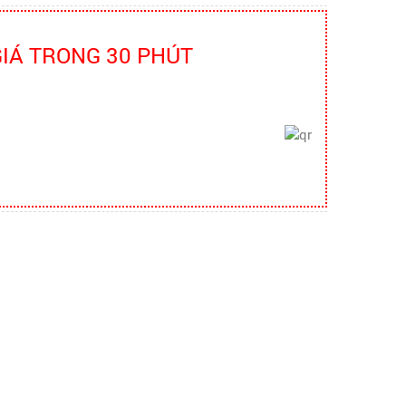
Truyền thông viên nguồn về AT-VSLĐ
quần áo bảo hộ - Hội nghị Mạng
GIÁ TRONG 30 PHÚT
thông tin quốc gia về ATVSLĐ lần
thứ 16
quần áo bảo hộ - Hội nghị Mạng thông
tin quốc gia về ATVSLĐ lần thứ 16
Hướng dẫn chọn mua và sử dụng
mũ bảo hộ
Hướng dẫn chọn mua và sử dụng mũ
bảo hộ, nón bảo hộ
Những quy định và hệ thống pháp
luật về bảo hộ lao động
Những quy định và hệ thống pháp luật
về bảo hộ lao động