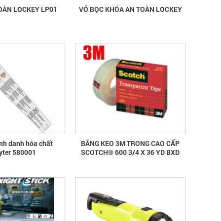
OÀN LOCKEY LP01
VỎ BỌC KHÓA AN TOÀN LOCKEY
ịnh danh hóa chất
BĂNG KEO 3M TRONG CAO CẤP
fyter 580001
SCOTCH® 600 3/4 X 36 YD BXD