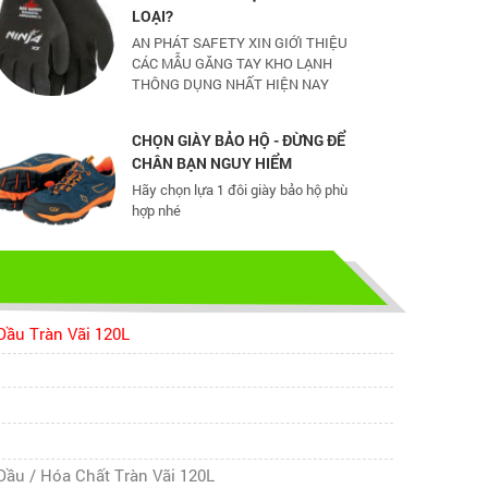
AN PHÁT SAFETY XIN GIỚI THIỆU
CÁC MẪU GĂNG TAY KHO LẠNH
THÔNG DỤNG NHẤT HIỆN NAY
CHỌN GIÀY BẢO HỘ - ĐỪNG ĐỂ
CHÂN BẠN NGUY HIỂM
Hãy chọn lựa 1 đôi giày bảo hộ phù
hợp nhé
TỦ ĐỰNG HÓA CHẤT CÓ LỌC HẤP
THU
TỦ ĐỰNG HÓA CHẤT CÓ LỌC HẤP
THU
ầu Tràn Vãi 120L
bao ho lao dong - Khóa tập huấn
Truyền thông viên nguồn về AT-
VSLĐ
bao ho lao dong - Khóa tập huấn
ầu / Hóa Chất Tràn Vãi 120L