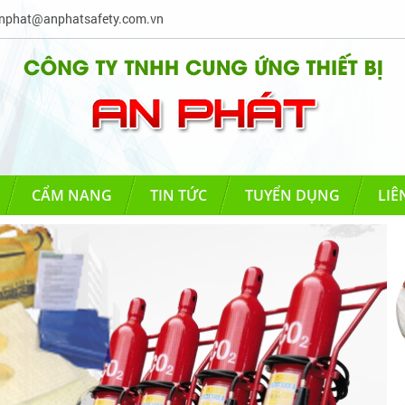
phat@anphatsafety.com.vn
CẨM NANG
TIN TỨC
TUYỂN DỤNG
LIÊ