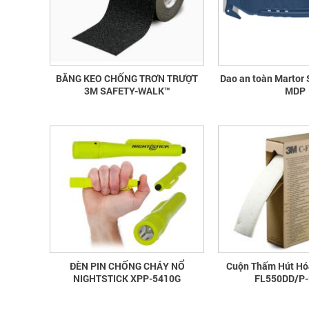
BĂNG KEO CHỐNG TRƠN TRƯỢT
Dao an toàn Marto
3M SAFETY-WALK™
MDP
ĐÈN PIN CHỐNG CHÁY NỔ
Cuộn Thấm Hút Hó
NIGHTSTICK XPP-5410G
FL550DD/P-