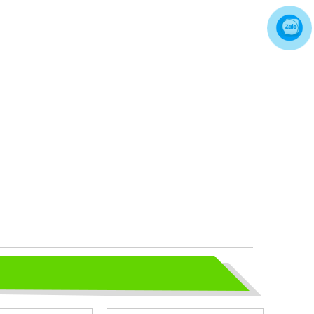
Hãy chọn lựa 1 đôi giày bảo hộ phù
hợp nhé
TỦ ĐỰNG HÓA CHẤT CÓ LỌC HẤP
THU
TỦ ĐỰNG HÓA CHẤT CÓ LỌC HẤP
THU
bao ho lao dong - Khóa tập huấn
Truyền thông viên nguồn về AT-
VSLĐ
bao ho lao dong - Khóa tập huấn
Truyền thông viên nguồn về AT-VSLĐ
quần áo bảo hộ - Hội nghị Mạng
thông tin quốc gia về ATVSLĐ lần
thứ 16
quần áo bảo hộ - Hội nghị Mạng thông