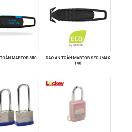
tin quốc gia về ATVSLĐ lần thứ 16
Hướng dẫn chọn mua và sử dụng
mũ bảo hộ
Hướng dẫn chọn mua và sử dụng mũ
bảo hộ, nón bảo hộ
 TOÀN MARTOR 350
DAO AN TOÀN MARTOR SECUMAX
148