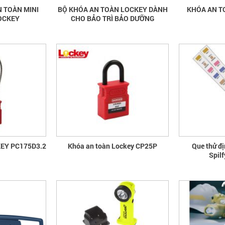
 TOÀN MINI
BỘ KHÓA AN TOÀN LOCKEY DÀNH
KHÓA AN T
OCKEY
CHO BẢO TRÌ BẢO DƯỠNG
EY PC175D3.2
Khóa an toàn Lockey CP25P
Que thử đ
Spil