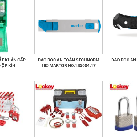
ẮT KHẨN CẤP
DAO RỌC AN TOÀN SECUNORM
DAO RỌC AN
HỘP KÍN
185 MARTOR NO.185004.17