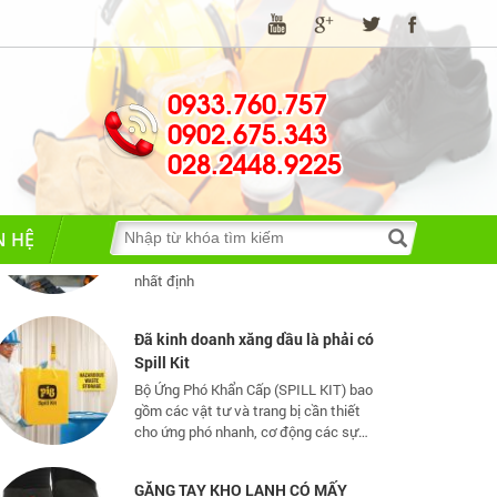
luật về bảo hộ lao động
Những quy định và hệ thống pháp luật
về bảo hộ lao động
0933.760.757
0902.675.343
TIA HỒ QUANG ĐIỆN NGUY HIỂM
028.2448.9225
THẾ NÀO?
Hồ quang điện đem lại nhiều lợi ích
tuy nhiên nó cũng có một số tác hại
N HỆ
nhất định
Đã kinh doanh xăng dầu là phải có
Spill Kit
Bộ Ứng Phó Khẩn Cấp (SPILL KIT) bao
gồm các vật tư và trang bị cần thiết
cho ứng phó nhanh, cơ động các sự
cố tràn đổ dầu và hoá chất mức vừa
và nhỏ
GĂNG TAY KHO LẠNH CÓ MẤY
LOẠI?