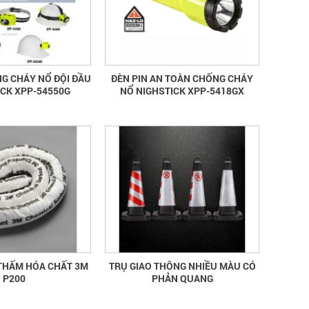
NG CHÁY NỔ ĐỘI ĐẦU
ĐÈN PIN AN TOÀN CHỐNG CHÁY
ICK XPP-54550G
NỔ NIGHSTICK XPP-5418GX
THẤM HÓA CHẤT 3M
TRỤ GIAO THÔNG NHIỀU MÀU CÓ
P200
PHẢN QUANG