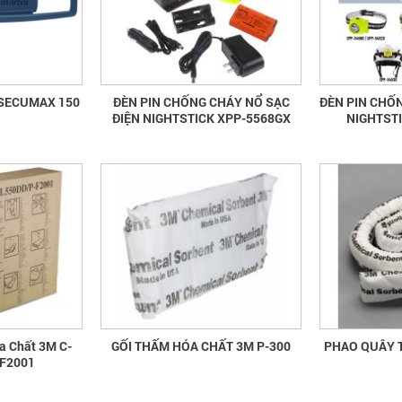
r SECUMAX 150
ĐÈN PIN CHỐNG CHÁY NỔ SẠC
ĐÈN PIN CHỐ
ĐIỆN NIGHTSTICK XPP-5568GX
NIGHTST
a Chất 3M C-
GỐI THẤM HÓA CHẤT 3M P-300
PHAO QUÂY 
F2001