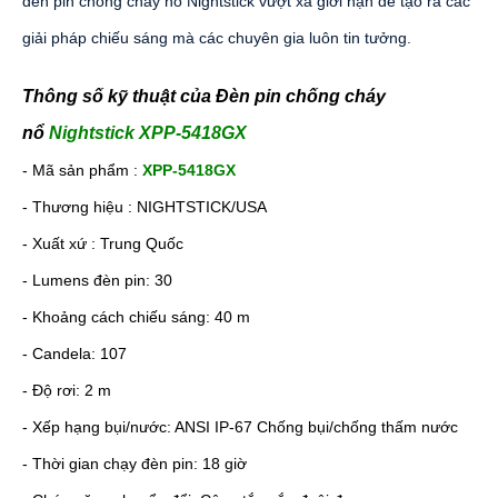
đèn pin chống cháy nổ Nightstick vượt xa giới hạn để tạo ra các
giải pháp chiếu sáng mà các chuyên gia luôn tin tưởng.
Thông số kỹ thuật của Đèn pin chống cháy
nổ
Nightstick XPP-5418GX
- Mã sản phẩm :
XPP-5418GX
- Thương hiệu : NIGHTSTICK/USA
- Xuất xứ : Trung Quốc
- Lumens đèn pin: 30
- Khoảng cách chiếu sáng: 40 m
- Candela: 107
- Độ rơi: 2 m
- Xếp hạng bụi/nước: ANSI IP-67 Chống bụi/chống thấm nước
- Thời gian chạy đèn pin: 18 giờ