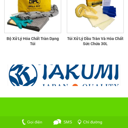
Bộ Xử Lý Hóa Chất Tràn Dạng
Túi Xử Lý Dầu Tràn Và Hóa Chất
Túi
Sức Chứa 30L
CÔNG TY TNHH CUNG ỨNG THIẾT BỊ AN PHÁT -
Gọi điện
SMS
Chỉ đường