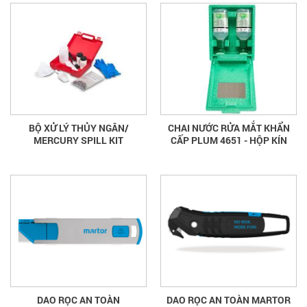
BỘ XỬ LÝ THỦY NGÂN/
CHAI NƯỚC RỬA MẮT KHẨN
MERCURY SPILL KIT
CẤP PLUM 4651 - HỘP KÍN
DAO RỌC AN TOÀN
DAO RỌC AN TOÀN MARTOR