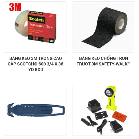
BĂNG KEO 3M TRONG CAO
BĂNG KEO CHỐNG TRƠN
CẤP SCOTCH® 600 3/4 X 36
TRƯỢT 3M SAFETY-WALK™
YD BXD