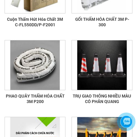
Cuộn Thấm Hút Hóa Chất 3M
GỐI THẤM HÓA CHẤT 3M P-
C-FL550DD/P-F2001
300
PHAO QUÂY THẤM HÓA CHẤT
TRỤ GIAO THÔNG NHIỀU MÀU
3M P200
CÓ PHẢN QUANG