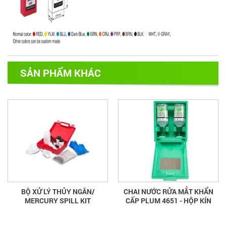
SẢN PHẨM KHÁC
BỘ XỬ LÝ THỦY NGÂN/
CHAI NƯỚC RỬA MẮT KHẨN
MERCURY SPILL KIT
CẤP PLUM 4651 - HỘP KÍN