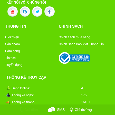
KẾT NỐI VỚI CHÚNG TÔI
THÔNG TIN
CHÍNH SÁCH
Giới thiệu
Chính sách mua hàng
Sản phẩm
Chính Sách Bảo Mật Thông Tin
Cẩm nang
Tin tức
Tuyển dụng
THỐNG KÊ TRUY CẬP
Đang Online:
4
Thống kê ngày:
176
Thống kê tháng:
16131
Tổng truy cập:
540175
Gọi điện
SMS
Chỉ đường