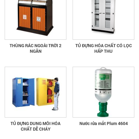
THÙNG RÁC NGOÀI TRỜI 2
TỦ ĐỰNG HÓA CHẤT CÓ LỌC
NGĂN
HẤP THU
TỦ ĐỰNG DUNG MÔI HÓA
Nước rửa mắt Plum 4604
CHẤT DỄ CHÁY