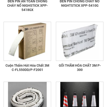
ĐÈN PIN AN TOÀN CHỐNG
ĐÈN PIN CHỐNG CHÁY NỔ
CHÁY NỔ NIGHSTICK XPP-
NIGHTSTICK XPP-5410G
5418GX
Cuộn Thấm Hút Hóa Chất 3M
GỐI THẤM HÓA CHẤT 3M P-
C-FL550DD/P-F2001
300