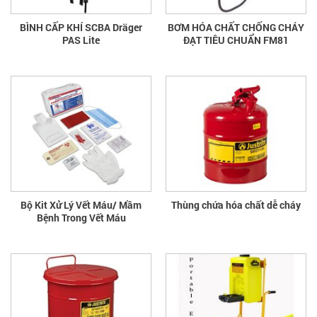
BÌNH CẤP KHÍ SCBA Dräger
BƠM HÓA CHẤT CHỐNG CHÁY
PAS Lite
ĐẠT TIÊU CHUẨN FM81
Bộ Kit Xử Lý Vết Máu/ Mầm
Thùng chứa hóa chất dễ cháy
Bệnh Trong Vết Máu