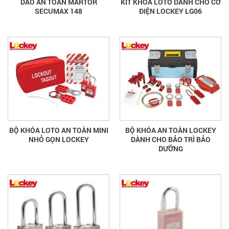
DAO AN TOÀN MARTOR
KIT KHÓA LOTO DÀNH CHO CƠ
SECUMAX 148
ĐIỆN LOCKEY LG06
BỘ KHÓA LOTO AN TOÀN MINI
BỘ KHÓA AN TOÀN LOCKEY
NHỎ GỌN LOCKEY
DÀNH CHO BẢO TRÌ BẢO
DƯỠNG