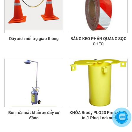
Dây xích nối trụ giao thông
BĂNG KEO PHẢN QUANG SỌC
CHÉO
Bồn rửa mắt khẩn xe đẩy cơ
KHÓA Brady PLO23 Prinzing 3-
động
in-1 Plug Lockout