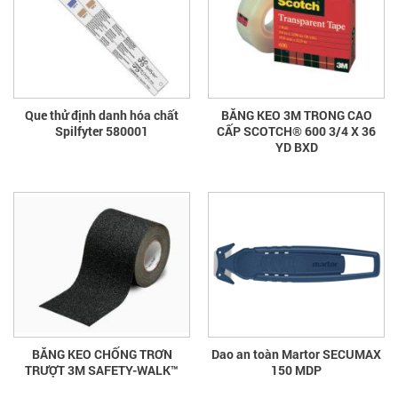
Que thử định danh hóa chất
BĂNG KEO 3M TRONG CAO
Spilfyter 580001
CẤP SCOTCH® 600 3/4 X 36
YD BXD
BĂNG KEO CHỐNG TRƠN
Dao an toàn Martor SECUMAX
TRƯỢT 3M SAFETY-WALK™
150 MDP