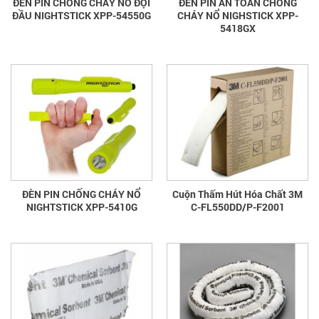
ĐÈN PIN CHỐNG CHÁY NỔ ĐỘI
ĐÈN PIN AN TOÀN CHỐNG
ĐẦU NIGHTSTICK XPP-54550G
CHÁY NỔ NIGHSTICK XPP-
5418GX
ĐÈN PIN CHỐNG CHÁY NỔ
Cuộn Thấm Hút Hóa Chất 3M
NIGHTSTICK XPP-5410G
C-FL550DD/P-F2001