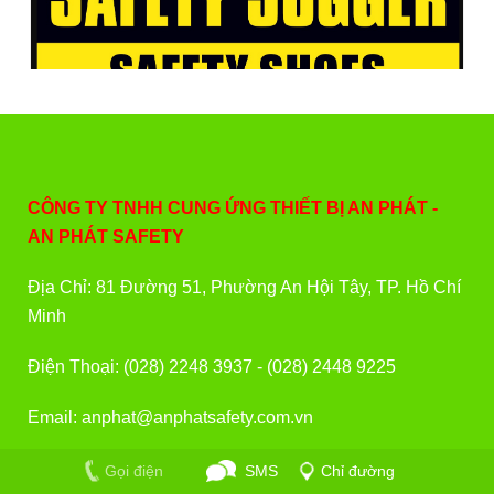
CÔNG TY TNHH CUNG ỨNG THIẾT BỊ AN PHÁT -
AN PHÁT SAFETY
Địa Chỉ: 81 Đường 51, Phường An Hội Tây, TP. Hồ Chí
Minh
Điện Thoại: (028) 2248 3937 - (028) 2448 9225
Email: anphat@anphatsafety.com.vn
Zalo/Viber: 0933 760 757 - 0902 675 343
Gọi điện
SMS
Chỉ đường