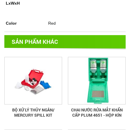
LxWxH
Color
Red
SẢN PHẨM KHÁC
BỘ XỬ LÝ THỦY NGÂN/
CHAI NƯỚC RỬA MẮT KHẨN
MERCURY SPILL KIT
CẤP PLUM 4651 - HỘP KÍN