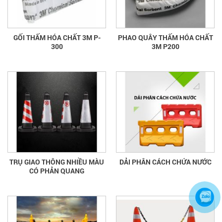
GỐI THẤM HÓA CHẤT 3M P-
PHAO QUÂY THẤM HÓA CHẤT
300
3M P200
TRỤ GIAO THÔNG NHIỀU MÀU
DẢI PHÂN CÁCH CHỨA NƯỚC
CÓ PHẢN QUANG