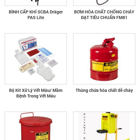
BÌNH CẤP KHÍ SCBA Dräger
BƠM HÓA CHẤT CHỐNG CHÁY
PAS Lite
ĐẠT TIÊU CHUẨN FM81
Bộ Kit Xử Lý Vết Máu/ Mầm
Thùng chứa hóa chất dễ cháy
Bệnh Trong Vết Máu