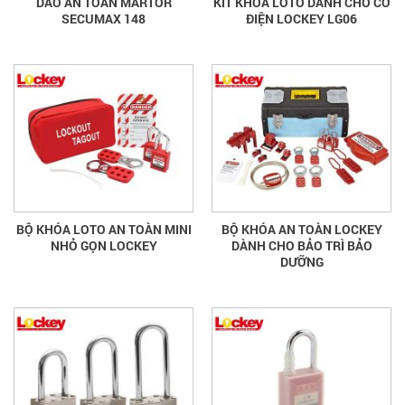
DAO AN TOÀN MARTOR
KIT KHÓA LOTO DÀNH CHO CƠ
SECUMAX 148
ĐIỆN LOCKEY LG06
BỘ KHÓA LOTO AN TOÀN MINI
BỘ KHÓA AN TOÀN LOCKEY
NHỎ GỌN LOCKEY
DÀNH CHO BẢO TRÌ BẢO
DƯỠNG