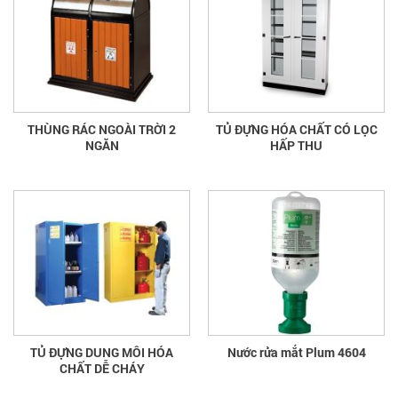
THÙNG RÁC NGOÀI TRỜI 2
TỦ ĐỰNG HÓA CHẤT CÓ LỌC
NGĂN
HẤP THU
TỦ ĐỰNG DUNG MÔI HÓA
Nước rửa mắt Plum 4604
CHẤT DỄ CHÁY