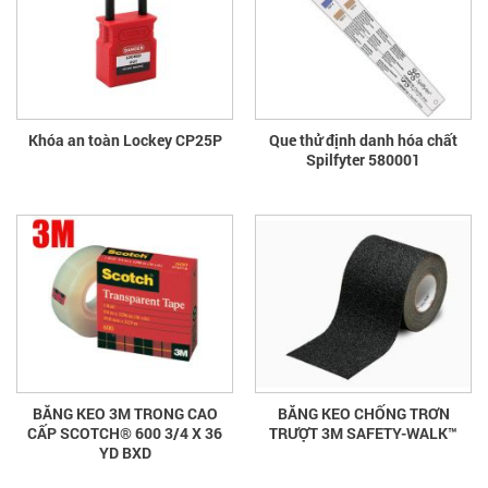
Khóa an toàn Lockey CP25P
Que thử định danh hóa chất
Spilfyter 580001
BĂNG KEO 3M TRONG CAO
BĂNG KEO CHỐNG TRƠN
CẤP SCOTCH® 600 3/4 X 36
TRƯỢT 3M SAFETY-WALK™
YD BXD