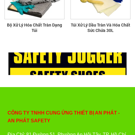
Bộ Xử Lý Hóa Chất Tràn Dạng
Túi Xử Lý Dầu Tràn Và Hóa Chất
Túi
Sức Chứa 30L
CÔNG TY TNHH CUNG ỨNG THIẾT BỊ AN PHÁT -
AN PHÁT SAFETY
Địa Chỉ: 81 Đường 51, Phường An Hội Tây, TP. Hồ Chí