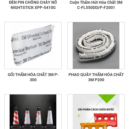
ĐÈN PIN CHỐNG CHÁY NỔ
Cuộn Thấm Hút Hóa Chất 3M
NIGHTSTICK XPP-5410G
C-FL550DD/P-F2001
GỐI THẤM HÓA CHẤT 3M P-
PHAO QUÂY THẤM HÓA CHẤT
300
3M P200