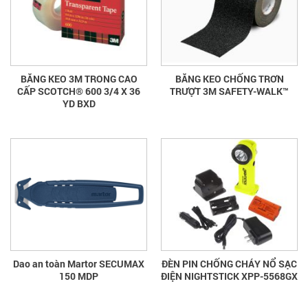
BĂNG KEO 3M TRONG CAO
BĂNG KEO CHỐNG TRƠN
CẤP SCOTCH® 600 3/4 X 36
TRƯỢT 3M SAFETY-WALK™
YD BXD
Dao an toàn Martor SECUMAX
ĐÈN PIN CHỐNG CHÁY NỔ SẠC
150 MDP
ĐIỆN NIGHTSTICK XPP-5568GX