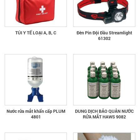
TÚI Y TẾ LOẠI A, B, C
Đèn Pin Đội Đầu Streamlight
61302
Nước rửa mắt khẩn cấp PLUM
DUNG DỊCH BẢO QUẢN NƯỚC
4801
RỬA MẮT HAWS 9082