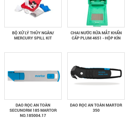
BỘ XỬ LÝ THỦY NGÂN/
CHAI NƯỚC RỬA MẮT KHẨN
MERCURY SPILL KIT
CẤP PLUM 4651 - HỘP KÍN
DAO RỌC AN TOÀN
DAO RỌC AN TOÀN MARTOR
SECUNORM 185 MARTOR
350
NO.185004.17