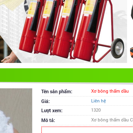
Tên sản phẩm:
Xơ bông thấm dầu
Giá:
Liên hệ
Lượt xem:
1320
Mô tả:
Xơ bông thấm dầu 