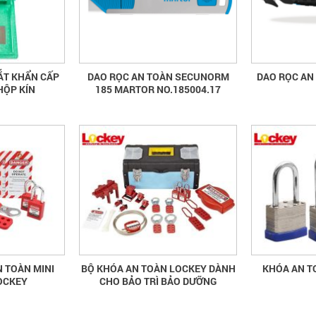
ẮT KHẨN CẤP
DAO RỌC AN TOÀN SECUNORM
DAO RỌC AN
HỘP KÍN
185 MARTOR NO.185004.17
 TOÀN MINI
BỘ KHÓA AN TOÀN LOCKEY DÀNH
KHÓA AN T
OCKEY
CHO BẢO TRÌ BẢO DƯỠNG