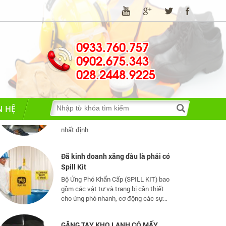
luật về bảo hộ lao động
Những quy định và hệ thống pháp luật
về bảo hộ lao động
0933.760.757
0902.675.343
TIA HỒ QUANG ĐIỆN NGUY HIỂM
028.2448.9225
THẾ NÀO?
Hồ quang điện đem lại nhiều lợi ích
tuy nhiên nó cũng có một số tác hại
N HỆ
nhất định
Đã kinh doanh xăng dầu là phải có
Spill Kit
Bộ Ứng Phó Khẩn Cấp (SPILL KIT) bao
gồm các vật tư và trang bị cần thiết
cho ứng phó nhanh, cơ động các sự
cố tràn đổ dầu và hoá chất mức vừa
và nhỏ
GĂNG TAY KHO LẠNH CÓ MẤY
LOẠI?