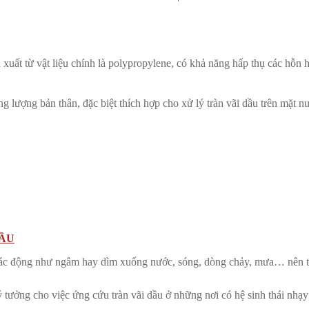
n xuất từ vật liệu chính là polypropylene, có khả năng hấp thụ các hỗn
ng lượng bản thân, đặc biệt thích hợp cho xử lý tràn vãi dầu trên mặt n
ẦU
ác động như ngâm hay dìm xuống nước, sóng, dòng chảy, mưa… nên th
ý tưởng cho việc ứng cứu tràn vãi dầu ở những nơi có hệ sinh thái nhạ