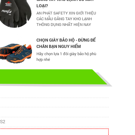
AN PHÁT SAFETY XIN GIỚI THIỆU
CÁC MẪU GĂNG TAY KHO LẠNH
THÔNG DỤNG NHẤT HIỆN NAY
CHỌN GIÀY BẢO HỘ - ĐỪNG ĐỂ
CHÂN BẠN NGUY HIỂM
Hãy chọn lựa 1 đôi giày bảo hộ phù
hợp nhé
TỦ ĐỰNG HÓA CHẤT CÓ LỌC HẤP
THU
TỦ ĐỰNG HÓA CHẤT CÓ LỌC HẤP
THU
bao ho lao dong - Khóa tập huấn
Truyền thông viên nguồn về AT-
CS2
VSLĐ
bao ho lao dong - Khóa tập huấn