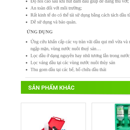
Ðộ nổi cao sau khi hút đẫm dầu giúp dễ dàng thu vớt;
An toàn đối với môi trường;
Rất kinh tế do có thể tái sử dụng bằng cách tách dầu
Dễ sử dụng và bảo quản.
ỨNG DỤNG
Ứng cứu khẩn cấp các vụ tràn vãi dầu qui mô vừa và nh
ngập mặn, vùng nước nuôi thuỷ sản…
Lọc dầu ở dạng nguyên hay nhũ tương lẫn trong nước 
Lọc váng dầu tại các vùng nước nuôi thủy sản
Thu gom dầu tại các bể, hố chứa dầu thải
SẢN PHẨM KHÁC