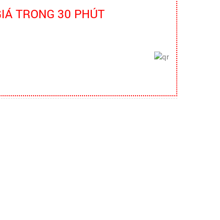
Truyền thông viên nguồn về AT-VSLĐ
GIÁ TRONG 30 PHÚT
quần áo bảo hộ - Hội nghị Mạng
thông tin quốc gia về ATVSLĐ lần
thứ 16
quần áo bảo hộ - Hội nghị Mạng thông
tin quốc gia về ATVSLĐ lần thứ 16
Hướng dẫn chọn mua và sử dụng
mũ bảo hộ
Hướng dẫn chọn mua và sử dụng mũ
bảo hộ, nón bảo hộ
Những quy định và hệ thống pháp
luật về bảo hộ lao động
Những quy định và hệ thống pháp luật
về bảo hộ lao động