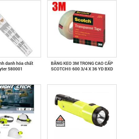
ịnh danh hóa chất
BĂNG KEO 3M TRONG CAO CẤP
fyter 580001
SCOTCH® 600 3/4 X 36 YD BXD