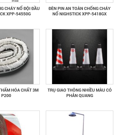
NG CHÁY NỔ ĐỘI ĐẦU
ĐÈN PIN AN TOÀN CHỐNG CHÁY
ICK XPP-54550G
NỔ NIGHSTICK XPP-5418GX
THẤM HÓA CHẤT 3M
TRỤ GIAO THÔNG NHIỀU MÀU CÓ
P200
PHẢN QUANG