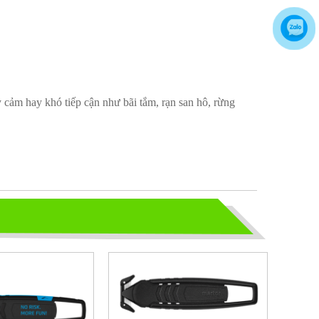
Hãy chọn lựa 1 đôi giày bảo hộ phù
hợp nhé
TỦ ĐỰNG HÓA CHẤT CÓ LỌC HẤP
THU
 cảm hay khó tiếp cận như bãi tắm, rạn san hô, rừng
TỦ ĐỰNG HÓA CHẤT CÓ LỌC HẤP
THU
bao ho lao dong - Khóa tập huấn
Truyền thông viên nguồn về AT-
VSLĐ
bao ho lao dong - Khóa tập huấn
Truyền thông viên nguồn về AT-VSLĐ
quần áo bảo hộ - Hội nghị Mạng
thông tin quốc gia về ATVSLĐ lần
thứ 16
quần áo bảo hộ - Hội nghị Mạng thông