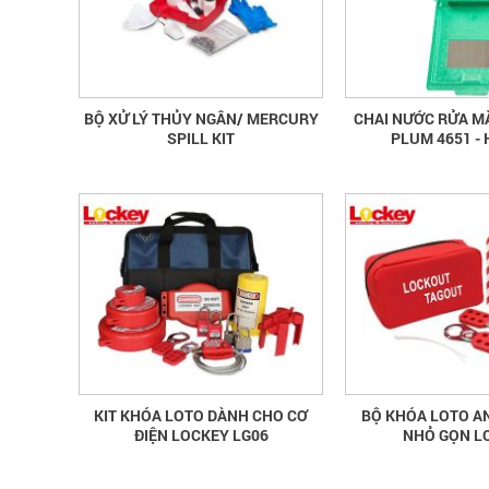
BỘ XỬ LÝ THỦY NGÂN/ MERCURY
CHAI NƯỚC RỬA M
SPILL KIT
PLUM 4651 - 
KIT KHÓA LOTO DÀNH CHO CƠ
BỘ KHÓA LOTO AN
ĐIỆN LOCKEY LG06
NHỎ GỌN L