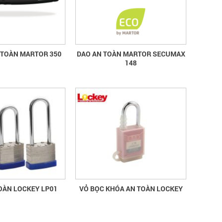
tin quốc gia về ATVSLĐ lần thứ 16
Hướng dẫn chọn mua và sử dụng
mũ bảo hộ
 TOÀN MARTOR 350
DAO AN TOÀN MARTOR SECUMAX
Hướng dẫn chọn mua và sử dụng mũ
148
bảo hộ, nón bảo hộ
OÀN LOCKEY LP01
VỎ BỌC KHÓA AN TOÀN LOCKEY