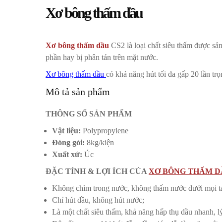
Xơ bông thấm dầu
Xơ bông thấm dầu
CS2 là loại chất siêu thấm được sả
phần hay bị phân tán trên mặt nước.
Xơ bông thấm dầu
có khả năng hút tối đa gấp 20 lần trọ
Mô tả sản phẩm
THÔNG SỐ SẢN PHẨM
Vật liệu:
Polypropylene
Đóng gói:
8kg/kiện
Xuất xứ:
Úc
ĐẶC TÍNH & LỢI ÍCH CỦA
XƠ BÔNG THẤM D
Không chìm trong nước, không thấm nước dưới mọi t
Chỉ hút dầu, không hút nước;
Là một chất siêu thấm, khả năng hấp thụ dầu nhanh, l