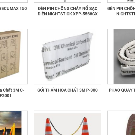
r SECUMAX 150
ĐÈN PIN CHỐNG CHÁY NỔ SẠC
ĐÈN PIN CHỐ
ĐIỆN NIGHTSTICK XPP-5568GX
NIGHTST
a Chất 3M C-
GỐI THẤM HÓA CHẤT 3M P-300
PHAO QUÂY 
F2001