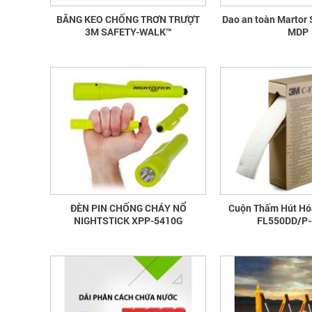
BĂNG KEO CHỐNG TRƠN TRƯỢT
Dao an toàn Marto
3M SAFETY-WALK™
MDP
ĐÈN PIN CHỐNG CHÁY NỔ
Cuộn Thấm Hút Hó
NIGHTSTICK XPP-5410G
FL550DD/P-