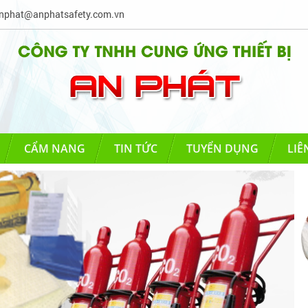
phat@anphatsafety.com.vn
CẨM NANG
TIN TỨC
TUYỂN DỤNG
LIÊ