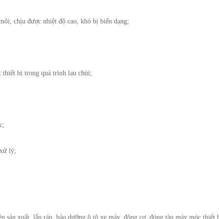
 môi, chịu được nhiệt độ cao, khó bị biến dạng;
hiết bị trong quá trình lau chùi;
c;
xử lý;
p sản xuất, lắp ráp, bảo dưỡng ô tô xe máy, động cơ, đóng tàu máy móc thiết