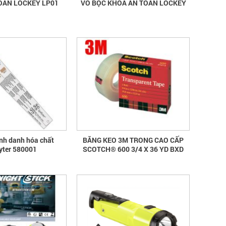
OÀN LOCKEY LP01
VỎ BỌC KHÓA AN TOÀN LOCKEY
ịnh danh hóa chất
BĂNG KEO 3M TRONG CAO CẤP
fyter 580001
SCOTCH® 600 3/4 X 36 YD BXD