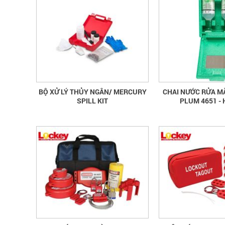
BỘ XỬ LÝ THỦY NGÂN/ MERCURY
CHAI NƯỚC RỬA M
SPILL KIT
PLUM 4651 - 