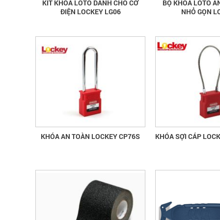
KIT KHÓA LOTO DÀNH CHO CƠ
BỘ KHÓA LOTO AN
ĐIỆN LOCKEY LG06
NHỎ GỌN L
KHÓA AN TOÀN LOCKEY CP76S
KHÓA SỢI CÁP LOCK