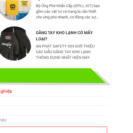
gồm các vật tư và trang bị cần thiết
cho ứng phó nhanh, cơ động các sự
cố tràn đổ dầu và hoá chất mức vừa
và nhỏ
GĂNG TAY KHO LẠNH CÓ MẤY
LOẠI?
AN PHÁT SAFETY XIN GIỚI THIỆU
CÁC MẪU GĂNG TAY KHO LẠNH
THÔNG DỤNG NHẤT HIỆN NAY
CHỌN GIÀY BẢO HỘ - ĐỪNG ĐỂ
CHÂN BẠN NGUY HIỂM
Hãy chọn lựa 1 đôi giày bảo hộ phù
hợp nhé
nghiệp
TỦ ĐỰNG HÓA CHẤT CÓ LỌC HẤP
THU
TỦ ĐỰNG HÓA CHẤT CÓ LỌC HẤP
móc
THU