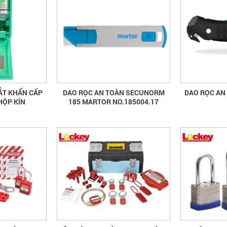
ẮT KHẨN CẤP
DAO RỌC AN TOÀN SECUNORM
DAO RỌC AN
HỘP KÍN
185 MARTOR NO.185004.17