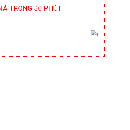
GIÁ TRONG 30 PHÚT
bao ho lao dong - Khóa tập huấn
Truyền thông viên nguồn về AT-
VSLĐ
bao ho lao dong - Khóa tập huấn
Truyền thông viên nguồn về AT-VSLĐ
quần áo bảo hộ - Hội nghị Mạng
thông tin quốc gia về ATVSLĐ lần
thứ 16
quần áo bảo hộ - Hội nghị Mạng thông
tin quốc gia về ATVSLĐ lần thứ 16
Hướng dẫn chọn mua và sử dụng
mũ bảo hộ
Hướng dẫn chọn mua và sử dụng mũ
bảo hộ, nón bảo hộ
Những quy định và hệ thống pháp