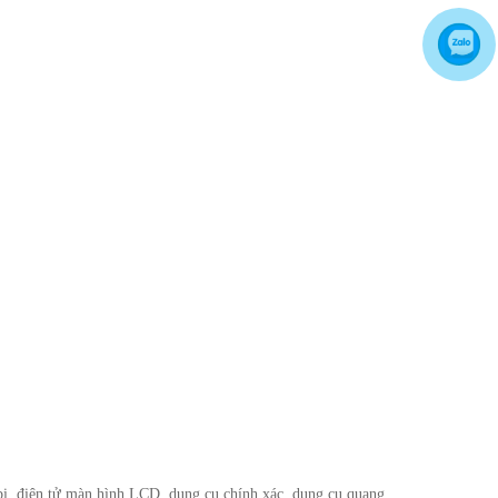
CÁC MẪU GĂNG TAY KHO LẠNH
THÔNG DỤNG NHẤT HIỆN NAY
CHỌN GIÀY BẢO HỘ - ĐỪNG ĐỂ
CHÂN BẠN NGUY HIỂM
Hãy chọn lựa 1 đôi giày bảo hộ phù
hợp nhé
TỦ ĐỰNG HÓA CHẤT CÓ LỌC HẤP
THU
TỦ ĐỰNG HÓA CHẤT CÓ LỌC HẤP
THU
bao ho lao dong - Khóa tập huấn
Truyền thông viên nguồn về AT-
VSLĐ
bao ho lao dong - Khóa tập huấn
Truyền thông viên nguồn về AT-VSLĐ
 bị, điện tử màn hình LCD, dụng cụ chính xác, dụng cụ quang