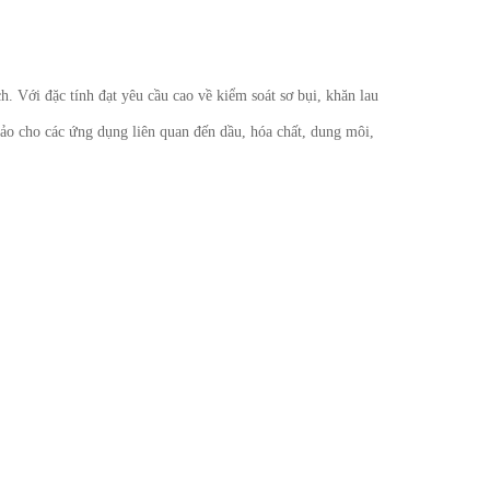
luật về bảo hộ lao động
Những quy định và hệ thống pháp luật
về bảo hộ lao động
. Với đặc tính đạt yêu cầu cao về kiểm soát sơ bụi, khăn lau
 hảo cho các ứng dụng liên quan đến dầu, hóa chất, dung môi,
TIA HỒ QUANG ĐIỆN NGUY HIỂM
THẾ NÀO?
Hồ quang điện đem lại nhiều lợi ích
tuy nhiên nó cũng có một số tác hại
nhất định
Đã kinh doanh xăng dầu là phải có
Spill Kit
Bộ Ứng Phó Khẩn Cấp (SPILL KIT) bao
gồm các vật tư và trang bị cần thiết
cho ứng phó nhanh, cơ động các sự
cố tràn đổ dầu và hoá chất mức vừa
và nhỏ
GĂNG TAY KHO LẠNH CÓ MẤY
LOẠI?
AN PHÁT SAFETY XIN GIỚI THIỆU