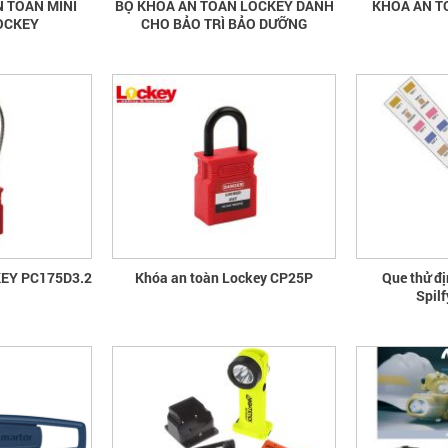
 TOÀN MINI
BỘ KHÓA AN TOÀN LOCKEY DÀNH
KHÓA AN T
OCKEY
CHO BẢO TRÌ BẢO DƯỠNG
EY PC175D3.2
Khóa an toàn Lockey CP25P
Que thử đ
Spil