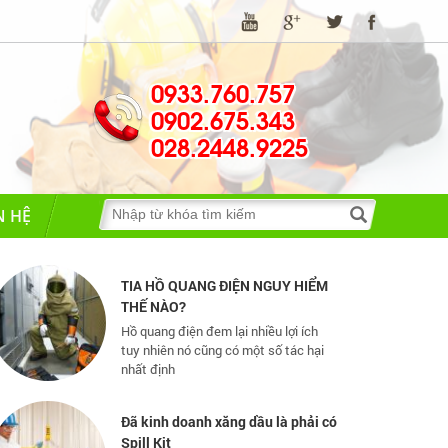
0933.760.757
0902.675.343
Những quy định và hệ thống pháp
luật về bảo hộ lao động
028.2448.9225
Những quy định và hệ thống pháp luật
về bảo hộ lao động
N HỆ
TIA HỒ QUANG ĐIỆN NGUY HIỂM
THẾ NÀO?
Hồ quang điện đem lại nhiều lợi ích
tuy nhiên nó cũng có một số tác hại
nhất định
Đã kinh doanh xăng dầu là phải có
Spill Kit
Bộ Ứng Phó Khẩn Cấp (SPILL KIT) bao