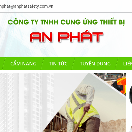
phat@anphatsafety.com.vn
CẨM NANG
TIN TỨC
TUYỂN DỤNG
LIÊ