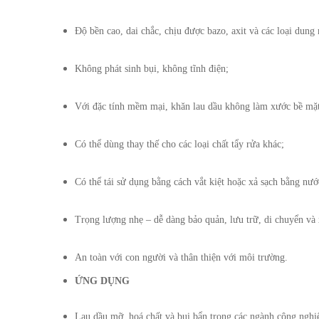
Độ bền cao, dai chắc, chịu được bazo, axit và các loại dung
Không phát sinh bụi, không tĩnh điện;
Với đặc tính mềm mại, khăn lau dầu không làm xước bề mặt t
Có thể dùng thay thế cho các loại chất tẩy rửa khác;
Có thể tái sử dụng bằng cách vắt kiệt hoặc xả sạch bằng nướ
Trọng lượng nhẹ – dễ dàng bảo quản, lưu trữ, di chuyển và 
An toàn với con người và thân thiện với môi trường.
ỨNG DỤNG
Lau dầu mỡ, hoá chất và bụi bẩn trong các ngành công nghiệ