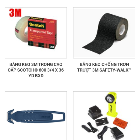
BĂNG KEO 3M TRONG CAO
BĂNG KEO CHỐNG TRƠN
CẤP SCOTCH® 600 3/4 X 36
TRƯỢT 3M SAFETY-WALK™
YD BXD