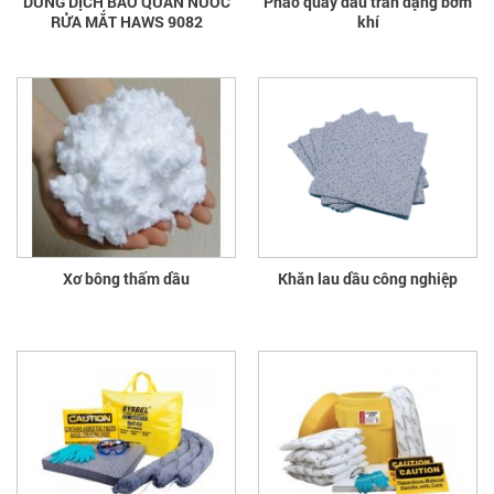
DUNG DỊCH BẢO QUẢN NƯỚC
Phao quây dầu tràn dạng bơm
RỬA MẮT HAWS 9082
khí
Xơ bông thấm dầu
Khăn lau dầu công nghiệp