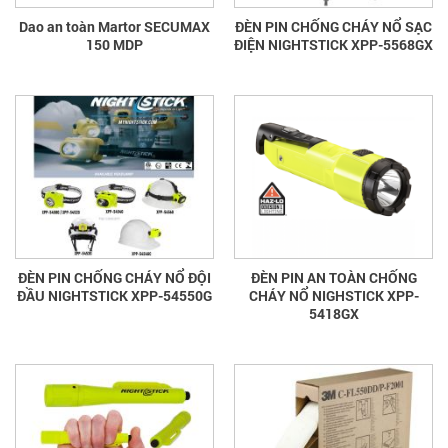
Dao an toàn Martor SECUMAX
ĐÈN PIN CHỐNG CHÁY NỔ SẠC
150 MDP
ĐIỆN NIGHTSTICK XPP-5568GX
ĐÈN PIN CHỐNG CHÁY NỔ ĐỘI
ĐÈN PIN AN TOÀN CHỐNG
ĐẦU NIGHTSTICK XPP-54550G
CHÁY NỔ NIGHSTICK XPP-
5418GX