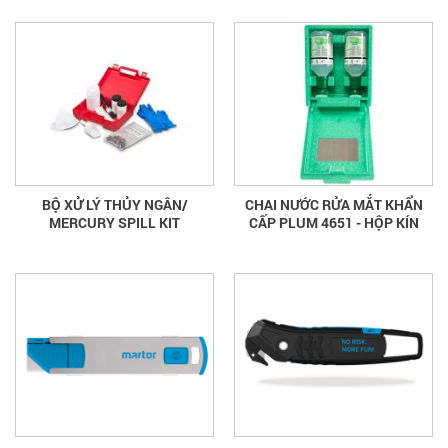
BỘ XỬ LÝ THỦY NGÂN/
CHAI NƯỚC RỬA MẮT KHẨN
MERCURY SPILL KIT
CẤP PLUM 4651 - HỘP KÍN