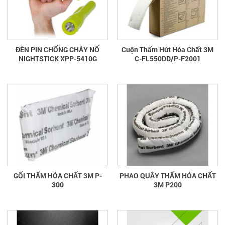
ĐÈN PIN CHỐNG CHÁY NỔ
Cuộn Thấm Hút Hóa Chất 3M
NIGHTSTICK XPP-5410G
C-FL550DD/P-F2001
GỐI THẤM HÓA CHẤT 3M P-
PHAO QUÂY THẤM HÓA CHẤT
300
3M P200