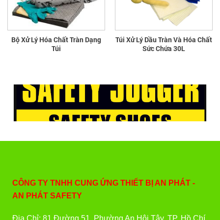
Bộ Xử Lý Hóa Chất Tràn Dạng
Túi Xử Lý Dầu Tràn Và Hóa Chất
Túi
Sức Chứa 30L
CÔNG TY TNHH CUNG ỨNG THIẾT BỊ AN PHÁT -
AN PHÁT SAFETY
Địa Chỉ: 81 Đường 51, Phường An Hội Tây, TP. Hồ Chí