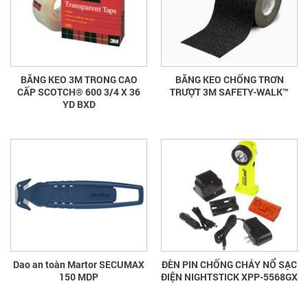
BĂNG KEO 3M TRONG CAO
BĂNG KEO CHỐNG TRƠN
CẤP SCOTCH® 600 3/4 X 36
TRƯỢT 3M SAFETY-WALK™
YD BXD
Dao an toàn Martor SECUMAX
ĐÈN PIN CHỐNG CHÁY NỔ SẠC
150 MDP
ĐIỆN NIGHTSTICK XPP-5568GX