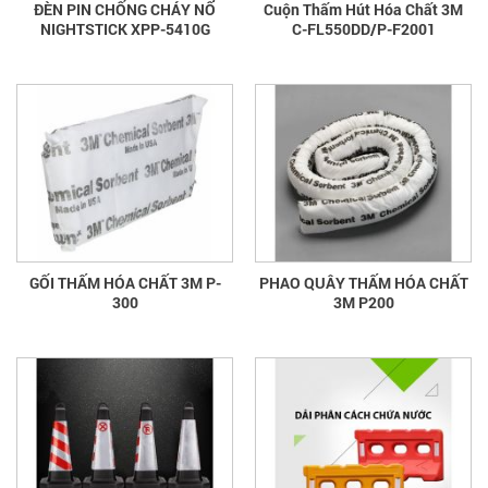
ĐÈN PIN CHỐNG CHÁY NỔ
Cuộn Thấm Hút Hóa Chất 3M
NIGHTSTICK XPP-5410G
C-FL550DD/P-F2001
GỐI THẤM HÓA CHẤT 3M P-
PHAO QUÂY THẤM HÓA CHẤT
300
3M P200