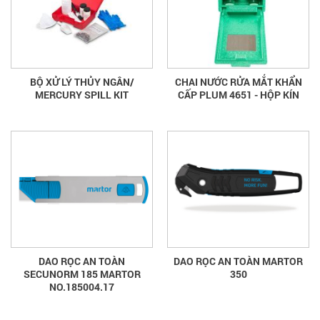
BỘ XỬ LÝ THỦY NGÂN/
CHAI NƯỚC RỬA MẮT KHẨN
MERCURY SPILL KIT
CẤP PLUM 4651 - HỘP KÍN
DAO RỌC AN TOÀN
DAO RỌC AN TOÀN MARTOR
SECUNORM 185 MARTOR
350
NO.185004.17