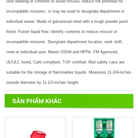
user labeling of contents to avoid misuse, reduce the potential for
incompatible mixtures, or may be used to designate department or
individual owner. Made of galvanized steel with a tough powder paint
finish. Faster liquid flow. Identify contents to reduce misuse or
incompatible mixtures. Designate department location, work shift,
crew or individual user. Meets OSHA and NFPA, FM Approved,
UL/ULC listed, Carb compliant, TUV certified. Red safety cans are
suitable for the storage of flammables liquids. Measures 11-3/4-inches
outside diameter by 11-1/2-inches height.
SẢN PHẨM KHÁC