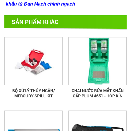
khẩu từ Đan Mạch chính ngạch
SẢN PHẨM KHÁC
BỘ XỬ LÝ THỦY NGÂN/
CHAI NƯỚC RỬA MẮT KHẨN
MERCURY SPILL KIT
CẤP PLUM 4651 - HỘP KÍN