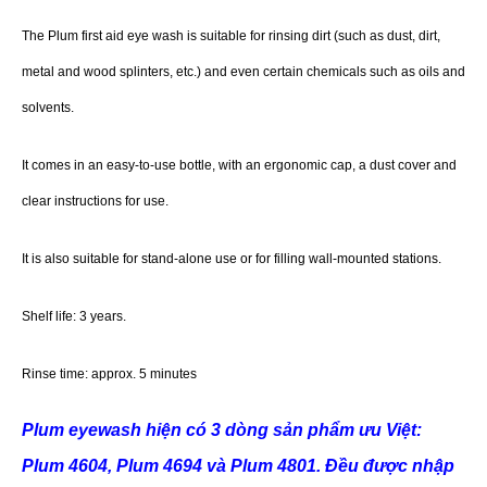
The Plum first aid eye wash is suitable for rinsing dirt (such as dust, dirt,
metal and wood splinters, etc.) and even certain chemicals such as oils and
solvents.
It comes in an easy-to-use bottle, with an ergonomic cap, a dust cover and
clear instructions for use.
It is also suitable for stand-alone use or for filling wall-mounted stations.
Shelf life: 3 years.
Rinse time: approx. 5 minutes
Plum eyewash hiện có 3 dòng sản phẩm ưu Việt:
Plum 4604,
Plum 4694
và
Plum 4801
. Đều được nhập