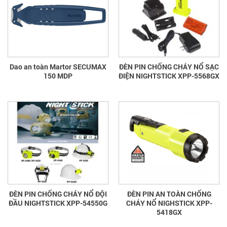
Dao an toàn Martor SECUMAX
ĐÈN PIN CHỐNG CHÁY NỔ SẠC
150 MDP
ĐIỆN NIGHTSTICK XPP-5568GX
ĐÈN PIN CHỐNG CHÁY NỔ ĐỘI
ĐÈN PIN AN TOÀN CHỐNG
ĐẦU NIGHTSTICK XPP-54550G
CHÁY NỔ NIGHSTICK XPP-
5418GX