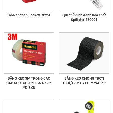
Khóa an toàn Lockey CP25P
Que thử định danh hóa chất
Spilfyter 580001
BĂNG KEO 3M TRONG CAO
BĂNG KEO CHỐNG TRƠN
CẤP SCOTCH® 600 3/4 X 36
TRƯỢT 3M SAFETY-WALK™
YD BXD