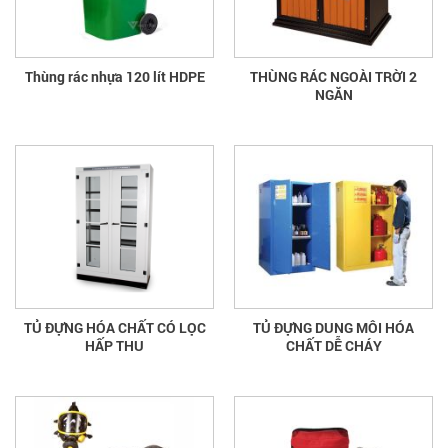
Thùng rác nhựa 120 lít HDPE
THÙNG RÁC NGOÀI TRỜI 2
NGĂN
TỦ ĐỰNG HÓA CHẤT CÓ LỌC
TỦ ĐỰNG DUNG MÔI HÓA
HẤP THU
CHẤT DỄ CHÁY