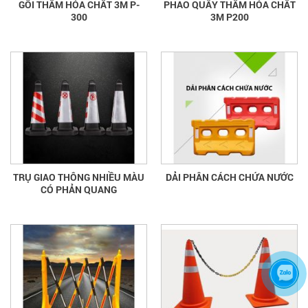
GỐI THẤM HÓA CHẤT 3M P-
PHAO QUÂY THẤM HÓA CHẤT
300
3M P200
TRỤ GIAO THÔNG NHIỀU MÀU
DẢI PHÂN CÁCH CHỨA NƯỚC
CÓ PHẢN QUANG