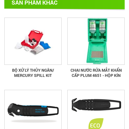
SẢN PHẨM KHÁC
BỘ XỬ LÝ THỦY NGÂN/
CHAI NƯỚC RỬA MẮT KHẨN
MERCURY SPILL KIT
CẤP PLUM 4651 - HỘP KÍN