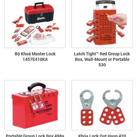
Bộ Khoá Master Lock
Latch Tight™ Red Group Lock
1457E410KA
Box, Wall-Mount or Portable
530
Portable Group Lock Box 498a
Khóa Lock Out Hasp 420