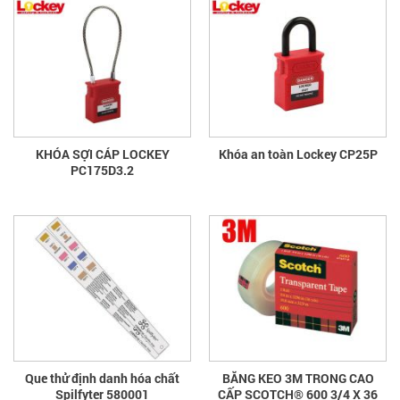
KHÓA SỢI CÁP LOCKEY
Khóa an toàn Lockey CP25P
PC175D3.2
Que thử định danh hóa chất
BĂNG KEO 3M TRONG CAO
Spilfyter 580001
CẤP SCOTCH® 600 3/4 X 36