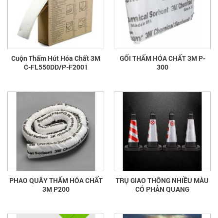
Cuộn Thấm Hút Hóa Chất 3M
GỐI THẤM HÓA CHẤT 3M P-
C-FL550DD/P-F2001
300
PHAO QUÂY THẤM HÓA CHẤT
TRỤ GIAO THÔNG NHIỀU MÀU
3M P200
CÓ PHẢN QUANG