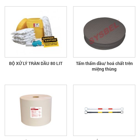
BỘ XỬ LÝ TRÀN DẦU 80 LIT
Tấm thấm dầu/ hoá chất trên
miệng thùng