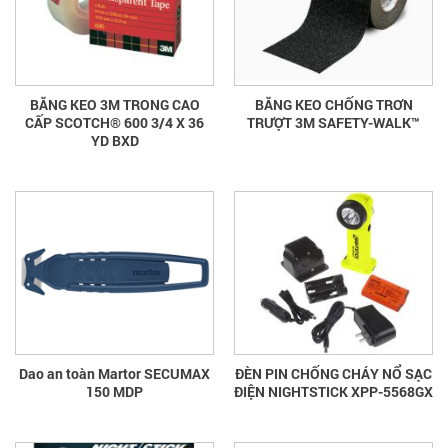
BĂNG KEO 3M TRONG CAO
BĂNG KEO CHỐNG TRƠN
CẤP SCOTCH® 600 3/4 X 36
TRƯỢT 3M SAFETY-WALK™
YD BXD
Dao an toàn Martor SECUMAX
ĐÈN PIN CHỐNG CHÁY NỔ SẠC
150 MDP
ĐIỆN NIGHTSTICK XPP-5568GX