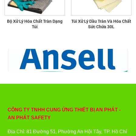
Bộ Xử Lý Hóa Chất Tràn Dạng
Túi Xử Lý Dầu Tràn Và Hóa Chất
Túi
Sức Chứa 30L
CÔNG TY TNHH CUNG ỨNG THIẾT BỊ AN PHÁT -
AN PHÁT SAFETY
Địa Chỉ: 81 Đường 51, Phường An Hội Tây, TP. Hồ Chí