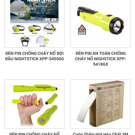
ĐÈN PIN CHỐNG CHÁY NỔ ĐỘI
ĐÈN PIN AN TOÀN CHỐNG
ĐẦU NIGHTSTICK XPP-54550G
CHÁY NỔ NIGHSTICK XPP-
5418GX
ĐÈN PIN CHỐNG CHÁY NỔ
Cuộn Thấm Hút Hóa Chất 3M