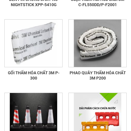
NIGHTSTICK XPP-5410G
C-FL550DD/P-F2001
GỐI THẤM HÓA CHẤT 3M P-
PHAO QUÂY THẤM HÓA CHẤT
300
3M P200