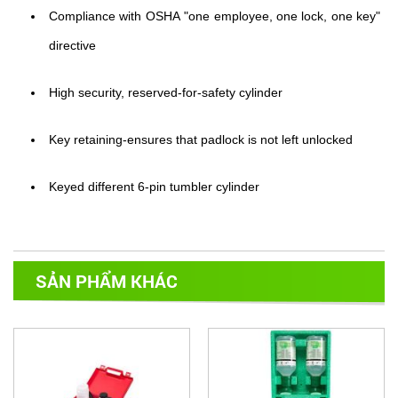
Compliance with OSHA "one employee, one lock, one key"
directive
High security, reserved-for-safety cylinder
Key retaining-ensures that padlock is not left unlocked
Keyed different 6-pin tumbler cylinder
SẢN PHẨM KHÁC