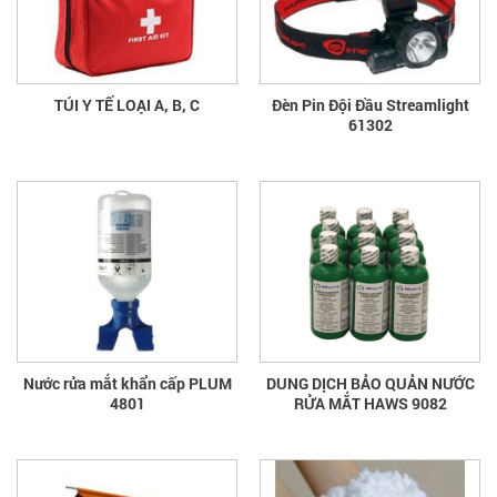
TÚI Y TẾ LOẠI A, B, C
Đèn Pin Đội Đầu Streamlight
61302
Nước rửa mắt khẩn cấp PLUM
DUNG DỊCH BẢO QUẢN NƯỚC
4801
RỬA MẮT HAWS 9082