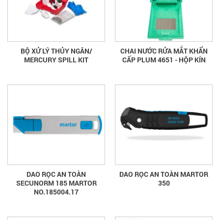
BỘ XỬ LÝ THỦY NGÂN/
CHAI NƯỚC RỬA MẮT KHẨN
MERCURY SPILL KIT
CẤP PLUM 4651 - HỘP KÍN
DAO RỌC AN TOÀN
DAO RỌC AN TOÀN MARTOR
SECUNORM 185 MARTOR
350
NO.185004.17