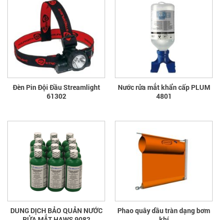
Đèn Pin Đội Đầu Streamlight
Nước rửa mắt khẩn cấp PLUM
61302
4801
DUNG DỊCH BẢO QUẢN NƯỚC
Phao quây dầu tràn dạng bơm
RỬA MẮT HAWS 9082
khí