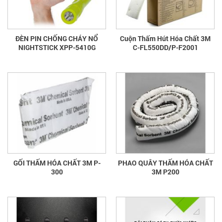
ĐÈN PIN CHỐNG CHÁY NỔ
Cuộn Thấm Hút Hóa Chất 3M
NIGHTSTICK XPP-5410G
C-FL550DD/P-F2001
GỐI THẤM HÓA CHẤT 3M P-
PHAO QUÂY THẤM HÓA CHẤT
300
3M P200