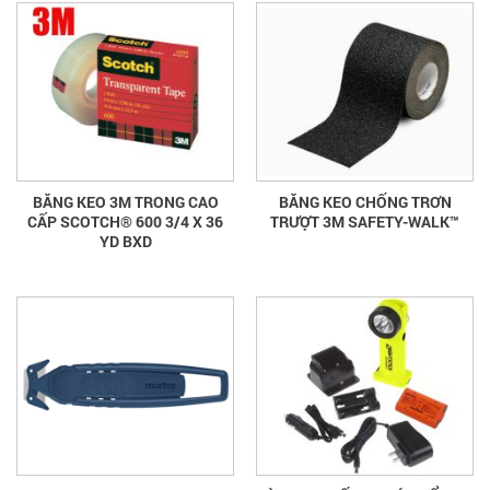
BĂNG KEO 3M TRONG CAO
BĂNG KEO CHỐNG TRƠN
CẤP SCOTCH® 600 3/4 X 36
TRƯỢT 3M SAFETY-WALK™
YD BXD