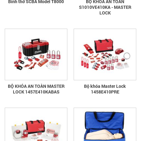
Bình thở SCBA Model T8000
BỘ KHÓA AN TOÀN
S1010VE410KA - MASTER
LOCK
BỘ KHÓA AN TOÀN MASTER
Bộ khóa Master Lock
LOCK 1457E410KABAS
1458E410PRE