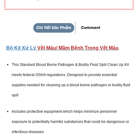
Chi Tiết Sản Phẩm
Comment
Bộ Kit Xử Lý
Vết Máu/ Mầm Bệnh Trong Vết Máu
This Standard Blood Borne Pathogen & Bodily Fluid Spill Clean Up Kit
meets federal OSHA regulations. Designed to provide essential
supplies needed for cleaning up a blood borne pathogen or bodily fluid
spill
Includes protective equipment which helps minimize personnel
exposure to potentially harmful substances that could be dangerous or
infectious diseases