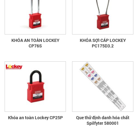
KHÓA AN TOÀN LOCKEY
KHÓA SỢI CÁP LOCKEY
CP76S
PC175D3.2
Khóa an toàn Lockey CP25P
Que thử định danh hóa chất
Spilfyter 580001