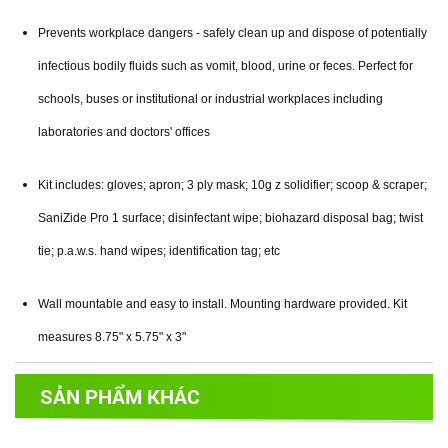
Prevents workplace dangers - safely clean up and dispose of potentially
infectious bodily fluids such as vomit, blood, urine or feces. Perfect for
schools, buses or institutional or industrial workplaces including
laboratories and doctors' offices
Kit includes: gloves; apron; 3 ply mask; 10g z solidifier; scoop & scraper;
SaniZide Pro 1 surface; disinfectant wipe; biohazard disposal bag; twist
tie; p.a.w.s. hand wipes; identification tag; etc
Wall mountable and easy to install. Mounting hardware provided. Kit
measures 8.75" x 5.75" x 3"
SẢN PHẨM KHÁC