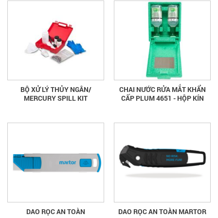
BỘ XỬ LÝ THỦY NGÂN/
CHAI NƯỚC RỬA MẮT KHẨN
MERCURY SPILL KIT
CẤP PLUM 4651 - HỘP KÍN
DAO RỌC AN TOÀN
DAO RỌC AN TOÀN MARTOR