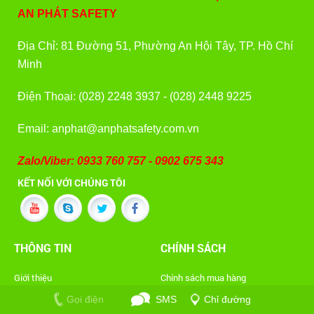
AN PHÁT SAFETY
Địa Chỉ: 81 Đường 51, Phường An Hội Tây, TP. Hồ Chí
Minh
Điện Thoại: (028) 2248 3937 - (028) 2448 9225
Email: anphat@anphatsafety.com.vn
Zalo/Viber: 0933 760 757 - 0902 675 343
KẾT NỐI VỚI CHÚNG TÔI
THÔNG TIN
CHÍNH SÁCH
Giới thiệu
Chính sách mua hàng
Sản phẩm
Chính Sách Bảo Mật Thông Tin
Gọi điện
SMS
Chỉ đường