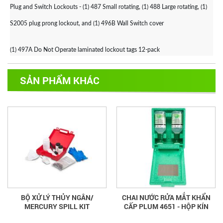
Plug and Switch Lockouts - (1) 487 Small rotating, (1) 488 Large rotating, (1)
S2005 plug prong lockout, and (1) 496B Wall Switch cover
(1) 497A Do Not Operate laminated lockout tags 12-pack
SẢN PHẨM KHÁC
BỘ XỬ LÝ THỦY NGÂN/
CHAI NƯỚC RỬA MẮT KHẨN
MERCURY SPILL KIT
CẤP PLUM 4651 - HỘP KÍN