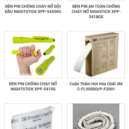
ĐÈN PIN CHỐNG CHÁY NỔ ĐỘI
ĐÈN PIN AN TOÀN CHỐNG
ĐẦU NIGHTSTICK XPP-54550G
CHÁY NỔ NIGHSTICK XPP-
5418GX
ĐÈN PIN CHỐNG CHÁY NỔ
Cuộn Thấm Hút Hóa Chất 3M
NIGHTSTICK XPP-5410G
C-FL550DD/P-F2001