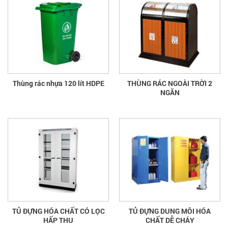
Thùng rác nhựa 120 lít HDPE
THÙNG RÁC NGOÀI TRỜI 2
NGĂN
TỦ ĐỰNG HÓA CHẤT CÓ LỌC
TỦ ĐỰNG DUNG MÔI HÓA
HẤP THU
CHẤT DỄ CHÁY