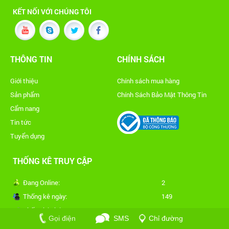
KẾT NỐI VỚI CHÚNG TÔI
THÔNG TIN
CHÍNH SÁCH
Giới thiệu
Chính sách mua hàng
Sản phẩm
Chính Sách Bảo Mật Thông Tin
Cẩm nang
Tin tức
Tuyển dụng
THỐNG KÊ TRUY CẬP
Đang Online:
2
Thống kê ngày:
149
Thống kê tháng:
16104
Gọi điện
SMS
Chỉ đường
Tổng truy cập:
540148