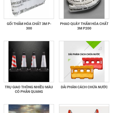
GỐI THẤM HÓA CHẤT 3M P-
PHAO QUÂY THẤM HÓA CHẤT
300
3M P200
TRỤ GIAO THÔNG NHIỀU MÀU
DẢI PHÂN CÁCH CHỨA NƯỚC
CÓ PHẢN QUANG