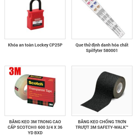
Khóa an toàn Lockey CP25P
Que thử định danh hóa chất
Spilfyter 580001
BĂNG KEO 3M TRONG CAO
BĂNG KEO CHỐNG TRƠN
CẤP SCOTCH® 600 3/4 X 36
TRƯỢT 3M SAFETY-WALK™
YD BXD