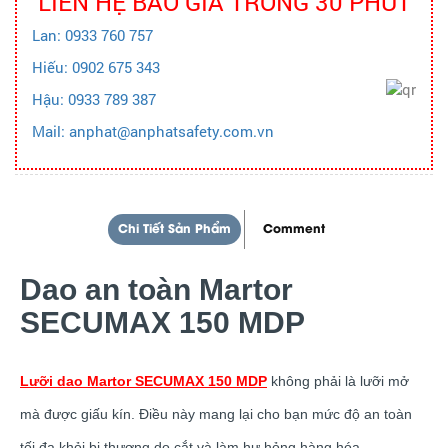
LIÊN HỆ BÁO GIÁ TRONG 30 PHÚT
Lan: 0933 760 757
Hiếu: 0902 675 343
Hậu: 0933 789 387
Mail: anphat@anphatsafety.com.vn
Chi Tiết Sản Phẩm
Comment
Dao an toàn Martor
SECUMAX 150 MDP
Lưỡi dao Martor SECUMAX 150 MDP
không phải là lưỡi mở
mà được giấu kín. Điều này mang lại cho bạn mức độ an toàn
tối đa khỏi bị thương do cắt và làm hư hỏng hàng hóa.