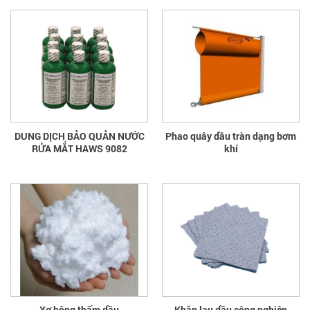
DUNG DỊCH BẢO QUẢN NƯỚC
Phao quây dầu tràn dạng bơm
RỬA MẮT HAWS 9082
khí
Xơ bông thấm dầu
Khăn lau dầu công nghiệp