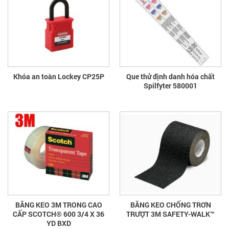
Khóa an toàn Lockey CP25P
Que thử định danh hóa chất
Spilfyter 580001
BĂNG KEO 3M TRONG CAO
BĂNG KEO CHỐNG TRƠN
CẤP SCOTCH® 600 3/4 X 36
TRƯỢT 3M SAFETY-WALK™
YD BXD