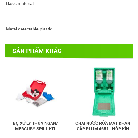
Basic material
Metal detectable plastic
SẢN PHẨM KHÁC
BỘ XỬ LÝ THỦY NGÂN/
CHAI NƯỚC RỬA MẮT KHẨN
MERCURY SPILL KIT
CẤP PLUM 4651 - HỘP KÍN