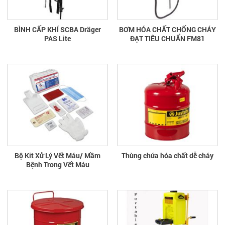
BÌNH CẤP KHÍ SCBA Dräger
BƠM HÓA CHẤT CHỐNG CHÁY
PAS Lite
ĐẠT TIÊU CHUẨN FM81
Bộ Kit Xử Lý Vết Máu/ Mầm
Thùng chứa hóa chất dễ cháy
Bệnh Trong Vết Máu