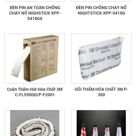
ĐÈN PIN AN TOÀN CHỐNG
ĐÈN PIN CHỐNG CHÁY NỔ
CHÁY NỔ NIGHSTICK XPP-
NIGHTSTICK XPP-5410G
5418GX
Cuộn Thấm Hút Hóa Chất 3M
GỐI THẤM HÓA CHẤT 3M P-
C-FL550DD/P-F2001
300