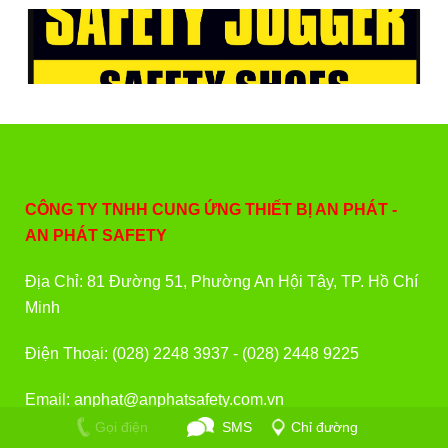
CÔNG TY TNHH CUNG ỨNG THIẾT BỊ AN PHÁT -
AN PHÁT SAFETY
Địa Chỉ: 81 Đường 51, Phường An Hội Tây, TP. Hồ Chí
Minh
Điện Thoại: (028) 2248 3937 - (028) 2448 9225
Email: anphat@anphatsafety.com.vn
Gọi điện
SMS
Chỉ đường
Zalo/Viber: 0933 760 757 - 0902 675 343