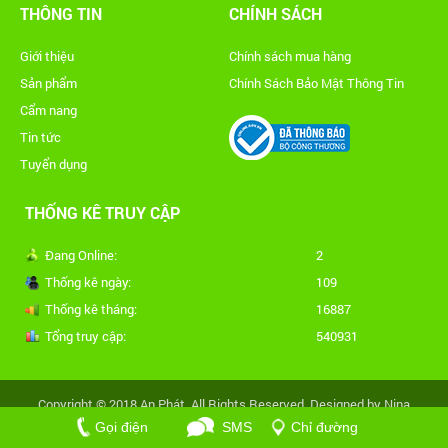
THÔNG TIN
CHÍNH SÁCH
Giới thiệu
Chính sách mua hàng
Sản phẩm
Chính Sách Bảo Mật Thông Tin
Cẩm nang
Tin tức
Tuyển dụng
THỐNG KÊ TRUY CẬP
Đang Online:
2
Thống kê ngày:
109
Thống kê tháng:
16887
Tổng truy cập:
540931
Copyright © 2018 An Phát. All Rights Reserved. Designed by Nina
Gọi điện
SMS
Chỉ đường