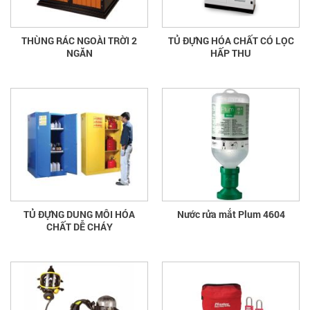
THÙNG RÁC NGOÀI TRỜI 2
TỦ ĐỰNG HÓA CHẤT CÓ LỌC
NGĂN
HẤP THU
TỦ ĐỰNG DUNG MÔI HÓA
Nước rửa mắt Plum 4604
CHẤT DỄ CHÁY