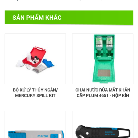
SẢN PHẨM KHÁC
BỘ XỬ LÝ THỦY NGÂN/
CHAI NƯỚC RỬA MẮT KHẨN
MERCURY SPILL KIT
CẤP PLUM 4651 - HỘP KÍN