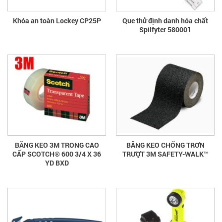
Khóa an toàn Lockey CP25P
Que thử định danh hóa chất
Spilfyter 580001
BĂNG KEO 3M TRONG CAO
BĂNG KEO CHỐNG TRƠN
CẤP SCOTCH® 600 3/4 X 36
TRƯỢT 3M SAFETY-WALK™
YD BXD