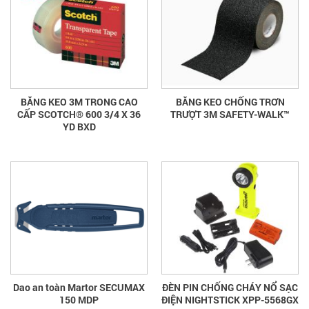
BĂNG KEO 3M TRONG CAO
BĂNG KEO CHỐNG TRƠN
CẤP SCOTCH® 600 3/4 X 36
TRƯỢT 3M SAFETY-WALK™
YD BXD
Dao an toàn Martor SECUMAX
ĐÈN PIN CHỐNG CHÁY NỔ SẠC
150 MDP
ĐIỆN NIGHTSTICK XPP-5568GX