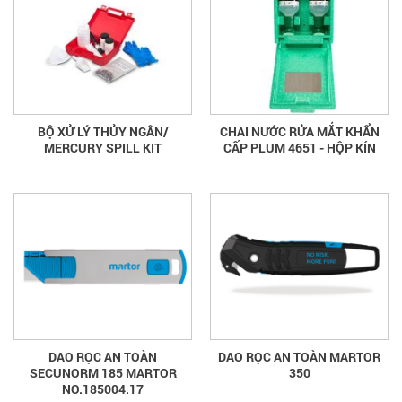
BỘ XỬ LÝ THỦY NGÂN/
CHAI NƯỚC RỬA MẮT KHẨN
MERCURY SPILL KIT
CẤP PLUM 4651 - HỘP KÍN
DAO RỌC AN TOÀN
DAO RỌC AN TOÀN MARTOR
SECUNORM 185 MARTOR
350
NO.185004.17