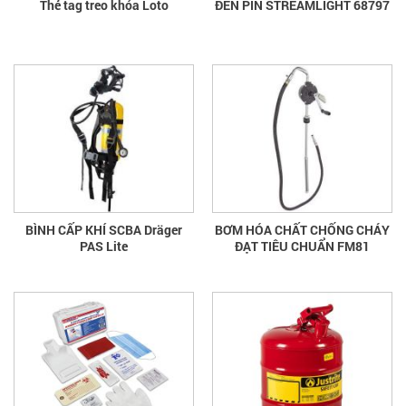
Thẻ tag treo khóa Loto
ĐÈN PIN STREAMLIGHT 68797
BÌNH CẤP KHÍ SCBA Dräger
BƠM HÓA CHẤT CHỐNG CHÁY
PAS Lite
ĐẠT TIÊU CHUẨN FM81