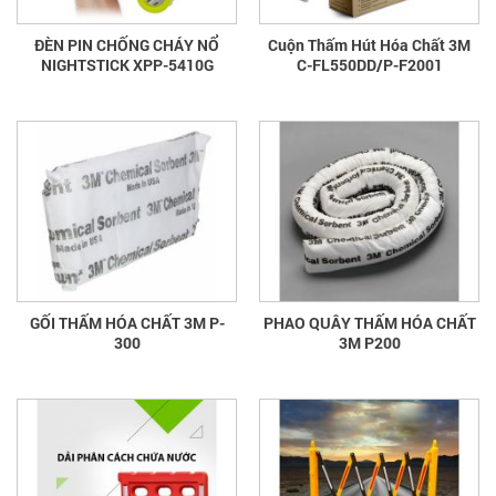
ĐÈN PIN CHỐNG CHÁY NỔ
Cuộn Thấm Hút Hóa Chất 3M
NIGHTSTICK XPP-5410G
C-FL550DD/P-F2001
GỐI THẤM HÓA CHẤT 3M P-
PHAO QUÂY THẤM HÓA CHẤT
300
3M P200