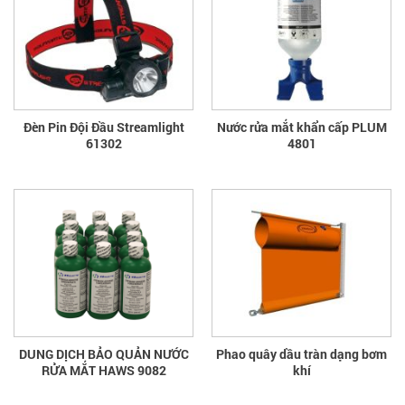
Đèn Pin Đội Đầu Streamlight
Nước rửa mắt khẩn cấp PLUM
61302
4801
DUNG DỊCH BẢO QUẢN NƯỚC
Phao quây dầu tràn dạng bơm
RỬA MẮT HAWS 9082
khí