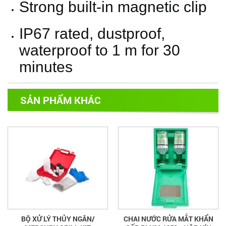
Strong built-in magnetic clip
IP67 rated, dustproof,
waterproof to 1 m for 30
minutes
SẢN PHẨM KHÁC
BỘ XỬ LÝ THỦY NGÂN/
CHAI NƯỚC RỬA MẮT KHẨN