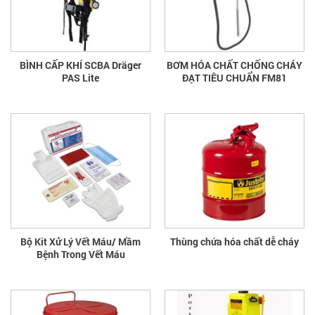
BÌNH CẤP KHÍ SCBA Dräger
BƠM HÓA CHẤT CHỐNG CHÁY
PAS Lite
ĐẠT TIÊU CHUẨN FM81
Bộ Kit Xử Lý Vết Máu/ Mầm
Thùng chứa hóa chất dễ cháy
Bệnh Trong Vết Máu