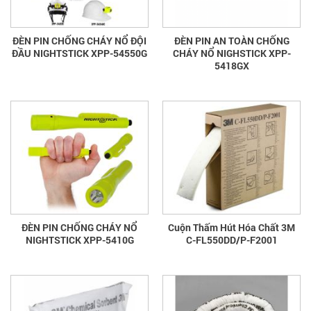
ĐÈN PIN CHỐNG CHÁY NỔ ĐỘI
ĐÈN PIN AN TOÀN CHỐNG
ĐẦU NIGHTSTICK XPP-54550G
CHÁY NỔ NIGHSTICK XPP-
5418GX
ĐÈN PIN CHỐNG CHÁY NỔ
Cuộn Thấm Hút Hóa Chất 3M
NIGHTSTICK XPP-5410G
C-FL550DD/P-F2001