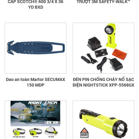
CẤP SCOTCH® 600 3/4 X 36
TRƯỢT 3M SAFETY-WALK™
YD BXD
Dao an toàn Martor SECUMAX
ĐÈN PIN CHỐNG CHÁY NỔ SẠC
150 MDP
ĐIỆN NIGHTSTICK XPP-5568GX