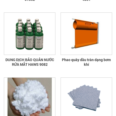
DUNG DỊCH BẢO QUẢN NƯỚC
Phao quây dầu tràn dạng bơm
RỬA MẮT HAWS 9082
khí