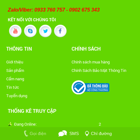
Zalo/Viber: 0933 760 757 - 0902 675 343
KẾT NỐI VỚI CHÚNG TÔI
THÔNG TIN
CHÍNH SÁCH
Giới thiệu
Chính sách mua hàng
Sản phẩm
Chính Sách Bảo Mật Thông Tin
Cẩm nang
Tin tức
Tuyển dụng
THỐNG KÊ TRUY CẬP
Đang Online:
2
Thống kê ngày:
33
Gọi điện
SMS
Chỉ đường