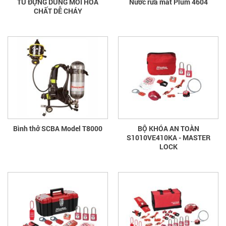
TỦ ĐỰNG DUNG MÔI HÓA
Nước rửa mắt Plum 4604
CHẤT DỄ CHÁY
Bình thở SCBA Model T8000
BỘ KHÓA AN TOÀN
S1010VE410KA - MASTER
LOCK