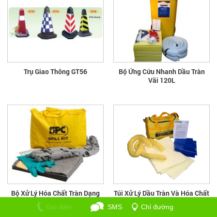
Trụ Giao Thông GT56
Bộ Ứng Cứu Nhanh Dầu Tràn
Vãi 120L
Bộ Xử Lý Hóa Chất Tràn Dạng
Túi Xử Lý Dầu Tràn Và Hóa Chất
Túi
Sức Chứa 30L
Gọi điện
SMS
Chỉ đường