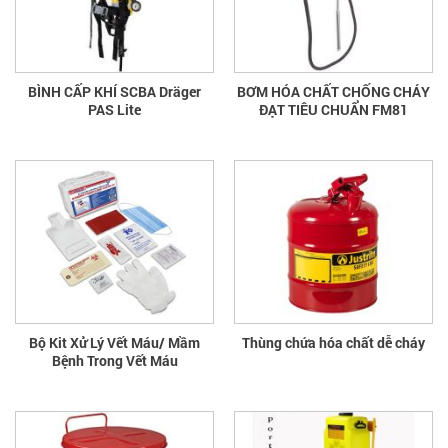
BÌNH CẤP KHÍ SCBA Dräger
BƠM HÓA CHẤT CHỐNG CHÁY
PAS Lite
ĐẠT TIÊU CHUẨN FM81
Bộ Kit Xử Lý Vết Máu/ Mầm
Thùng chứa hóa chất dễ cháy
Bệnh Trong Vết Máu