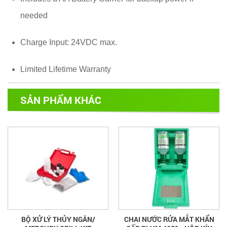
needed
Charge Input: 24VDC max.
Limited Lifetime Warranty
SẢN PHẨM KHÁC
BỘ XỬ LÝ THỦY NGÂN/
CHAI NƯỚC RỬA MẮT KHẨN