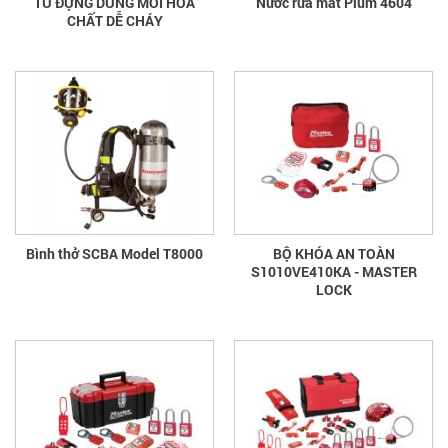
TỦ ĐỰNG DUNG MÔI HÓA
Nước rửa mắt Plum 4604
CHẤT DỄ CHÁY
Bình thở SCBA Model T8000
BỘ KHÓA AN TOÀN
S1010VE410KA - MASTER
LOCK