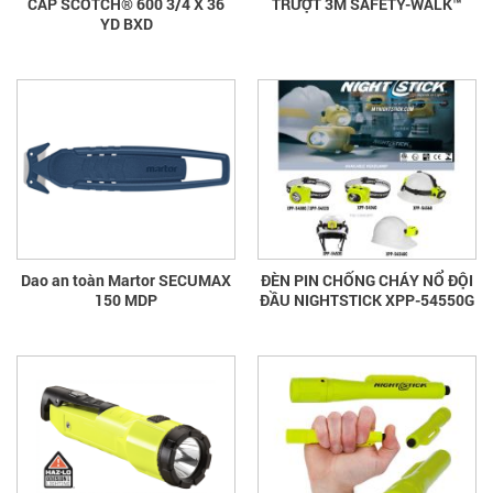
CẤP SCOTCH® 600 3/4 X 36
TRƯỢT 3M SAFETY-WALK™
YD BXD
Dao an toàn Martor SECUMAX
ĐÈN PIN CHỐNG CHÁY NỔ ĐỘI
150 MDP
ĐẦU NIGHTSTICK XPP-54550G