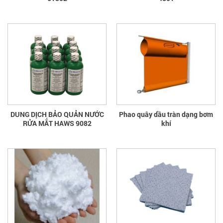
DUNG DỊCH BẢO QUẢN NƯỚC
Phao quây dầu tràn dạng bơm
RỬA MẮT HAWS 9082
khí