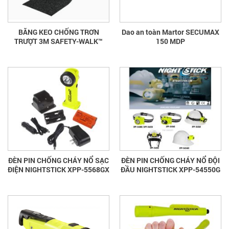
BĂNG KEO CHỐNG TRƠN
Dao an toàn Martor SECUMAX
TRƯỢT 3M SAFETY-WALK™
150 MDP
ĐÈN PIN CHỐNG CHÁY NỔ SẠC
ĐÈN PIN CHỐNG CHÁY NỔ ĐỘI
ĐIỆN NIGHTSTICK XPP-5568GX
ĐẦU NIGHTSTICK XPP-54550G