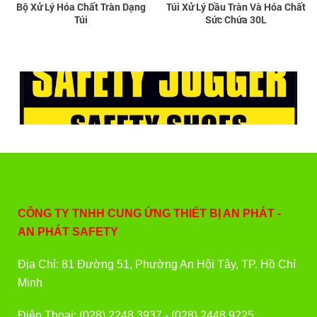
Bộ Xử Lý Hóa Chất Tràn Dạng
Túi Xử Lý Dầu Tràn Và Hóa Chất
Túi
Sức Chứa 30L
CÔNG TY TNHH CUNG ỨNG THIẾT BỊ AN PHÁT -
AN PHÁT SAFETY
Địa Chỉ: 81 Đường 51, Phường An Hội Tây, TP. Hồ Chí
Minh
Điện Thoại: (028) 2248 3937 - (028) 2448 9225