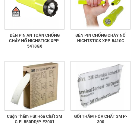
ĐÈN PIN AN TOÀN CHỐNG
ĐÈN PIN CHỐNG CHÁY NỔ
CHÁY NỔ NIGHSTICK XPP-
NIGHTSTICK XPP-5410G
5418GX
Cuộn Thấm Hút Hóa Chất 3M
GỐI THẤM HÓA CHẤT 3M P-
C-FL550DD/P-F2001
300