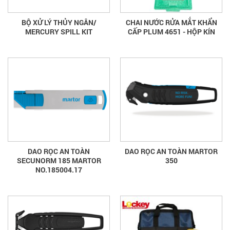
BỘ XỬ LÝ THỦY NGÂN/
CHAI NƯỚC RỬA MẮT KHẨN
MERCURY SPILL KIT
CẤP PLUM 4651 - HỘP KÍN
DAO RỌC AN TOÀN
DAO RỌC AN TOÀN MARTOR
SECUNORM 185 MARTOR
350
NO.185004.17