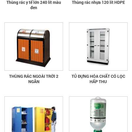
Thùng rác y tế lớn 240 lít màu
Thùng rác nhựa 120 lít HDPE
đen
THÙNG RÁC NGOÀI TRỜI 2
TỦ ĐỰNG HÓA CHẤT CÓ LỌC
NGĂN
HẤP THU