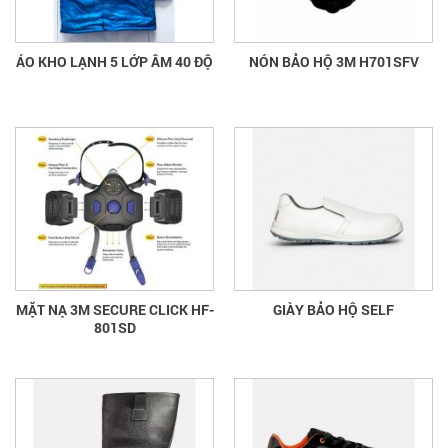
ÁO KHO LẠNH 5 LỚP ÂM 40 ĐỘ
NÓN BẢO HỘ 3M H701SFV
MẶT NẠ 3M SECURE CLICK HF-
GIÀY BẢO HỘ SELF
801SD