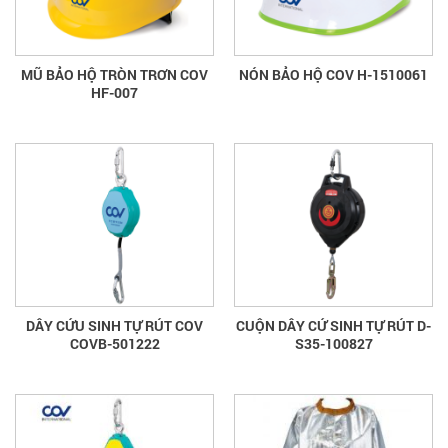
MŨ BẢO HỘ TRÒN TRƠN COV
NÓN BẢO HỘ COV H-1510061
HF-007
DÂY CỨU SINH TỰ RÚT COV
CUỘN DÂY CỨ SINH TỰ RÚT D-
COVB-501222
S35-100827