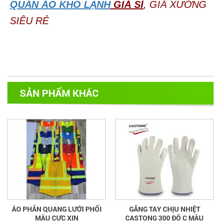
QUẦN ÁO KHO LẠNH
GIÁ SỈ
, GIÁ XƯỞNG
SIÊU RẺ
SẢN PHẨM KHÁC
ÁO PHẢN QUANG LƯỚI PHỐI
GĂNG TAY CHỊU NHIỆT
MÀU CỰC XỊN
CASTONG 300 ĐỘ C MÀU