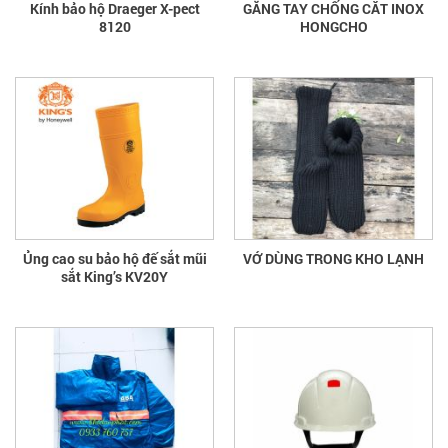
Kính bảo hộ Draeger X-pect
GĂNG TAY CHỐNG CẮT INOX
8120
HONGCHO
Ủng cao su bảo hộ đế sắt mũi
VỚ DÙNG TRONG KHO LẠNH
sắt King’s KV20Y