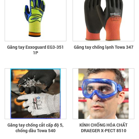
Găng tay Exxoguard EG3-351
Găng tay chống lạnh Towa 347
1P
Găng tay chống cắt cấp độ 5,
KÍNH CHỐNG HÓA CHẤT
chống dầu Towa 540
DRAEGER X-PECT 8510