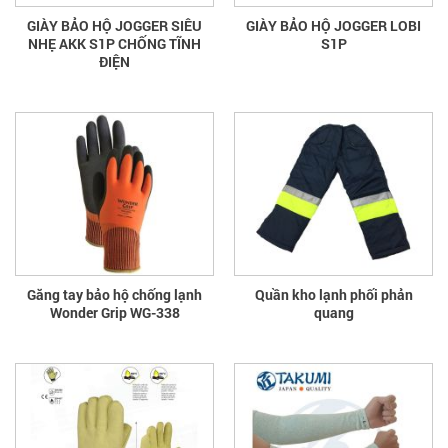
GIÀY BẢO HỘ JOGGER SIÊU
GIÀY BẢO HỘ JOGGER LOBI
NHẸ AKK S1P CHỐNG TĨNH
S1P
ĐIỆN
Găng tay bảo hộ chống lạnh
Quần kho lạnh phối phản
Wonder Grip WG-338
quang