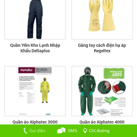
Quần Yếm Kho Lạnh Nhập
Găng tay cách điện hạ áp
Khẩu Deltaplus
Regeltex
Quần áo Alphatec 3000
Quần áo Alphatec 4000
Gọi điện
SMS
Chỉ đường