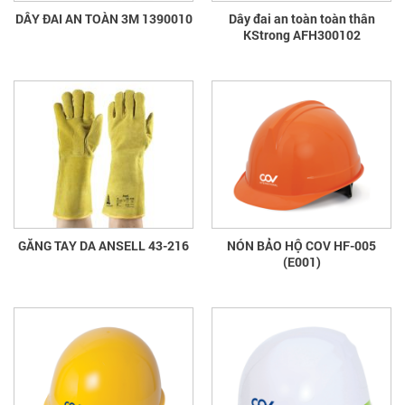
DÂY ĐAI AN TOÀN 3M 1390010
Dây đai an toàn toàn thân
KStrong AFH300102
GĂNG TAY DA ANSELL 43-216
NÓN BẢO HỘ COV HF-005
(E001)