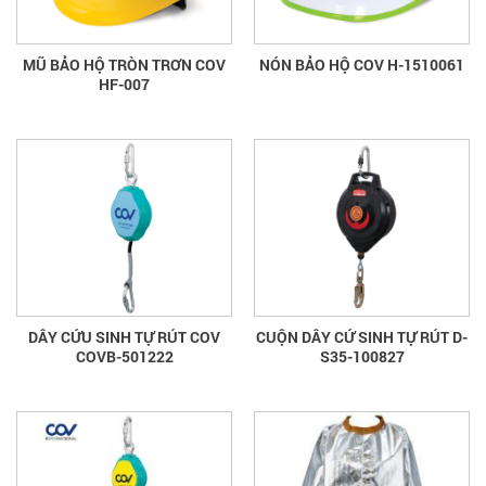
MŨ BẢO HỘ TRÒN TRƠN COV
NÓN BẢO HỘ COV H-1510061
HF-007
DÂY CỨU SINH TỰ RÚT COV
CUỘN DÂY CỨ SINH TỰ RÚT D-
COVB-501222
S35-100827