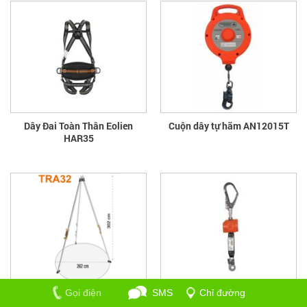
Dây Đai Toàn Thân Eolien
Cuộn dây tự hãm AN12015T
HAR35
Gọi điện
SMS
Chỉ đường
Bộ cứu nạn trong không gian
Dây chống sốc Minibloc AN102