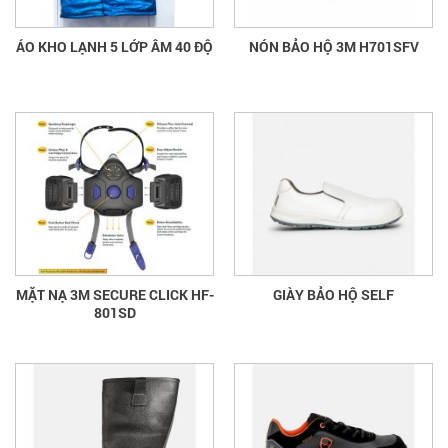
ÁO KHO LẠNH 5 LỚP ÂM 40 ĐỘ
NÓN BẢO HỘ 3M H701SFV
MẶT NẠ 3M SECURE CLICK HF-
GIÀY BẢO HỘ SELF
801SD