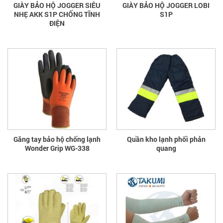
GIÀY BẢO HỘ JOGGER SIÊU
GIÀY BẢO HỘ JOGGER LOBI
NHẸ AKK S1P CHỐNG TĨNH
S1P
ĐIỆN
Găng tay bảo hộ chống lạnh
Quần kho lạnh phối phản
Wonder Grip WG-338
quang