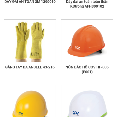
DÂY ĐAI AN TOÀN 3M 1390010
Dây đai an toàn toàn thân
KStrong AFH300102
GĂNG TAY DA ANSELL 43-216
NÓN BẢO HỘ COV HF-005
(E001)