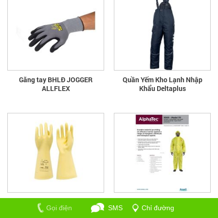
Găng tay BHLĐ JOGGER
Quần Yếm Kho Lạnh Nhập
ALLFLEX
Khẩu Deltaplus
Găng tay cách điện hạ áp
Quần áo Alphatec 3000
Gọi điện
SMS
Chỉ đường
Regeltex