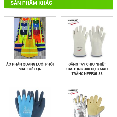
SẢN PHẨM KHÁC
ÁO PHẢN QUANG LƯỚI PHỐI
GĂNG TAY CHỊU NHIỆT
MÀU CỰC XỊN
CASTONG 300 ĐỘ C MÀU
TRẮNG NFFF35-33