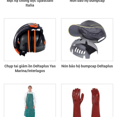
Mặt nạ chống độc Spasciani
Nón bảo hộ bumpcap
Italia
Chụp tai giảm ồn Deltaplus Yas
Nón bảo hộ bumpcap Deltaplus
Marina/Interlagos