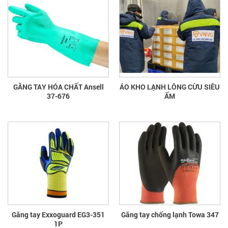
GĂNG TAY HÓA CHẤT Ansell
ÁO KHO LẠNH LÔNG CỪU SIÊU
37-676
ẤM
Găng tay Exxoguard EG3-351
Găng tay chống lạnh Towa 347
1P