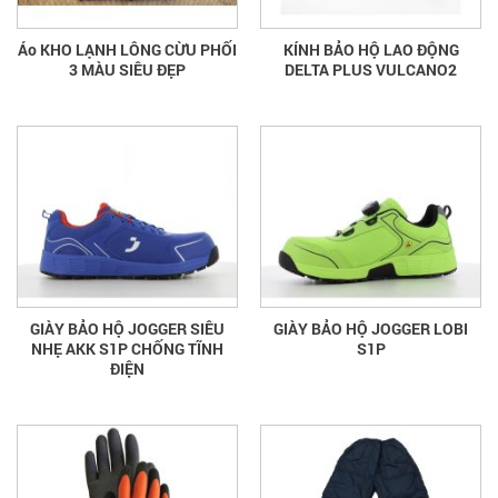
Áo KHO LẠNH LÔNG CỪU PHỐI
KÍNH BẢO HỘ LAO ĐỘNG
3 MÀU SIÊU ĐẸP
DELTA PLUS VULCANO2
GIÀY BẢO HỘ JOGGER SIÊU
GIÀY BẢO HỘ JOGGER LOBI
NHẸ AKK S1P CHỐNG TĨNH
S1P
ĐIỆN