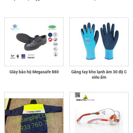
GIày bảo hộ Megasafe 880
Găng tay kho lạnh âm 30 độ C
siêu ấm