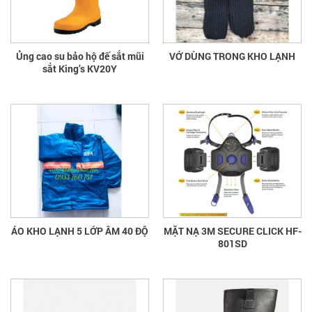
Ủng cao su bảo hộ đế sắt mũi
VỚ DÙNG TRONG KHO LẠNH
sắt King’s KV20Y
ÁO KHO LẠNH 5 LỚP ÂM 40 ĐỘ
MẶT NẠ 3M SECURE CLICK HF-
801SD