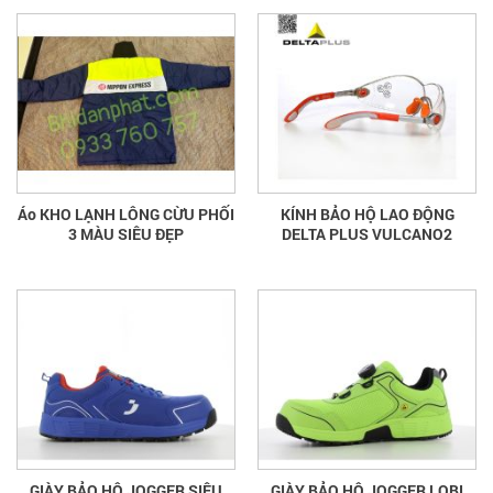
Áo KHO LẠNH LÔNG CỪU PHỐI
KÍNH BẢO HỘ LAO ĐỘNG
3 MÀU SIÊU ĐẸP
DELTA PLUS VULCANO2
GIÀY BẢO HỘ JOGGER SIÊU
GIÀY BẢO HỘ JOGGER LOBI