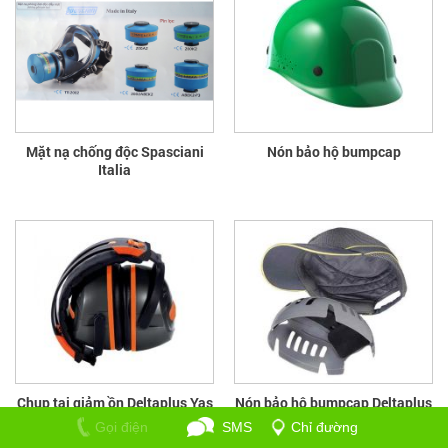
Mặt nạ chống độc Spasciani
Nón bảo hộ bumpcap
Italia
Chụp tai giảm ồn Deltaplus Yas
Nón bảo hộ bumpcap Deltaplus
Marina/Interlagos
Gọi điện
SMS
Chỉ đường