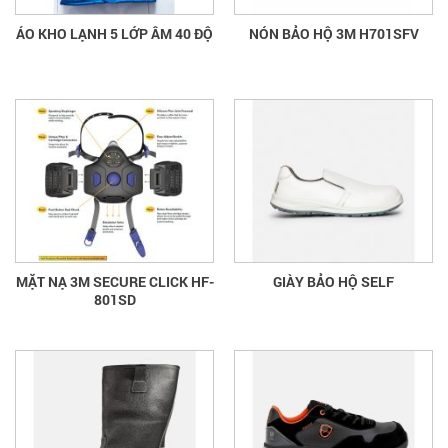
ÁO KHO LẠNH 5 LỚP ÂM 40 ĐỘ
NÓN BẢO HỘ 3M H701SFV
MẶT NẠ 3M SECURE CLICK HF-
GIÀY BẢO HỘ SELF
801SD