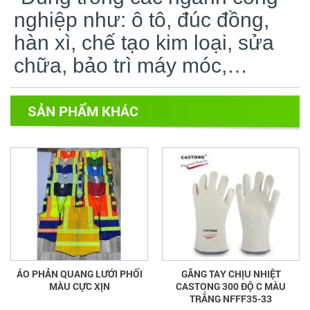
nghiệp như: ô tô, đúc đồng,
hàn xì, chế tạo kim loại, sửa
chữa, bảo trì máy móc,…
SẢN PHẨM KHÁC
ÁO PHẢN QUANG LƯỚI PHỐI
GĂNG TAY CHỊU NHIỆT
MÀU CỰC XỊN
CASTONG 300 ĐỘ C MÀU
TRẮNG NFFF35-33