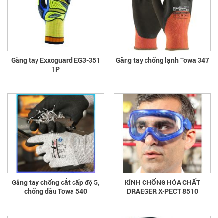
Găng tay Exxoguard EG3-351
Găng tay chống lạnh Towa 347
1P
Găng tay chống cắt cấp độ 5,
KÍNH CHỐNG HÓA CHẤT
chống dầu Towa 540
DRAEGER X-PECT 8510