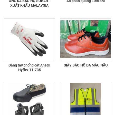
ỦNG DA BẢO HỘ SOBAR -
Áo phản quang Lưới 3M
XUẤT KHẨU MALAYSIA
Găng tay chống cắt Ansell
GIÀY BẢO HỘ DA MÀU NÂU
Hyflex 11-735