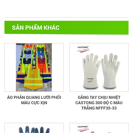
SẢN PHẨM KHÁC
ÁO PHẢN QUANG LƯỚI PHỐI
GĂNG TAY CHỊU NHIỆT
MÀU CỰC XỊN
CASTONG 300 ĐỘ C MÀU
TRẮNG NFFF35-33