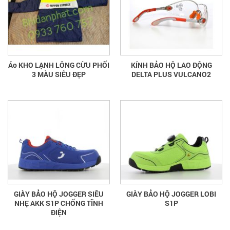
Áo KHO LẠNH LÔNG CỪU PHỐI
KÍNH BẢO HỘ LAO ĐỘNG
3 MÀU SIÊU ĐẸP
DELTA PLUS VULCANO2
GIÀY BẢO HỘ JOGGER SIÊU
GIÀY BẢO HỘ JOGGER LOBI
NHẸ AKK S1P CHỐNG TĨNH
S1P
ĐIỆN