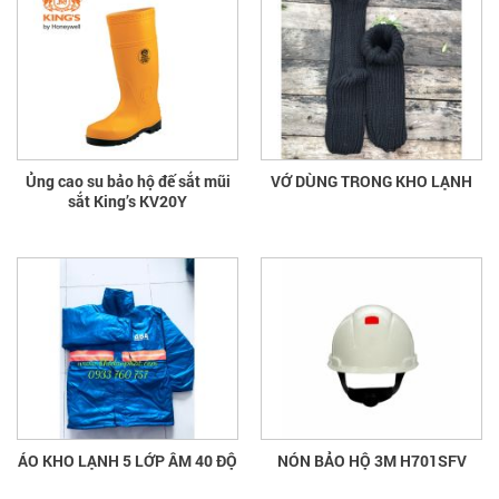
Ủng cao su bảo hộ đế sắt mũi
VỚ DÙNG TRONG KHO LẠNH
sắt King’s KV20Y
ÁO KHO LẠNH 5 LỚP ÂM 40 ĐỘ
NÓN BẢO HỘ 3M H701SFV