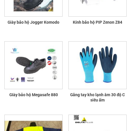
Giày bảo hộ Jogger Komodo
Kính bảo hộ PIP Zenon Z84
GIày bảo hộ Megasafe 880
Găng tay kho lạnh âm 30 độ C
siêu ấm