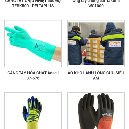
GANG TAY CHỊU NHIỆT 500 ĐỘ
Ống tay chống cắt Takumi
TERK500 - DELTAPLUS
WG1000
GĂNG TAY HÓA CHẤT Ansell
ÁO KHO LẠNH LÔNG CỪU SIÊU
37-676
ẤM