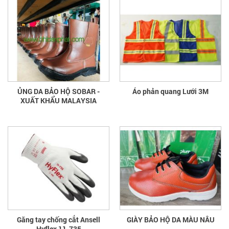
ỦNG DA BẢO HỘ SOBAR -
Áo phản quang Lưới 3M
XUẤT KHẨU MALAYSIA
Găng tay chống cắt Ansell
GIÀY BẢO HỘ DA MÀU NÂU
Hyflex 11-735