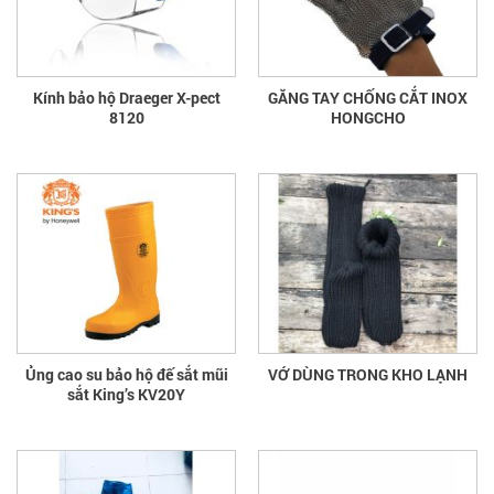
Kính bảo hộ Draeger X-pect
GĂNG TAY CHỐNG CẮT INOX
8120
HONGCHO
Ủng cao su bảo hộ đế sắt mũi
VỚ DÙNG TRONG KHO LẠNH
sắt King’s KV20Y