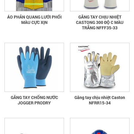
ÁO PHẢN QUANG LƯỚI PHỐI
GĂNG TAY CHỊU NHIỆT
MÀU CỰC XỊN
CASTONG 300 ĐỘ C MÀU
TRẮNG NFFF35-33
GĂNG TAY CHỐNG NƯỚC
Găng tay chịu nhiệt Caston
JOGGER PRODRY
NFRR15-34