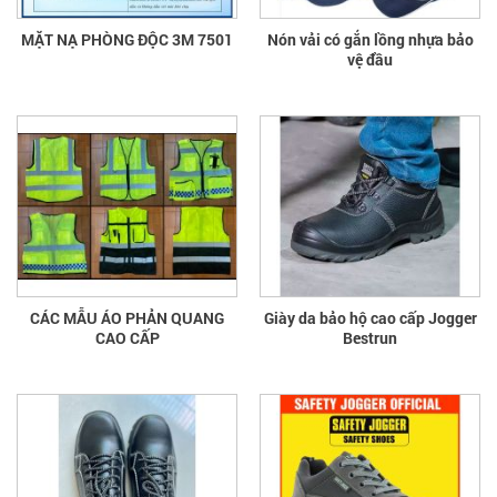
MẶT NẠ PHÒNG ĐỘC 3M 7501
Nón vải có gắn lồng nhựa bảo
vệ đầu
CÁC MẪU ÁO PHẢN QUANG
Giày da bảo hộ cao cấp Jogger
CAO CẤP
Bestrun