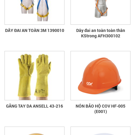
DÂY ĐAI AN TOÀN 3M 1390010
Dây đai an toàn toàn thân
KStrong AFH300102
GĂNG TAY DA ANSELL 43-216
NÓN BẢO HỘ COV HF-005
(E001)