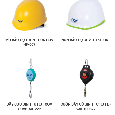
MŨ BẢO HỘ TRÒN TRƠN COV
NÓN BẢO HỘ COV H-1510061
HF-007
DÂY CỨU SINH TỰ RÚT COV
CUỘN DÂY CỨ SINH TỰ RÚT D-
COVB-501222
S35-100827