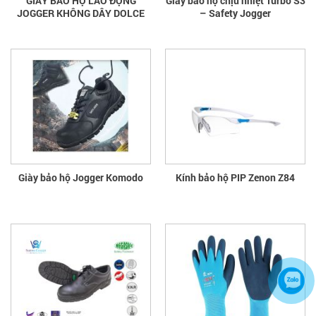
GIÀY BẢO HỘ LAO ĐỘNG
Giày bảo hộ chịu nhiệt Turbo S3
JOGGER KHÔNG DÂY DOLCE
– Safety Jogger
Giày bảo hộ Jogger Komodo
Kính bảo hộ PIP Zenon Z84