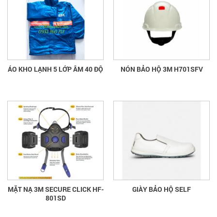
ÁO KHO LẠNH 5 LỚP ÂM 40 ĐỘ
NÓN BẢO HỘ 3M H701SFV
MẶT NẠ 3M SECURE CLICK HF-
GIÀY BẢO HỘ SELF
801SD