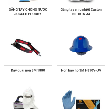
GĂNG TAY CHỐNG NƯỚC
Găng tay chịu nhiệt Caston
JOGGER PRODRY
NFRR15-34
Dây quai nón 3M 1990
Nón bảo hộ 3M H810V-UV