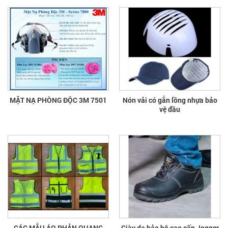
MẶT NẠ PHÒNG ĐỘC 3M 7501
Nón vải có gắn lồng nhựa bảo
vệ đầu
CÁC MẪU ÁO PHẢN QUANG
Giày da bảo hộ cao cấp Jogger