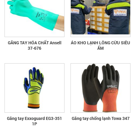
GĂNG TAY HÓA CHẤT Ansell
ÁO KHO LẠNH LÔNG CỪU SIÊU
37-676
ẤM
Găng tay Exxoguard EG3-351
Găng tay chống lạnh Towa 347
1P