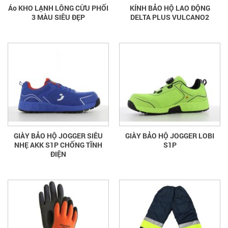
Áo KHO LẠNH LÔNG CỪU PHỐI
KÍNH BẢO HỘ LAO ĐỘNG
3 MÀU SIÊU ĐẸP
DELTA PLUS VULCANO2
GIÀY BẢO HỘ JOGGER SIÊU
GIÀY BẢO HỘ JOGGER LOBI
NHẸ AKK S1P CHỐNG TĨNH
S1P
ĐIỆN