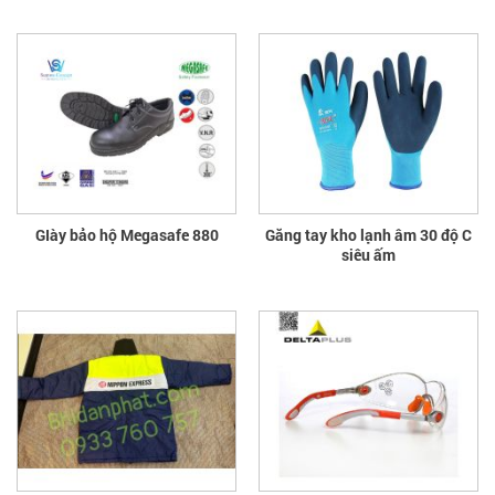
GIày bảo hộ Megasafe 880
Găng tay kho lạnh âm 30 độ C
siêu ấm