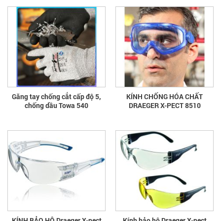
Găng tay chống cắt cấp độ 5,
KÍNH CHỐNG HÓA CHẤT
chống dầu Towa 540
DRAEGER X-PECT 8510
KÍNH BẢO HỘ Draeger X-pect
Kính bảo hộ Draeger X-pect