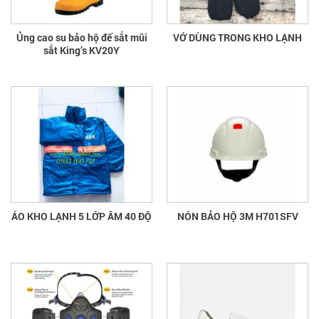
Ủng cao su bảo hộ đế sắt mũi
VỚ DÙNG TRONG KHO LẠNH
sắt King’s KV20Y
ÁO KHO LẠNH 5 LỚP ÂM 40 ĐỘ
NÓN BẢO HỘ 3M H701SFV