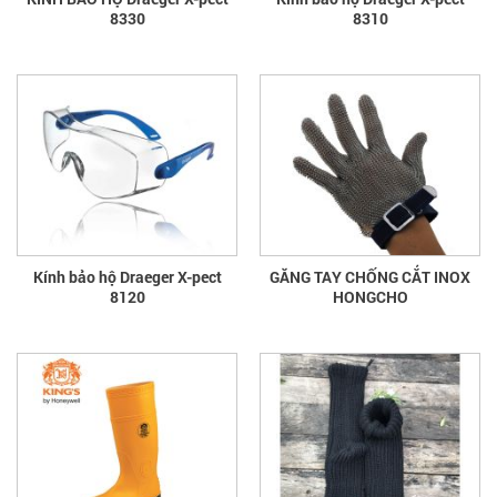
8330
8310
Kính bảo hộ Draeger X-pect
GĂNG TAY CHỐNG CẮT INOX
8120
HONGCHO