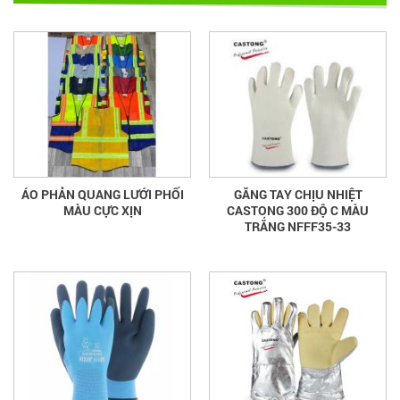
ÁO PHẢN QUANG LƯỚI PHỐI
GĂNG TAY CHỊU NHIỆT
MÀU CỰC XỊN
CASTONG 300 ĐỘ C MÀU
TRẮNG NFFF35-33