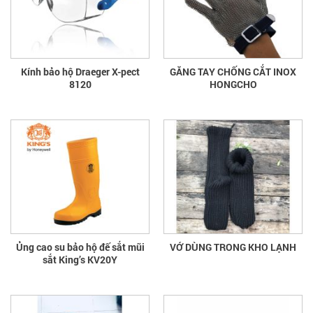
Kính bảo hộ Draeger X-pect
GĂNG TAY CHỐNG CẮT INOX
8120
HONGCHO
Ủng cao su bảo hộ đế sắt mũi
VỚ DÙNG TRONG KHO LẠNH
sắt King’s KV20Y