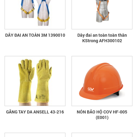
DÂY ĐAI AN TOÀN 3M 1390010
Dây đai an toàn toàn thân
KStrong AFH300102
GĂNG TAY DA ANSELL 43-216
NÓN BẢO HỘ COV HF-005
(E001)