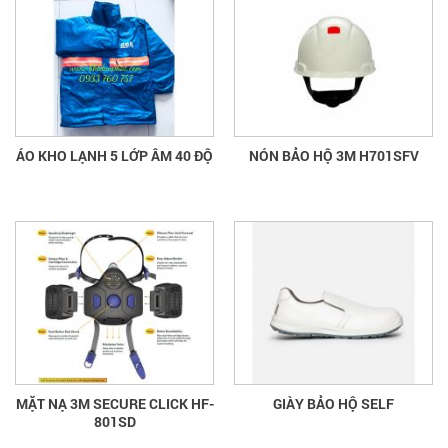
ÁO KHO LẠNH 5 LỚP ÂM 40 ĐỘ
NÓN BẢO HỘ 3M H701SFV
MẶT NẠ 3M SECURE CLICK HF-
GIÀY BẢO HỘ SELF
801SD