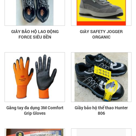
GIÀY BẢO HỘ LAO ĐỘNG
GIÀY SAFETY JOGGER
FORCE SIÊU BỀN
ORGANIC
Găng tay đa dụng 3M Comfort
Giầy bảo hộ thể thao Hunter
Grip Gloves
806