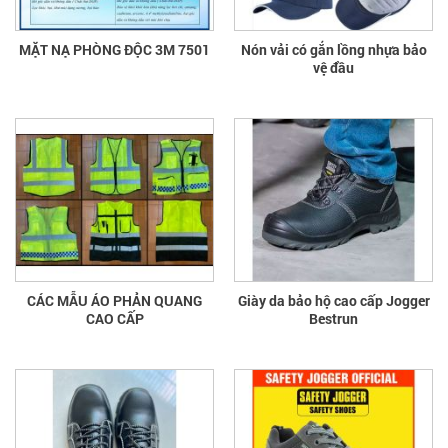
MẶT NẠ PHÒNG ĐỘC 3M 7501
Nón vải có gắn lồng nhựa bảo
vệ đầu
CÁC MẪU ÁO PHẢN QUANG
Giày da bảo hộ cao cấp Jogger
CAO CẤP
Bestrun