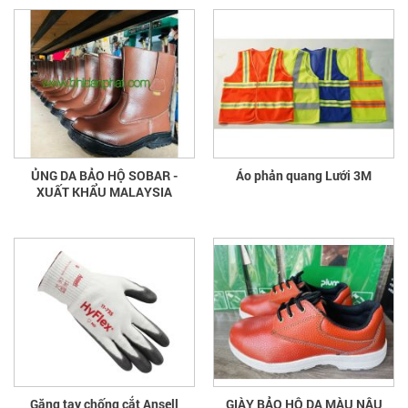
ỦNG DA BẢO HỘ SOBAR -
Áo phản quang Lưới 3M
XUẤT KHẨU MALAYSIA
Găng tay chống cắt Ansell
GIÀY BẢO HỘ DA MÀU NÂU