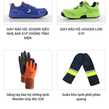
GIÀY BẢO HỘ JOGGER SIÊU
GIÀY BẢO HỘ JOGGER LOBI
NHẸ AKK S1P CHỐNG TĨNH
S1P
ĐIỆN
Găng tay bảo hộ chống lạnh
Quần kho lạnh phối phản
Wonder Grip WG-338
quang