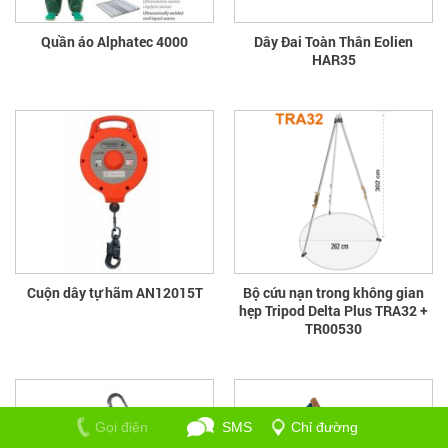
Quần áo Alphatec 4000
Dây Đai Toàn Thân Eolien
HAR35
Cuộn dây tự hãm AN12015T
Bộ cứu nạn trong không gian
hẹp Tripod Delta Plus TRA32 +
TR00530
Gọi điện
SMS
Chỉ đường