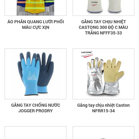
ÁO PHẢN QUANG LƯỚI PHỐI
GĂNG TAY CHỊU NHIỆT
MÀU CỰC XỊN
CASTONG 300 ĐỘ C MÀU
TRẮNG NFFF35-33
GĂNG TAY CHỐNG NƯỚC
Găng tay chịu nhiệt Caston
JOGGER PRODRY
NFRR15-34