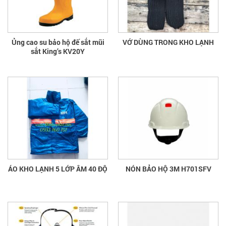
Ủng cao su bảo hộ đế sắt mũi
VỚ DÙNG TRONG KHO LẠNH
sắt King’s KV20Y
ÁO KHO LẠNH 5 LỚP ÂM 40 ĐỘ
NÓN BẢO HỘ 3M H701SFV