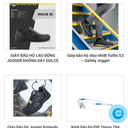
GIÀY BẢO HỘ LAO ĐỘNG
Giày bảo hộ chịu nhiệt Turbo S3
JOGGER KHÔNG DÂY DOLCE
– Safety Jogger
Giày bảo hộ Jogger Komodo
Kính bảo hộ PIP Zenon Z84