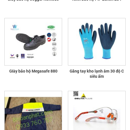
GIày bảo hộ Megasafe 880
Găng tay kho lạnh âm 30 độ C
siêu ấm