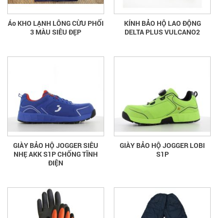
Áo KHO LẠNH LÔNG CỪU PHỐI
KÍNH BẢO HỘ LAO ĐỘNG
3 MÀU SIÊU ĐẸP
DELTA PLUS VULCANO2
GIÀY BẢO HỘ JOGGER SIÊU
GIÀY BẢO HỘ JOGGER LOBI
NHẸ AKK S1P CHỐNG TĨNH
S1P
ĐIỆN