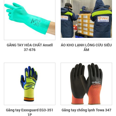
GĂNG TAY HÓA CHẤT Ansell
ÁO KHO LẠNH LÔNG CỪU SIÊU
37-676
ẤM
Găng tay Exxoguard EG3-351
Găng tay chống lạnh Towa 347
1P