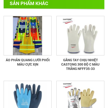
SẢN PHẨM KHÁC
ÁO PHẢN QUANG LƯỚI PHỐI
GĂNG TAY CHỊU NHIỆT
MÀU CỰC XỊN
CASTONG 300 ĐỘ C MÀU
TRẮNG NFFF35-33