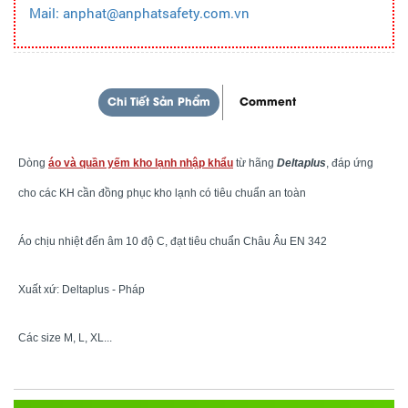
Mail: anphat@anphatsafety.com.vn
Chi Tiết Sản Phẩm
Comment
Dòng
áo và quần yếm kho lạnh nhập khẩu
từ hãng
Deltaplus
, đáp ứng
cho các KH cần đồng phục kho lạnh có tiêu chuẩn an toàn
Áo chịu nhiệt đến âm 10 độ C, đạt tiêu chuẩn Châu Âu EN 342
Xuất xứ: Deltaplus - Pháp
Các size M, L, XL...