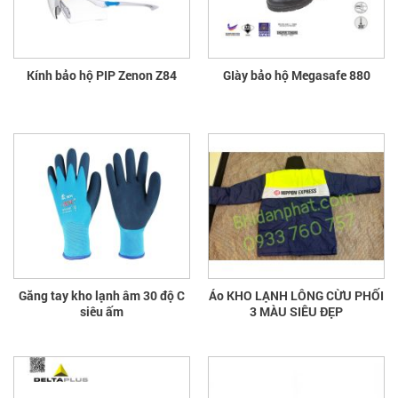
Kính bảo hộ PIP Zenon Z84
GIày bảo hộ Megasafe 880
Găng tay kho lạnh âm 30 độ C
Áo KHO LẠNH LÔNG CỪU PHỐI
siêu ấm
3 MÀU SIÊU ĐẸP