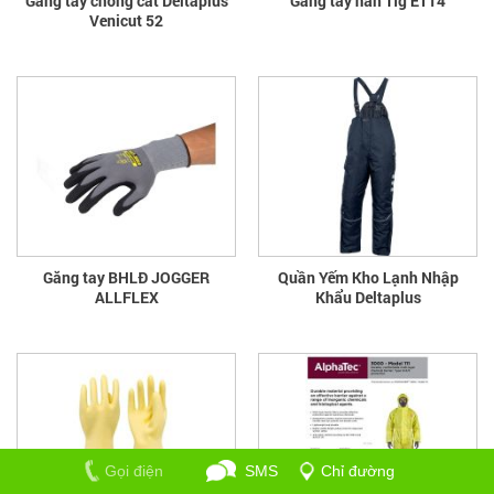
Găng tay chống cắt Deltaplus
Găng tay hàn Tig ET14
Venicut 52
Găng tay BHLĐ JOGGER
Quần Yếm Kho Lạnh Nhập
ALLFLEX
Khẩu Deltaplus
Gọi điện
SMS
Chỉ đường