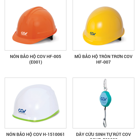
NÓN BẢO HỘ COV HF-005
MŨ BẢO HỘ TRÒN TRƠN COV
(E001)
HF-007
NÓN BẢO HỘ COV H-1510061
DÂY CỨU SINH TỰ RÚT COV