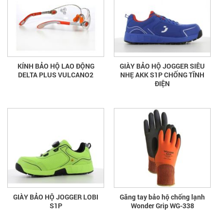
KÍNH BẢO HỘ LAO ĐỘNG
GIÀY BẢO HỘ JOGGER SIÊU
DELTA PLUS VULCANO2
NHẸ AKK S1P CHỐNG TĨNH
ĐIỆN
GIÀY BẢO HỘ JOGGER LOBI
Găng tay bảo hộ chống lạnh
S1P
Wonder Grip WG-338