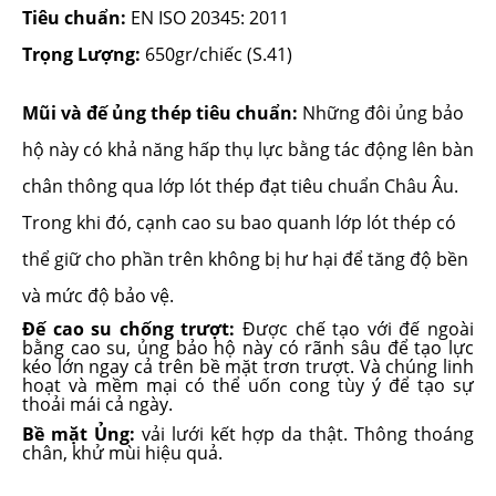
Tiêu chuẩn:
EN ISO 20345: 2011
Trọng Lượng:
650gr/chiếc (S.41)
Mũi và đế ủng thép tiêu chuẩn:
Những đôi ủng bảo
hộ này có khả năng hấp thụ lực bằng tác động lên bàn
chân thông qua lớp lót thép đạt tiêu chuẩn Châu Âu.
Trong khi đó, cạnh cao su bao quanh lớp lót thép có
thể giữ cho phần trên không bị hư hại để tăng độ bền
và mức độ bảo vệ.
Đế cao su chống trượt:
Được chế tạo với đế ngoài
bằng cao su, ủng bảo hộ này có rãnh sâu để tạo lực
kéo lớn ngay cả trên bề mặt trơn trượt. Và chúng linh
hoạt và mềm mại có thể uốn cong tùy ý để tạo sự
thoải mái cả ngày.
Bề mặt Ủng:
vải lưới kết hợp da thật. Thông thoáng
chân, khử mùi hiệu quả.