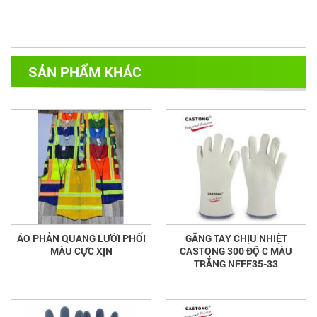
SẢN PHẨM KHÁC
ÁO PHẢN QUANG LƯỚI PHỐI
GĂNG TAY CHỊU NHIỆT
MÀU CỰC XỊN
CASTONG 300 ĐỘ C MÀU
TRẮNG NFFF35-33