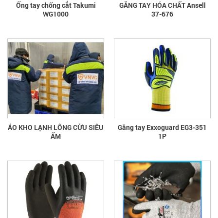
Ống tay chống cắt Takumi
GĂNG TAY HÓA CHẤT Ansell
WG1000
37-676
ÁO KHO LẠNH LÔNG CỪU SIÊU
Găng tay Exxoguard EG3-351
ẤM
1P