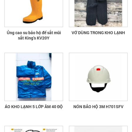
Ủng cao su bảo hộ đế sắt mũi
VỚ DÙNG TRONG KHO LẠNH
sắt King’s KV20Y
ÁO KHO LẠNH 5 LỚP ÂM 40 ĐỘ
NÓN BẢO HỘ 3M H701SFV