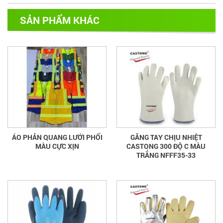
SẢN PHẨM KHÁC
ÁO PHẢN QUANG LƯỚI PHỐI
GĂNG TAY CHỊU NHIỆT
MÀU CỰC XỊN
CASTONG 300 ĐỘ C MÀU
TRẮNG NFFF35-33