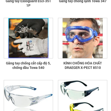
Găng tay Exxoguard EG3-351
Găng tay chống lạnh Towa 347
1P
Găng tay chống cắt cấp độ 5,
KÍNH CHỐNG HÓA CHẤT
chống dầu Towa 540
DRAEGER X-PECT 8510