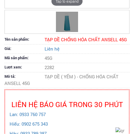
Tap to expand
Tên sản phẩm:
TẠP DỀ CHỐNG HÓA CHẤT ANSELL 45G
Giá:
Liên hệ
Mã sản phẩm:
45G
Lượt xem:
2282
Mô tả:
TẠP DỀ ( YẾM ) - CHỐNG HÓA CHẤT
ANSELL 45G
LIÊN HỆ BÁO GIÁ TRONG 30 PHÚT
Lan: 0933 760 757
Hiếu: 0902 675 343
Hậu: 0933 789 387