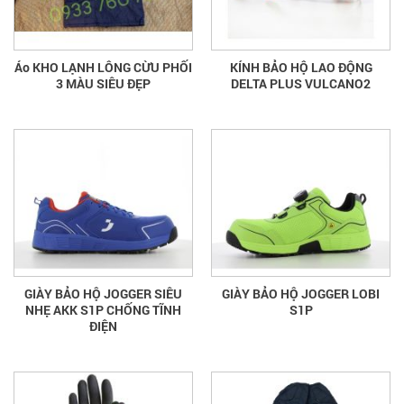
Áo KHO LẠNH LÔNG CỪU PHỐI
KÍNH BẢO HỘ LAO ĐỘNG
3 MÀU SIÊU ĐẸP
DELTA PLUS VULCANO2
GIÀY BẢO HỘ JOGGER SIÊU
GIÀY BẢO HỘ JOGGER LOBI
NHẸ AKK S1P CHỐNG TĨNH
S1P
ĐIỆN