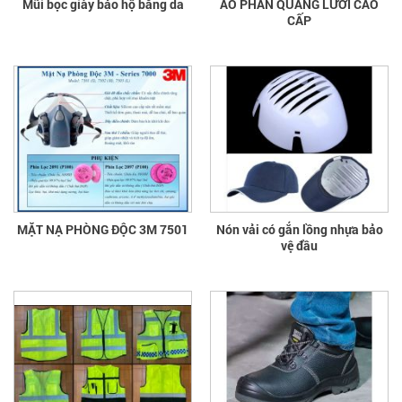
Mũi bọc giày bảo hộ bằng da
ÁO PHẢN QUANG LƯỚI CAO
CẤP
MẶT NẠ PHÒNG ĐỘC 3M 7501
Nón vải có gắn lồng nhựa bảo
vệ đầu