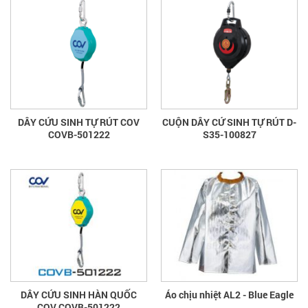
DÂY CỨU SINH TỰ RÚT COV
CUỘN DÂY CỨ SINH TỰ RÚT D-
COVB-501222
S35-100827
DÂY CỨU SINH HÀN QUỐC
Áo chịu nhiệt AL2 - Blue Eagle
COV COVB-501222