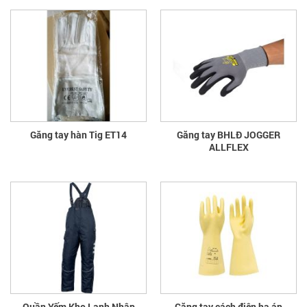
Găng tay hàn Tig ET14
Găng tay BHLĐ JOGGER
ALLFLEX
Quần Yếm Kho Lạnh Nhập
Găng tay cách điện hạ áp