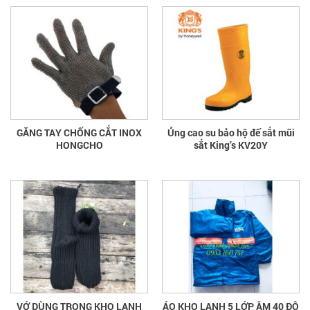
GĂNG TAY CHỐNG CẮT INOX
Ủng cao su bảo hộ đế sắt mũi
HONGCHO
sắt King’s KV20Y
VỚ DÙNG TRONG KHO LẠNH
ÁO KHO LẠNH 5 LỚP ÂM 40 ĐỘ