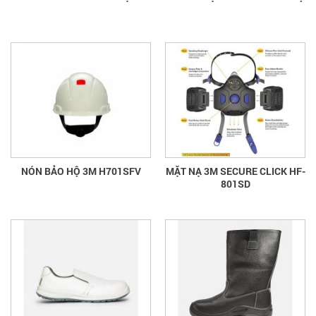
NÓN BẢO HỘ 3M H701SFV
MẶT NẠ 3M SECURE CLICK HF-
801SD