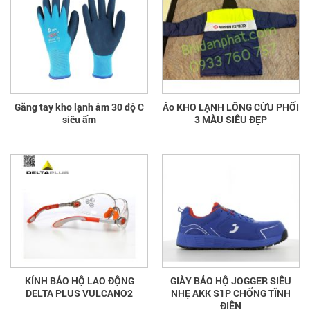
Găng tay kho lạnh âm 30 độ C
Áo KHO LẠNH LÔNG CỪU PHỐI
siêu ấm
3 MÀU SIÊU ĐẸP
KÍNH BẢO HỘ LAO ĐỘNG
GIÀY BẢO HỘ JOGGER SIÊU
DELTA PLUS VULCANO2
NHẸ AKK S1P CHỐNG TĨNH
ĐIỆN