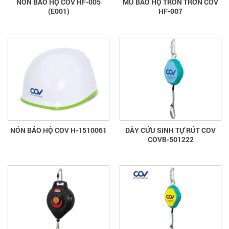
NÓN BẢO HỘ COV HF-005
MŨ BẢO HỘ TRÒN TRƠN COV
(E001)
HF-007
NÓN BẢO HỘ COV H-1510061
DÂY CỨU SINH TỰ RÚT COV
COVB-501222