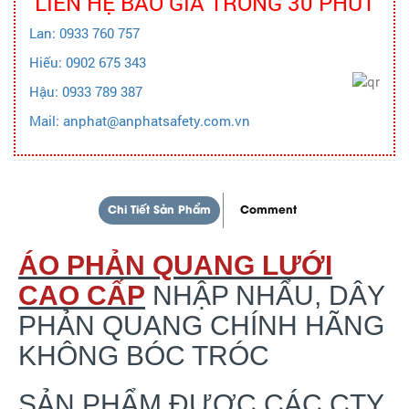
LIÊN HỆ BÁO GIÁ TRONG 30 PHÚT
Lan: 0933 760 757
Hiếu: 0902 675 343
Hậu: 0933 789 387
Mail: anphat@anphatsafety.com.vn
Chi Tiết Sản Phẩm
Comment
ÁO PHẢN QUANG LƯỚI
CAO CẤP
NHẬP NHẨU, DÂY
PHẢN QUANG CHÍNH HÃNG
KHÔNG BÓC TRÓC
SẢN PHẨM ĐƯỢC CÁC CTY