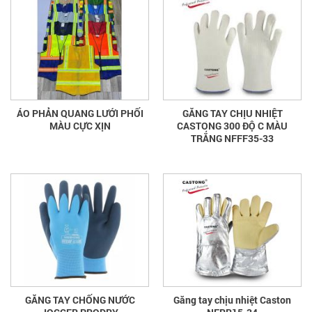
ÁO PHẢN QUANG LƯỚI PHỐI
GĂNG TAY CHỊU NHIỆT
MÀU CỰC XỊN
CASTONG 300 ĐỘ C MÀU
TRẮNG NFFF35-33
GĂNG TAY CHỐNG NƯỚC
Găng tay chịu nhiệt Caston