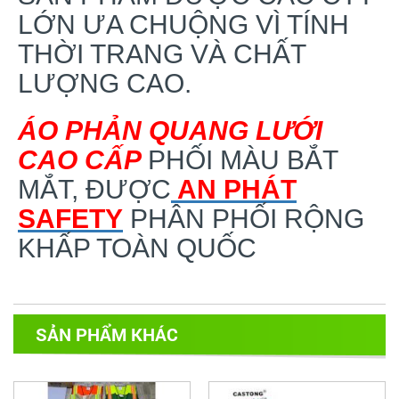
LỚN ƯA CHUỘNG VÌ TÍNH
THỜI TRANG VÀ CHẤT
LƯỢNG CAO.
ÁO PHẢN QUANG LƯỚI
CAO CẤP
PHỐI MÀU BẮT
MẮT, ĐƯỢC
AN PHÁT
SAFETY
PHÂN PHỐI RỘNG
KHẤP TOÀN QUỐC
SẢN PHẨM KHÁC