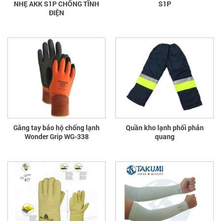
NHẸ AKK S1P CHỐNG TĨNH
S1P
ĐIỆN
Găng tay bảo hộ chống lạnh
Quần kho lạnh phối phản
Wonder Grip WG-338
quang