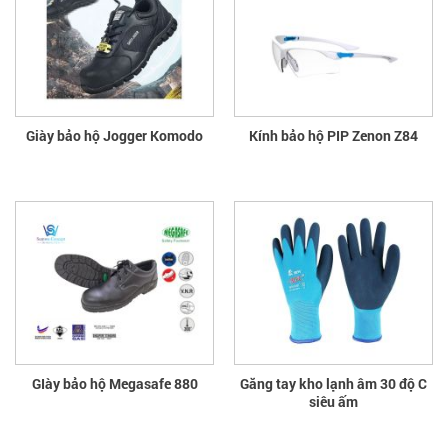
Giày bảo hộ Jogger Komodo
Kính bảo hộ PIP Zenon Z84
GIày bảo hộ Megasafe 880
Găng tay kho lạnh âm 30 độ C
siêu ấm