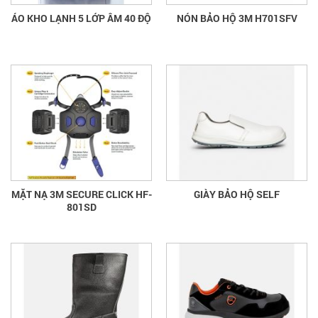
ÁO KHO LẠNH 5 LỚP ÂM 40 ĐỘ
NÓN BẢO HỘ 3M H701SFV
MẶT NẠ 3M SECURE CLICK HF-
GIÀY BẢO HỘ SELF
801SD