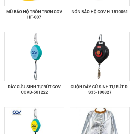
MŨ BẢO HỘ TRÒN TRƠN COV
NÓN BẢO HỘ COV H-1510061
HF-007
DÂY CỨU SINH TỰ RÚT COV
CUỘN DÂY CỨ SINH TỰ RÚT D-
COVB-501222
S35-100827