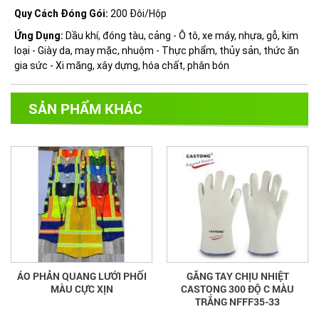
Quy Cách Đóng Gói:
200 Đôi/Hộp
Ứng Dụng:
Dầu khí, đóng tàu, cảng - Ô tô, xe máy, nhựa, gỗ, kim
loại - Giày da, may mặc, nhuộm - Thực phẩm, thủy sản, thức ăn
gia sức - Xi măng, xây dựng, hóa chất, phân bón
SẢN PHẨM KHÁC
ÁO PHẢN QUANG LƯỚI PHỐI
GĂNG TAY CHỊU NHIỆT
MÀU CỰC XỊN
CASTONG 300 ĐỘ C MÀU
TRẮNG NFFF35-33