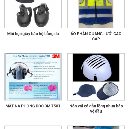
Mũi bọc giày bảo hộ bằng da
ÁO PHẢN QUANG LƯỚI CAO
CẤP
MẶT NẠ PHÒNG ĐỘC 3M 7501
Nón vải có gắn lồng nhựa bảo
vệ đầu