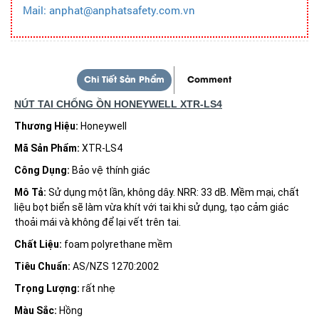
Mail: anphat@anphatsafety.com.vn
Chi Tiết Sản Phẩm
Comment
NÚT TAI CHỐNG ỒN HONEYWELL XTR-LS4
Thương Hiệu:
Honeywell
Mã Sản Phẩm:
XTR-LS4
Công Dụng:
Bảo vệ thính giác
Mô Tả:
Sử dụng một lần, không dây. NRR: 33 dB. Mềm mại, chất
liệu bọt biển sẽ làm vừa khít với tai khi sử dụng, tạo cảm giác
thoải mái và không để lại vết trên tai.
Chất Liệu:
foam polyrethane mềm
Tiêu Chuẩn:
AS/NZS 1270:2002
Trọng Lượng:
rất nhẹ
Màu Sắc:
Hồng