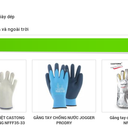
iày dép
 và ngoài trời
IỆT CASTONG
GĂNG TAY CHỐNG NƯỚC JOGGER
Găng tay 
NG NFFF35-33
PRODRY
NF