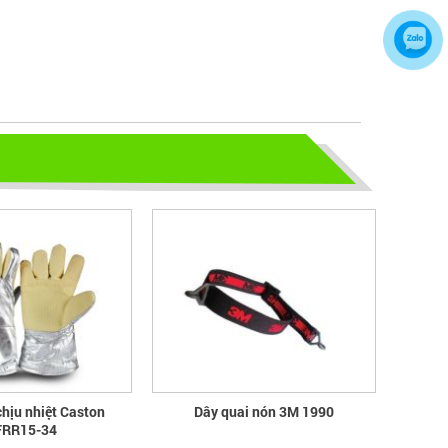
CHỌN GIÀY BẢO HỘ - ĐỪNG ĐỂ
CHÂN BẠN NGUY HIỂM
Hãy chọn lựa 1 đôi giày bảo hộ phù
hợp nhé
TỦ ĐỰNG HÓA CHẤT CÓ LỌC HẤP
THU
TỦ ĐỰNG HÓA CHẤT CÓ LỌC HẤP
THU
bao ho lao dong - Khóa tập huấn
Truyền thông viên nguồn về AT-
VSLĐ
bao ho lao dong - Khóa tập huấn
Truyền thông viên nguồn về AT-VSLĐ
chịu nhiệt Caston
Dây quai nón 3M 1990
RR15-34