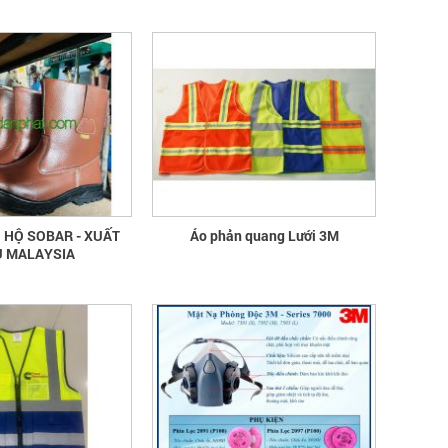
quần áo bảo hộ - Hội nghị Mạng
thông tin quốc gia về ATVSLĐ lần
thứ 16
quần áo bảo hộ - Hội nghị Mạng thông
tin quốc gia về ATVSLĐ lần thứ 16
Hướng dẫn chọn mua và sử dụng
mũ bảo hộ
Hướng dẫn chọn mua và sử dụng mũ
bảo hộ, nón bảo hộ
 HỘ SOBAR - XUẤT
Áo phản quang Lưới 3M
 MALAYSIA