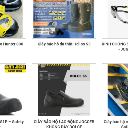
ao Hunter 806
Giày bảo hộ da thật Helios S3
KÍNH CHỐNG 
- JO
 S1P – Safety
GIÀY BẢO HỘ LAO ĐỘNG JOGGER
Giày bảo hộ c
r
KHÔNG DÂY DOLCE
Saf