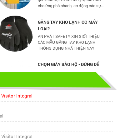
và nhỏ
GĂNG TAY KHO LẠNH CÓ MẤY
LOẠI?
AN PHÁT SAFETY XIN GIỚI THIỆU
CÁC MẪU GĂNG TAY KHO LẠNH
THÔNG DỤNG NHẤT HIỆN NAY
CHỌN GIÀY BẢO HỘ - ĐỪNG ĐỂ
CHÂN BẠN NGUY HIỂM
Hãy chọn lựa 1 đôi giày bảo hộ phù
hợp nhé
TỦ ĐỰNG HÓA CHẤT CÓ LỌC HẤP
Visitor Integral
THU
TỦ ĐỰNG HÓA CHẤT CÓ LỌC HẤP
THU
al
bao ho lao dong - Khóa tập huấn
Visitor Integral