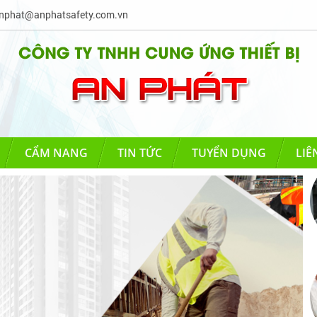
phat@anphatsafety.com.vn
CẨM NANG
TIN TỨC
TUYỂN DỤNG
LIÊ