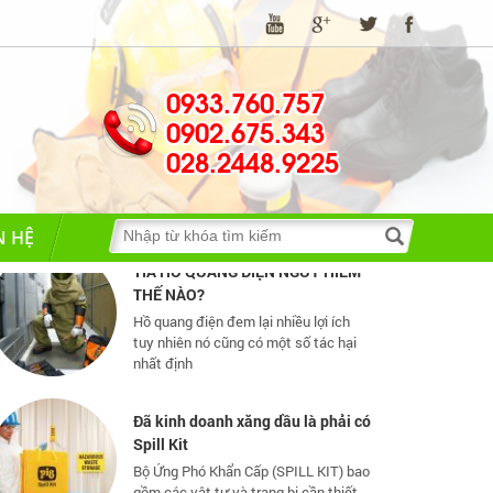
Những quy định và hệ thống pháp
0933.760.757
luật về bảo hộ lao động
0902.675.343
Những quy định và hệ thống pháp luật
về bảo hộ lao động
028.2448.9225
TIA HỒ QUANG ĐIỆN NGUY HIỂM
N HỆ
THẾ NÀO?
Hồ quang điện đem lại nhiều lợi ích
tuy nhiên nó cũng có một số tác hại
nhất định
Đã kinh doanh xăng dầu là phải có
Spill Kit
Bộ Ứng Phó Khẩn Cấp (SPILL KIT) bao
gồm các vật tư và trang bị cần thiết
cho ứng phó nhanh, cơ động các sự
cố tràn đổ dầu và hoá chất mức vừa