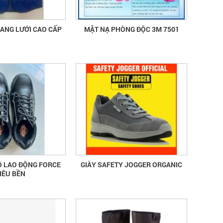
PHẢN QUANG LƯỚI CAO CẤP
MẶT NẠ PHÒNG ĐỘC 3M 7501
Ộ LAO ĐỘNG FORCE
GIÀY SAFETY JOGGER ORGANIC
IÊU BỀN