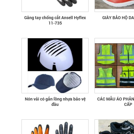
Găng tay chống cắt Ansell Hyflex
GIÀY BẢO HỘ D
11-735
Nón vải có gắn lồng nhựa bảo vệ
CÁC MẪU ÁO PHẢ
đầu
CẤP