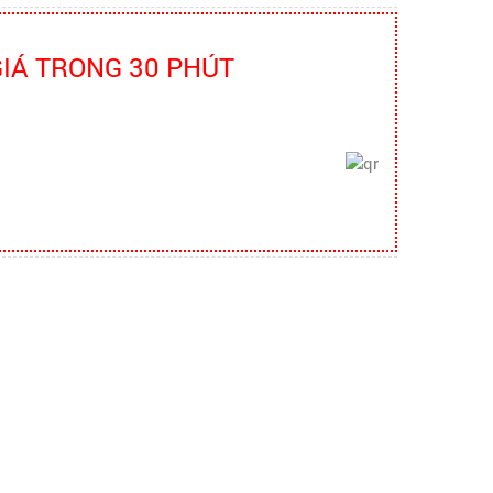
Truyền thông viên nguồn về AT-
VSLĐ
GIÁ TRONG 30 PHÚT
bao ho lao dong - Khóa tập huấn
Truyền thông viên nguồn về AT-VSLĐ
quần áo bảo hộ - Hội nghị Mạng
thông tin quốc gia về ATVSLĐ lần
thứ 16
quần áo bảo hộ - Hội nghị Mạng thông
tin quốc gia về ATVSLĐ lần thứ 16
Hướng dẫn chọn mua và sử dụng
mũ bảo hộ
Hướng dẫn chọn mua và sử dụng mũ
bảo hộ, nón bảo hộ
Những quy định và hệ thống pháp
luật về bảo hộ lao động
Những quy định và hệ thống pháp luật