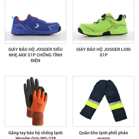
GIÀY BẢO HỘ JOGGER SIÊU
GIÀY BẢO HỘ JOGGER LOBI
NHẸ AKK S1P CHỐNG TĨNH
S1P
ĐIỆN
Găng tay bảo hộ chống lạnh
Quần kho lạnh phối phản
Wonder Grip WG-338
quang