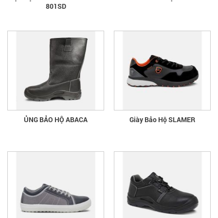
801SD
ỦNG BẢO HỘ ABACA
Giày Bảo Hộ SLAMER