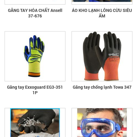
GĂNG TAY HÓA CHẤT Ansell
ÁO KHO LẠNH LÔNG CỪU SIÊU
37-676
ẤM
Găng tay Exxoguard EG3-351
Găng tay chống lạnh Towa 347
1P