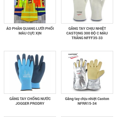
ÁO PHẢN QUANG LƯỚI PHỐI
GĂNG TAY CHỊU NHIỆT
MÀU CỰC XỊN
CASTONG 300 ĐỘ C MÀU
TRẮNG NFFF35-33
GĂNG TAY CHỐNG NƯỚC
Găng tay chịu nhiệt Caston
JOGGER PRODRY
NFRR15-34