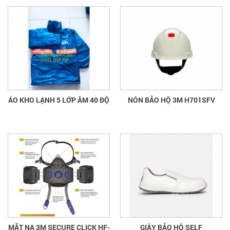
ÁO KHO LẠNH 5 LỚP ÂM 40 ĐỘ
NÓN BẢO HỘ 3M H701SFV
MẶT NẠ 3M SECURE CLICK HF-
GIÀY BẢO HỘ SELF