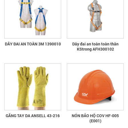
DÂY ĐAI AN TOÀN 3M 1390010
Dây đai an toàn toàn thân
KStrong AFH300102
GĂNG TAY DA ANSELL 43-216
NÓN BẢO HỘ COV HF-005
(E001)