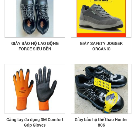
GIÀY BẢO HỘ LAO ĐỘNG
GIÀY SAFETY JOGGER
FORCE SIÊU BỀN
ORGANIC
Găng tay đa dụng 3M Comfort
Giầy bảo hộ thể thao Hunter
Grip Gloves
806