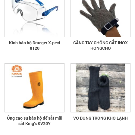
Kính bảo hộ Draeger X-pect
GĂNG TAY CHỐNG CẮT INOX
8120
HONGCHO
Ủng cao su bảo hộ đế sắt mũi
VỚ DÙNG TRONG KHO LẠNH
sắt King’s KV20Y