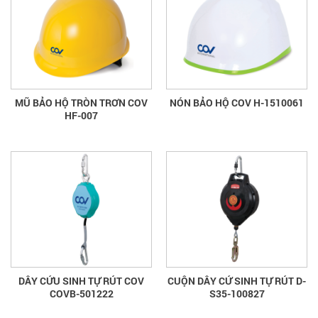
MŨ BẢO HỘ TRÒN TRƠN COV
NÓN BẢO HỘ COV H-1510061
HF-007
DÂY CỨU SINH TỰ RÚT COV
CUỘN DÂY CỨ SINH TỰ RÚT D-
COVB-501222
S35-100827