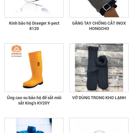
Kính bảo hộ Draeger X-pect
GĂNG TAY CHỐNG CẮT INOX
8120
HONGCHO
Ủng cao su bảo hộ đế sắt mũi
VỚ DÙNG TRONG KHO LẠNH
sắt King’s KV20Y