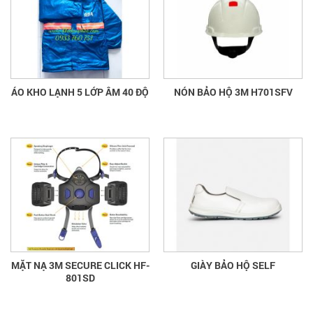
ÁO KHO LẠNH 5 LỚP ÂM 40 ĐỘ
NÓN BẢO HỘ 3M H701SFV
MẶT NẠ 3M SECURE CLICK HF-
GIÀY BẢO HỘ SELF
801SD