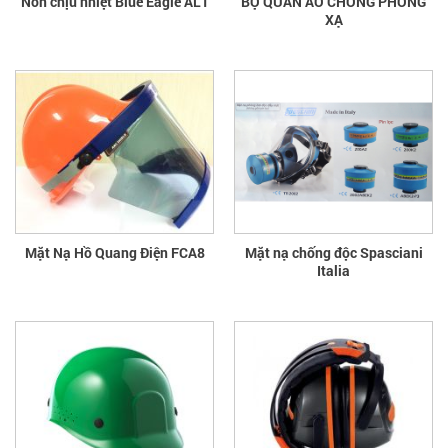
Nón chịu nhiệt Blue Eagle AL1
BỘ QUẦN ÁO CHỐNG PHÓNG
XẠ
Mặt Nạ Hồ Quang Điện FCA8
Mặt nạ chống độc Spasciani
Italia