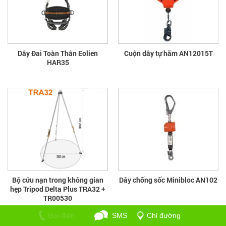
Dây Đai Toàn Thân Eolien
Cuộn dây tự hãm AN12015T
HAR35
Bộ cứu nạn trong không gian
Dây chống sốc Minibloc AN102
hẹp Tripod Delta Plus TRA32 +
TR00530
Gọi điện
SMS
Chỉ đường