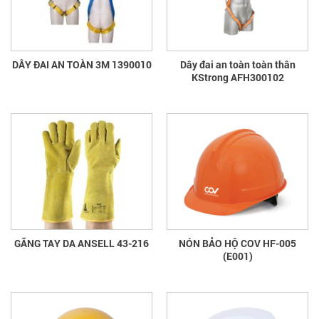
DÂY ĐAI AN TOÀN 3M 1390010
Dây đai an toàn toàn thân
KStrong AFH300102
GĂNG TAY DA ANSELL 43-216
NÓN BẢO HỘ COV HF-005
(E001)