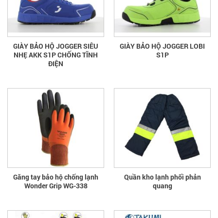
GIÀY BẢO HỘ JOGGER SIÊU
GIÀY BẢO HỘ JOGGER LOBI
NHẸ AKK S1P CHỐNG TĨNH
S1P
ĐIỆN
Găng tay bảo hộ chống lạnh
Quần kho lạnh phối phản
Wonder Grip WG-338
quang