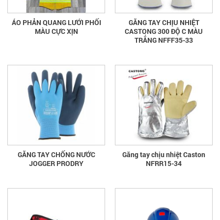
ÁO PHẢN QUANG LƯỚI PHỐI
GĂNG TAY CHỊU NHIỆT
MÀU CỰC XỊN
CASTONG 300 ĐỘ C MÀU
TRẮNG NFFF35-33
GĂNG TAY CHỐNG NƯỚC
Găng tay chịu nhiệt Caston
JOGGER PRODRY
NFRR15-34