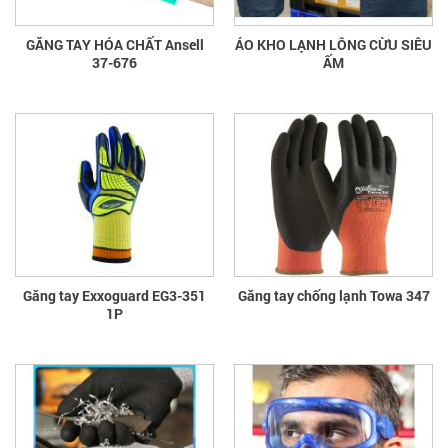
GĂNG TAY HÓA CHẤT Ansell
ÁO KHO LẠNH LÔNG CỪU SIÊU
37-676
ẤM
Găng tay Exxoguard EG3-351
Găng tay chống lạnh Towa 347
1P