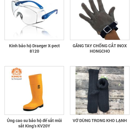
Kính bảo hộ Draeger X-pect
GĂNG TAY CHỐNG CẮT INOX
8120
HONGCHO
Ủng cao su bảo hộ đế sắt mũi
VỚ DÙNG TRONG KHO LẠNH
sắt King’s KV20Y