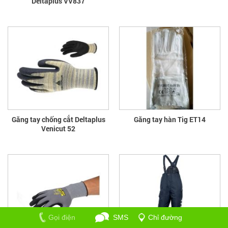
Deltaplus VV837
Găng tay chống cắt Deltaplus
Găng tay hàn Tig ET14
Venicut 52
Gọi điện
SMS
Chỉ đường