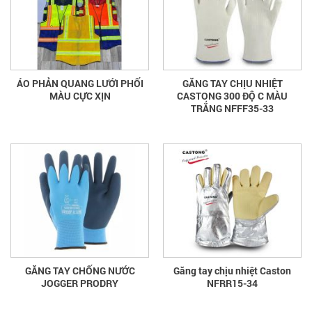
ÁO PHẢN QUANG LƯỚI PHỐI
GĂNG TAY CHỊU NHIỆT
MÀU CỰC XỊN
CASTONG 300 ĐỘ C MÀU
TRẮNG NFFF35-33
GĂNG TAY CHỐNG NƯỚC
Găng tay chịu nhiệt Caston
JOGGER PRODRY
NFRR15-34