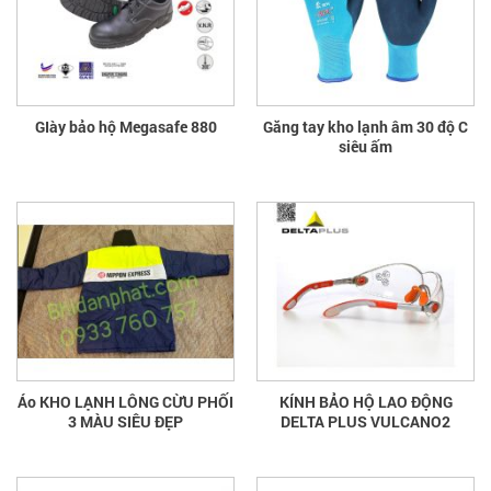
GIày bảo hộ Megasafe 880
Găng tay kho lạnh âm 30 độ C
siêu ấm
Áo KHO LẠNH LÔNG CỪU PHỐI
KÍNH BẢO HỘ LAO ĐỘNG
3 MÀU SIÊU ĐẸP
DELTA PLUS VULCANO2