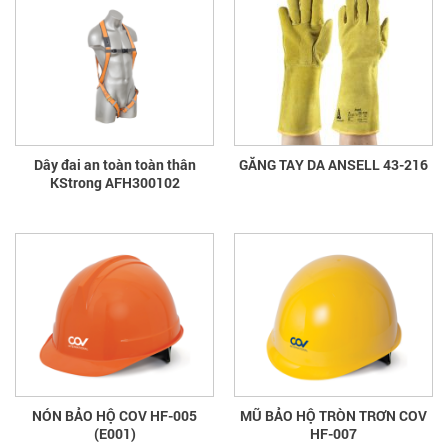
Dây đai an toàn toàn thân
GĂNG TAY DA ANSELL 43-216
KStrong AFH300102
NÓN BẢO HỘ COV HF-005
MŨ BẢO HỘ TRÒN TRƠN COV
(E001)
HF-007