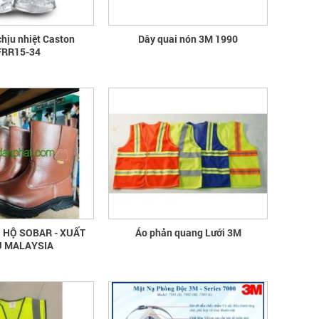
quần áo bảo hộ - Hội nghị Mạng
chịu nhiệt Caston
Dây quai nón 3M 1990
thông tin quốc gia về ATVSLĐ lần
RR15-34
thứ 16
quần áo bảo hộ - Hội nghị Mạng thông
tin quốc gia về ATVSLĐ lần thứ 16
Hướng dẫn chọn mua và sử dụng
mũ bảo hộ
Hướng dẫn chọn mua và sử dụng mũ
bảo hộ, nón bảo hộ
 HỘ SOBAR - XUẤT
Áo phản quang Lưới 3M
 MALAYSIA