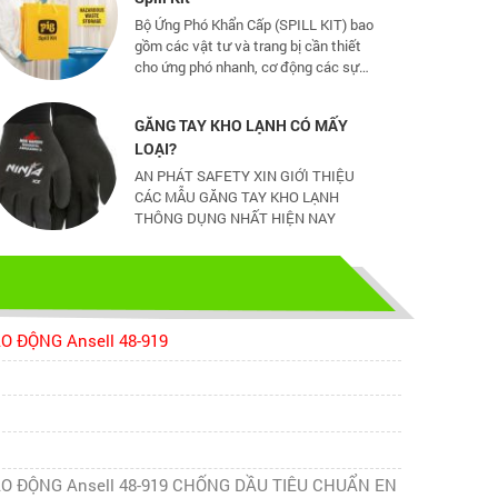
gồm các vật tư và trang bị cần thiết
cho ứng phó nhanh, cơ động các sự
cố tràn đổ dầu và hoá chất mức vừa
và nhỏ
GĂNG TAY KHO LẠNH CÓ MẤY
LOẠI?
AN PHÁT SAFETY XIN GIỚI THIỆU
CÁC MẪU GĂNG TAY KHO LẠNH
THÔNG DỤNG NHẤT HIỆN NAY
CHỌN GIÀY BẢO HỘ - ĐỪNG ĐỂ
CHÂN BẠN NGUY HIỂM
Hãy chọn lựa 1 đôi giày bảo hộ phù
hợp nhé
O ĐỘNG Ansell 48-919
TỦ ĐỰNG HÓA CHẤT CÓ LỌC HẤP
THU
TỦ ĐỰNG HÓA CHẤT CÓ LỌC HẤP
THU
AO ĐỘNG Ansell 48-919 CHỐNG DẦU TIÊU CHUẨN EN