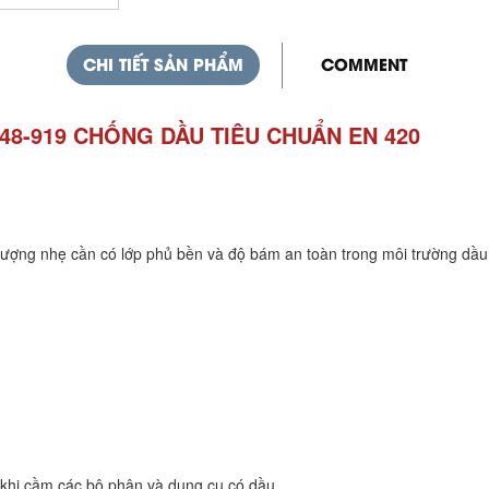
CHI TIẾT SẢN PHẨM
COMMENT
 48-919 CHỐNG DẦU TIÊU CHUẨN EN 420
 lượng nhẹ cần có lớp phủ bền và độ bám an toàn trong môi trường dầu
ái khi cầm các bộ phận và dụng cụ có dầu 