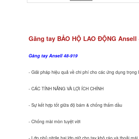
Găng tay BẢO HỘ LAO ĐỘNG Ansell
Găng tay Ansell 48-919 
- Giải pháp hiệu quả về chi phí cho các ứng dụng trọng
- CÁC TÍNH NĂNG VÀ LỢI ÍCH CHÍNH
- Sự kết hợp tốt giữa độ bám & chống thấm dầu 
- Chống mài mòn tuyệt vời 
- Lớp phủ nitrile hai lớp giữ cho tay khô ráo và thoải m