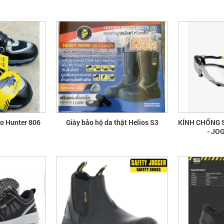
ao Hunter 806
Giày bảo hộ da thật Helios S3
KÍNH CHỐNG 
- JO