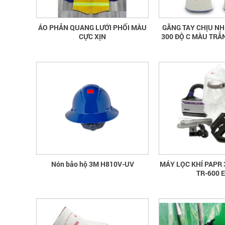
ÁO PHẢN QUANG LƯỚI PHỐI MÀU
GĂNG TAY CHỊU NH
CỰC XỊN
300 ĐỘ C MÀU TRẮ
Nón bảo hộ 3M H810V-UV
MÁY LỌC KHÍ PAPR
TR-600 