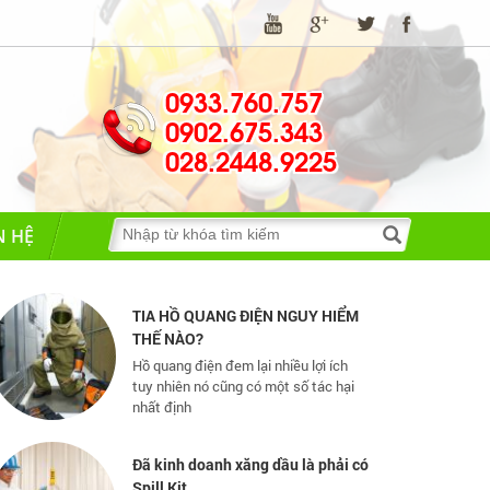
0933.760.757
0902.675.343
Những quy định và hệ thống pháp
luật về bảo hộ lao động
028.2448.9225
Những quy định và hệ thống pháp luật
về bảo hộ lao động
N HỆ
TIA HỒ QUANG ĐIỆN NGUY HIỂM
THẾ NÀO?
Hồ quang điện đem lại nhiều lợi ích
tuy nhiên nó cũng có một số tác hại
nhất định
Đã kinh doanh xăng dầu là phải có
Spill Kit
Bộ Ứng Phó Khẩn Cấp (SPILL KIT) bao