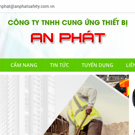
phat@anphatsafety.com.vn
CẨM NANG
TIN TỨC
TUYỂN DỤNG
LIÊ