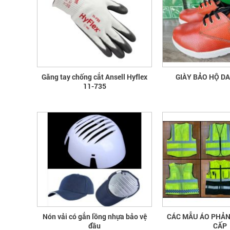
Găng tay chống cắt Ansell Hyflex
GIÀY BẢO HỘ D
11-735
Nón vải có gắn lồng nhựa bảo vệ
CÁC MẪU ÁO PHẢ
đầu
CẤP