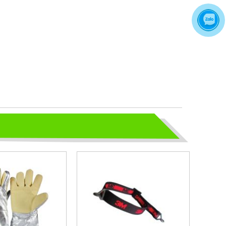
CÁC MẪU GĂNG TAY KHO LẠNH
THÔNG DỤNG NHẤT HIỆN NAY
CHỌN GIÀY BẢO HỘ - ĐỪNG ĐỂ
CHÂN BẠN NGUY HIỂM
Hãy chọn lựa 1 đôi giày bảo hộ phù
hợp nhé
TỦ ĐỰNG HÓA CHẤT CÓ LỌC HẤP
THU
TỦ ĐỰNG HÓA CHẤT CÓ LỌC HẤP
THU
bao ho lao dong - Khóa tập huấn
Truyền thông viên nguồn về AT-
VSLĐ
bao ho lao dong - Khóa tập huấn
Truyền thông viên nguồn về AT-VSLĐ