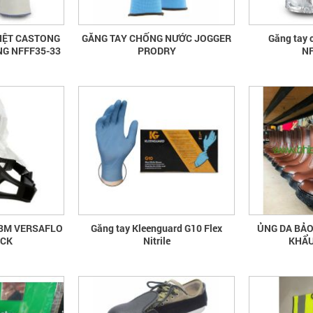
IỆT CASTONG
GĂNG TAY CHỐNG NƯỚC JOGGER
Găng tay 
NG NFFF35-33
PRODRY
NF
 3M VERSAFLO
Găng tay Kleenguard G10 Flex
ỦNG DA BẢO
ECK
Nitrile
KHẨU