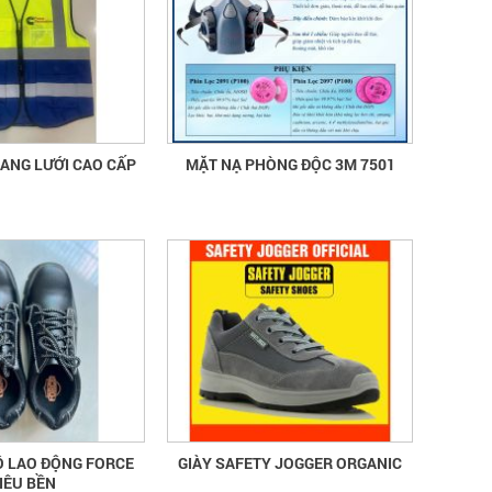
PHẢN QUANG LƯỚI CAO CẤP
MẶT NẠ PHÒNG ĐỘC 3M 7501
Ộ LAO ĐỘNG FORCE
GIÀY SAFETY JOGGER ORGANIC
IÊU BỀN