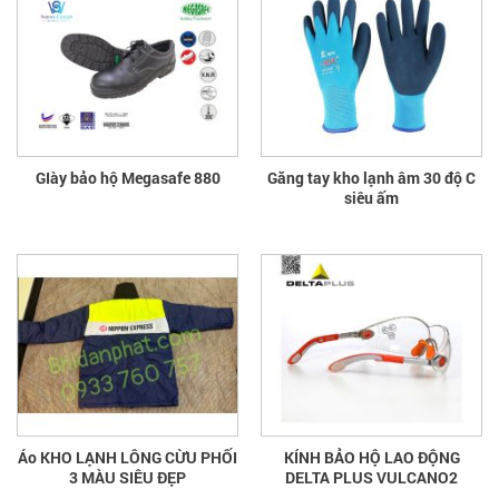
GIày bảo hộ Megasafe 880
Găng tay kho lạnh âm 30 độ C
siêu ấm
Áo KHO LẠNH LÔNG CỪU PHỐI
KÍNH BẢO HỘ LAO ĐỘNG
3 MÀU SIÊU ĐẸP
DELTA PLUS VULCANO2