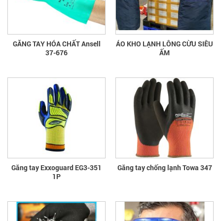
GĂNG TAY HÓA CHẤT Ansell
ÁO KHO LẠNH LÔNG CỪU SIÊU
37-676
ẤM
Găng tay Exxoguard EG3-351
Găng tay chống lạnh Towa 347
1P