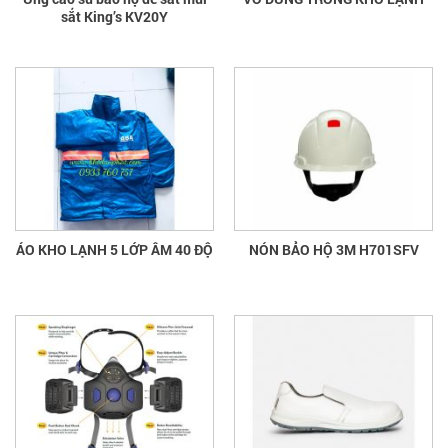
sắt King’s KV20Y
ÁO KHO LẠNH 5 LỚP ÂM 40 ĐỘ
NÓN BẢO HỘ 3M H701SFV