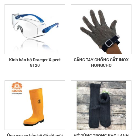
Kính bảo hộ Draeger X-pect
GĂNG TAY CHỐNG CẮT INOX
8120
HONGCHO
Ủng cao su bảo hộ đế sắt mũi
VỚ DÙNG TRONG KHO LẠNH