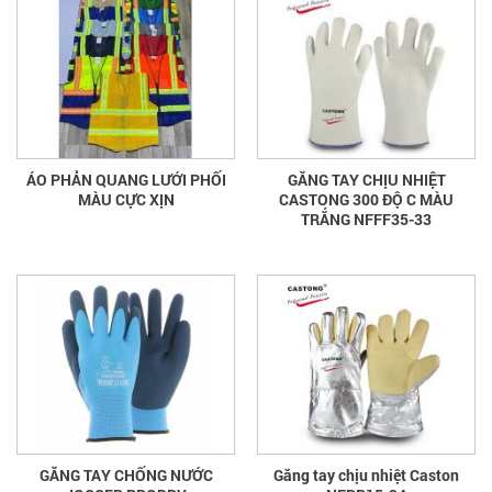
ÁO PHẢN QUANG LƯỚI PHỐI
GĂNG TAY CHỊU NHIỆT
MÀU CỰC XỊN
CASTONG 300 ĐỘ C MÀU
TRẮNG NFFF35-33
GĂNG TAY CHỐNG NƯỚC
Găng tay chịu nhiệt Caston