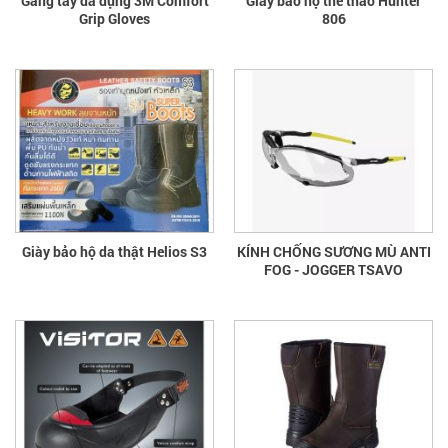
Găng tay đa dụng 3M Comfort
Giầy bảo hộ thể thao Hunter
Grip Gloves
806
Giày bảo hộ da thật Helios S3
KÍNH CHỐNG SƯƠNG MÙ ANTI
FOG - JOGGER TSAVO