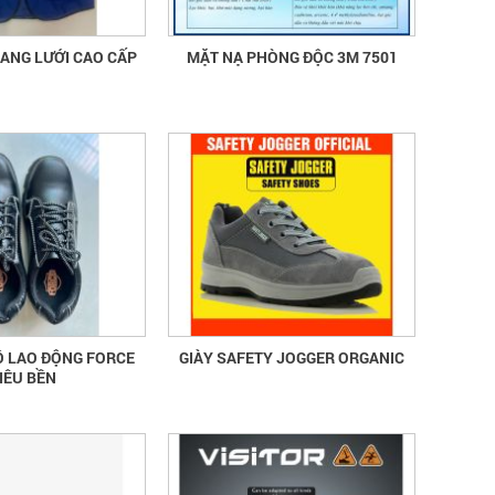
PHẢN QUANG LƯỚI CAO CẤP
MẶT NẠ PHÒNG ĐỘC 3M 7501
Ộ LAO ĐỘNG FORCE
GIÀY SAFETY JOGGER ORGANIC
IÊU BỀN