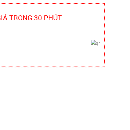
thứ 16
quần áo bảo hộ - Hội nghị Mạng thông
GIÁ TRONG 30 PHÚT
tin quốc gia về ATVSLĐ lần thứ 16
Hướng dẫn chọn mua và sử dụng
mũ bảo hộ
Hướng dẫn chọn mua và sử dụng mũ
bảo hộ, nón bảo hộ
Những quy định và hệ thống pháp
luật về bảo hộ lao động
Những quy định và hệ thống pháp luật
về bảo hộ lao động
TIA HỒ QUANG ĐIỆN NGUY HIỂM
THẾ NÀO?
Hồ quang điện đem lại nhiều lợi ích