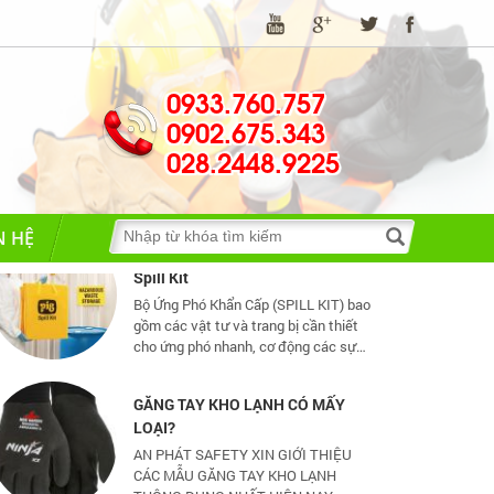
TIA HỒ QUANG ĐIỆN NGUY HIỂM
THẾ NÀO?
0933.760.757
Hồ quang điện đem lại nhiều lợi ích
0902.675.343
tuy nhiên nó cũng có một số tác hại
028.2448.9225
nhất định
Đã kinh doanh xăng dầu là phải có
N HỆ
Spill Kit
Bộ Ứng Phó Khẩn Cấp (SPILL KIT) bao
gồm các vật tư và trang bị cần thiết
cho ứng phó nhanh, cơ động các sự
cố tràn đổ dầu và hoá chất mức vừa
và nhỏ
GĂNG TAY KHO LẠNH CÓ MẤY
LOẠI?
AN PHÁT SAFETY XIN GIỚI THIỆU
CÁC MẪU GĂNG TAY KHO LẠNH
THÔNG DỤNG NHẤT HIỆN NAY