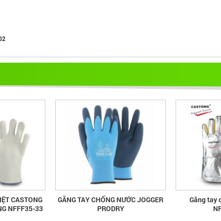
02
IỆT CASTONG
GĂNG TAY CHỐNG NƯỚC JOGGER
Găng tay 
NG NFFF35-33
PRODRY
NF