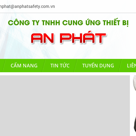
phat@anphatsafety.com.vn
CẨM NANG
TIN TỨC
TUYỂN DỤNG
LIÊ