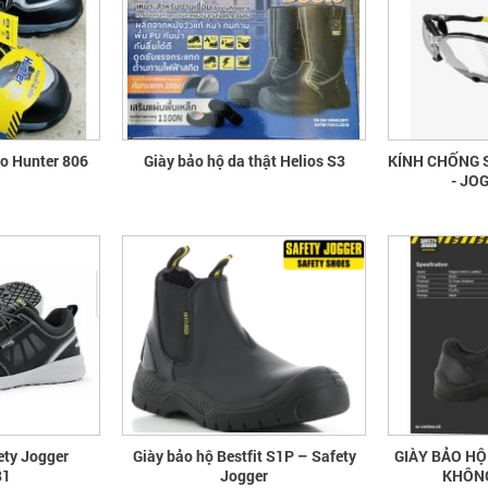
ao Hunter 806
Giày bảo hộ da thật Helios S3
KÍNH CHỐNG 
- JO
ety Jogger
Giày bảo hộ Bestfit S1P – Safety
GIÀY BẢO H
81
Jogger
KHÔNG