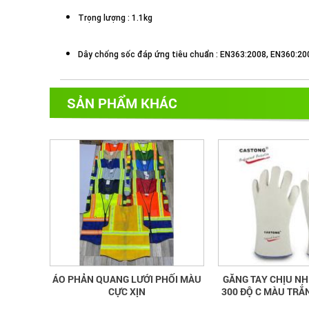
Trọng lượng : 1.1kg
Dây chống sốc đáp ứng tiêu chuẩn : EN363:2008, EN360:20
SẢN PHẨM KHÁC
ÁO PHẢN QUANG LƯỚI PHỐI MÀU
GĂNG TAY CHỊU NH
CỰC XỊN
300 ĐỘ C MÀU TRẮ