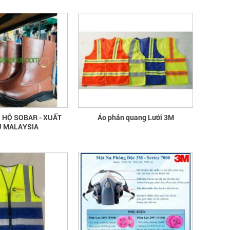
mũ bảo hộ
Hướng dẫn chọn mua và sử dụng mũ
bảo hộ, nón bảo hộ
 HỘ SOBAR - XUẤT
Áo phản quang Lưới 3M
 MALAYSIA