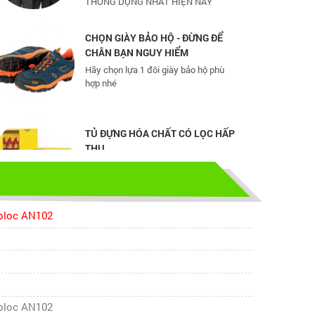
CHỌN GIÀY BẢO HỘ - ĐỪNG ĐỂ
CHÂN BẠN NGUY HIỂM
Hãy chọn lựa 1 đôi giày bảo hộ phù
hợp nhé
TỦ ĐỰNG HÓA CHẤT CÓ LỌC HẤP
THU
TỦ ĐỰNG HÓA CHẤT CÓ LỌC HẤP
THU
bao ho lao dong - Khóa tập huấn
bloc AN102
Truyền thông viên nguồn về AT-
VSLĐ
bao ho lao dong - Khóa tập huấn
Truyền thông viên nguồn về AT-VSLĐ
quần áo bảo hộ - Hội nghị Mạng
bloc AN102
thông tin quốc gia về ATVSLĐ lần