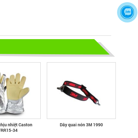
TỦ ĐỰNG HÓA CHẤT CÓ LỌC HẤP
THU
TỦ ĐỰNG HÓA CHẤT CÓ LỌC HẤP
THU
bao ho lao dong - Khóa tập huấn
Truyền thông viên nguồn về AT-
VSLĐ
bao ho lao dong - Khóa tập huấn
Truyền thông viên nguồn về AT-VSLĐ
quần áo bảo hộ - Hội nghị Mạng
thông tin quốc gia về ATVSLĐ lần
thứ 16
quần áo bảo hộ - Hội nghị Mạng thông
tin quốc gia về ATVSLĐ lần thứ 16
chịu nhiệt Caston
Dây quai nón 3M 1990
RR15-34
Hướng dẫn chọn mua và sử dụng