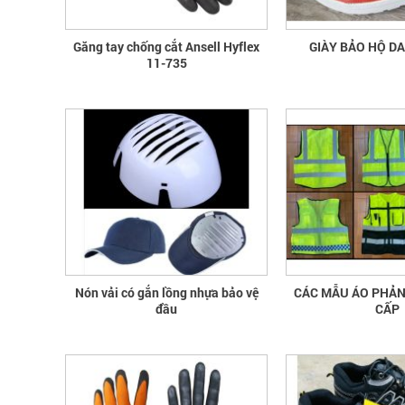
Găng tay chống cắt Ansell Hyflex
GIÀY BẢO HỘ D
11-735
Nón vải có gắn lồng nhựa bảo vệ
CÁC MẪU ÁO PHẢ
đầu
CẤP