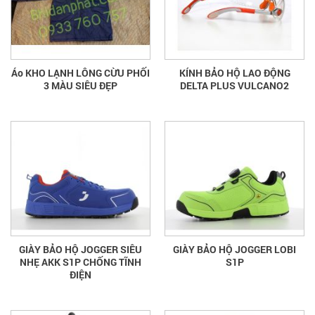
Áo KHO LẠNH LÔNG CỪU PHỐI
KÍNH BẢO HỘ LAO ĐỘNG
3 MÀU SIÊU ĐẸP
DELTA PLUS VULCANO2
GIÀY BẢO HỘ JOGGER SIÊU
GIÀY BẢO HỘ JOGGER LOBI
NHẸ AKK S1P CHỐNG TĨNH
S1P
ĐIỆN