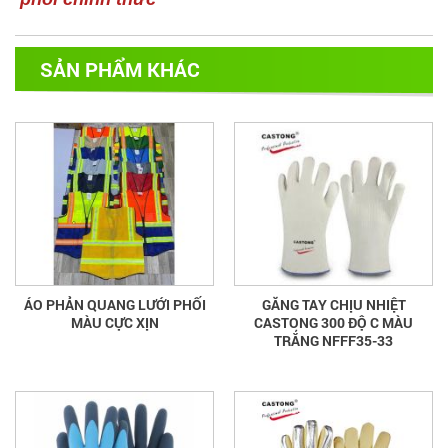
SẢN PHẨM KHÁC
ÁO PHẢN QUANG LƯỚI PHỐI
GĂNG TAY CHỊU NHIỆT
MÀU CỰC XỊN
CASTONG 300 ĐỘ C MÀU
TRẮNG NFFF35-33