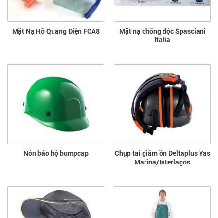
Mặt Nạ Hồ Quang Điện FCA8
Mặt nạ chống độc Spasciani
Italia
Nón bảo hộ bumpcap
Chụp tai giảm ồn Deltaplus Yas
Marina/Interlagos