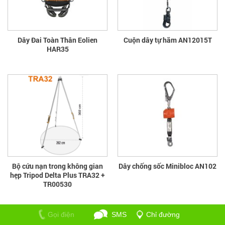
Dây Đai Toàn Thân Eolien
Cuộn dây tự hãm AN12015T
HAR35
Bộ cứu nạn trong không gian
Dây chống sốc Minibloc AN102
hẹp Tripod Delta Plus TRA32 +
TR00530
Gọi điện
SMS
Chỉ đường