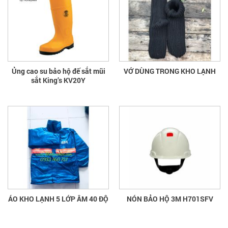
Ủng cao su bảo hộ đế sắt mũi
VỚ DÙNG TRONG KHO LẠNH
sắt King’s KV20Y
ÁO KHO LẠNH 5 LỚP ÂM 40 ĐỘ
NÓN BẢO HỘ 3M H701SFV