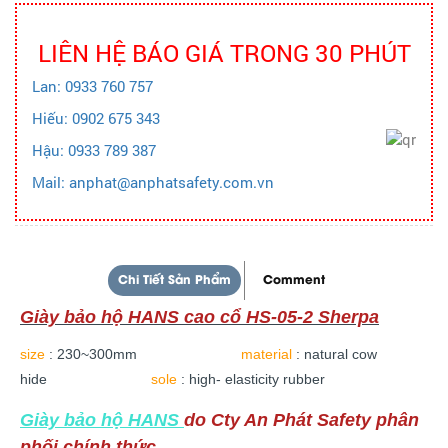
LIÊN HỆ BÁO GIÁ TRONG 30 PHÚT
Lan: 0933 760 757
Hiếu: 0902 675 343
Hậu: 0933 789 387
Mail: anphat@anphatsafety.com.vn
Chi Tiết Sản Phẩm
Comment
Giày bảo hộ HANS cao cổ HS-05-2 Sherpa
size
: 230~300mm
material
: natural cow
hide
sole
: high- elasticity rubber
Giày bảo hộ HANS
do Cty An Phát Safety phân
phối chính thức