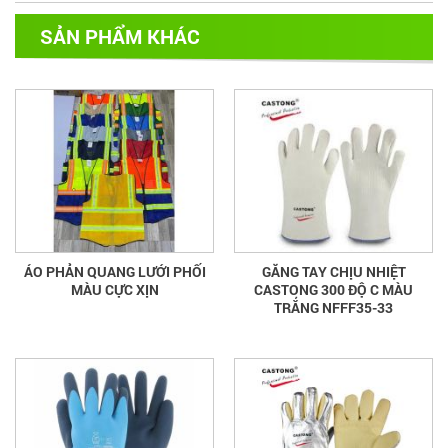
SẢN PHẨM KHÁC
ÁO PHẢN QUANG LƯỚI PHỐI
GĂNG TAY CHỊU NHIỆT
MÀU CỰC XỊN
CASTONG 300 ĐỘ C MÀU
TRẮNG NFFF35-33