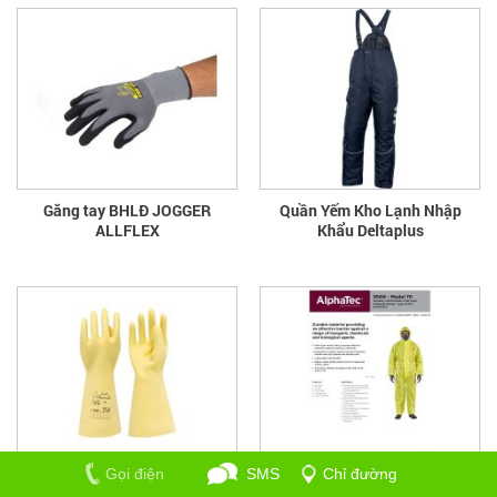
Găng tay BHLĐ JOGGER
Quần Yếm Kho Lạnh Nhập
ALLFLEX
Khẩu Deltaplus
Gọi điện
SMS
Chỉ đường
Găng tay cách điện hạ áp
Quần áo Alphatec 3000