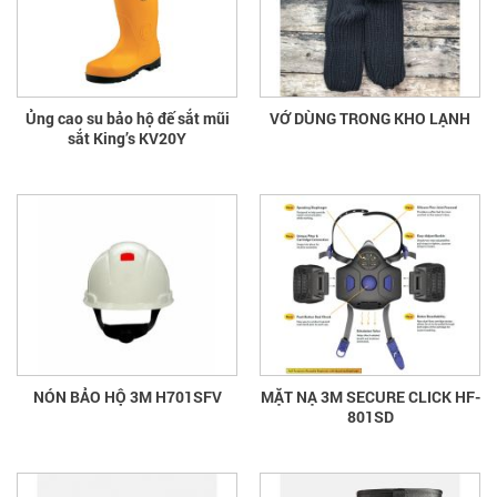
Ủng cao su bảo hộ đế sắt mũi
VỚ DÙNG TRONG KHO LẠNH
sắt King’s KV20Y
NÓN BẢO HỘ 3M H701SFV
MẶT NẠ 3M SECURE CLICK HF-
801SD