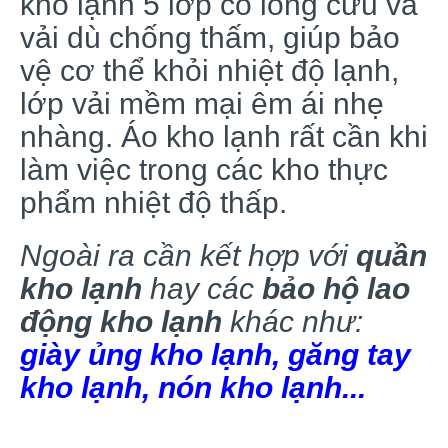
kho lạnh 5 lớp có lông cừu và
vải dù chống thấm, giúp bảo
vệ cơ thể khỏi nhiệt độ lạnh,
lớp vải mềm mại êm ái nhẹ
nhàng. Áo kho lạnh rất cần khi
làm việc trong các kho thực
phẩm nhiệt độ thấp.
Ngoài ra cần kết hợp với
quần
kho lạnh
hay các
bảo hộ lao
động kho lạnh
khác như:
giày ủng kho lạnh, găng tay
kho lạnh, nón kho lạnh...