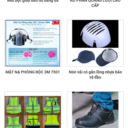
Mũi bọc giày bảo hộ bằng da
ÁO PHẢN QUANG LƯỚI CAO
CẤP
MẶT NẠ PHÒNG ĐỘC 3M 7501
Nón vải có gắn lồng nhựa bảo
vệ đầu