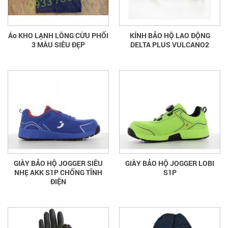
Áo KHO LẠNH LÔNG CỪU PHỐI
KÍNH BẢO HỘ LAO ĐỘNG
3 MÀU SIÊU ĐẸP
DELTA PLUS VULCANO2
GIÀY BẢO HỘ JOGGER SIÊU
GIÀY BẢO HỘ JOGGER LOBI
NHẸ AKK S1P CHỐNG TĨNH
S1P
ĐIỆN