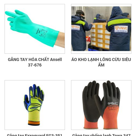
GĂNG TAY HÓA CHẤT Ansell
ÁO KHO LẠNH LÔNG CỪU SIÊU
37-676
ẤM
Găng tay Exxoguard EG3-351
Găng tay chống lạnh Towa 347